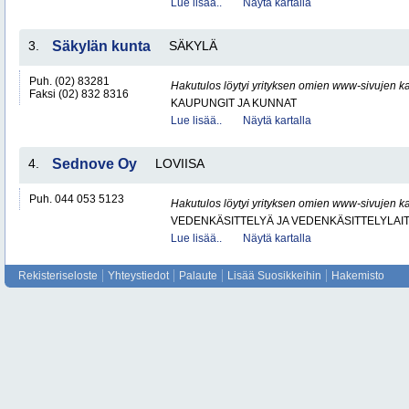
Lue lisää..
Näytä kartalla
3.
Säkylän kunta
SÄKYLÄ
Puh. (02) 83281
Hakutulos löytyi yrityksen omien www-sivujen ka
Faksi (02) 832 8316
KAUPUNGIT JA KUNNAT
Lue lisää..
Näytä kartalla
4.
Sednove Oy
LOVIISA
Puh. 044 053 5123
Hakutulos löytyi yrityksen omien www-sivujen ka
VEDENKÄSITTELYÄ JA VEDENKÄSITTELYLAIT
Lue lisää..
Näytä kartalla
Rekisteriseloste
Yhteystiedot
Palaute
Lisää Suosikkeihin
Hakemisto