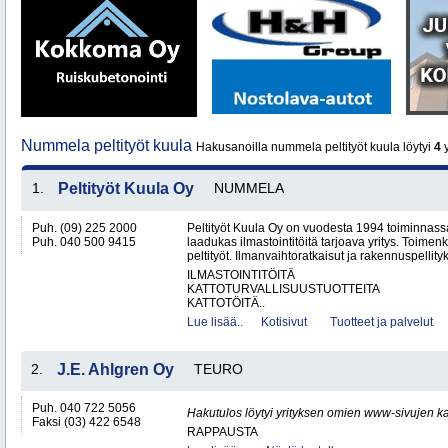
Nummela peltityöt kuula
Hakusanoilla nummela peltityöt kuula löytyi
4
y
1.
Peltityöt Kuula Oy
NUMMELA
Puh. (09) 225 2000
Peltityöt Kuula Oy on vuodesta 1994 toiminnassa
Puh. 040 500 9415
laadukas ilmastointitöitä tarjoava yritys. Toi
peltityöt. Ilmanvaihtoratkaisut ja rakennuspellityk
ILMASTOINTITÖITÄ
KATTOTURVALLISUUSTUOTTEITA
KATTOTÖITÄ..
Lue lisää..
Kotisivut
Tuotteet ja palvelut
2.
J.E. Ahlgren Oy
TEURO
Puh. 040 722 5056
Hakutulos löytyi yrityksen omien www-sivujen ka
Faksi (03) 422 6548
RAPPAUSTA