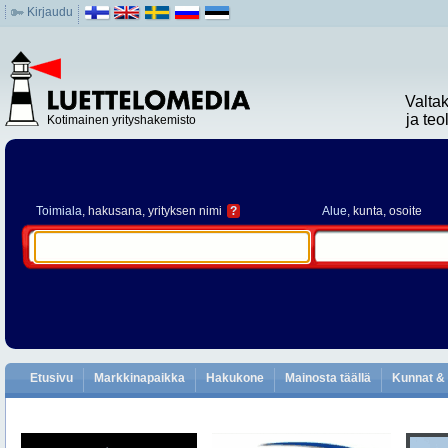
Kirjaudu
Valta
ja te
Kotimainen yrityshakemisto
Toimiala
, hakusana, yrityksen nimi
?
Alue
, kunta, osoite
Etusivu
Markkinapaikka
Hakukone
Mainosta täällä
Kunnat & 