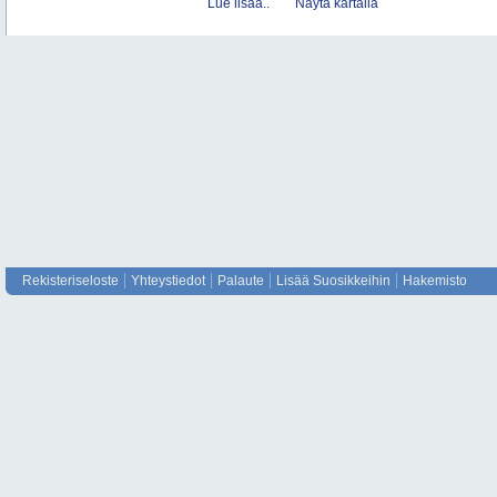
Lue lisää..
Näytä kartalla
Rekisteriseloste
Yhteystiedot
Palaute
Lisää Suosikkeihin
Hakemisto