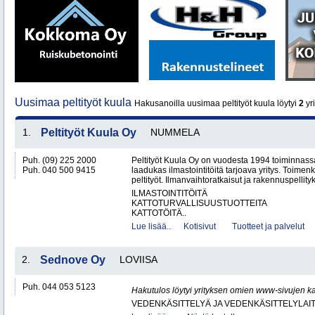
Uusimaa peltityöt kuula
Hakusanoilla uusimaa peltityöt kuula löytyi
2
yri
1.
Peltityöt Kuula Oy
NUMMELA
Puh. (09) 225 2000
Peltityöt Kuula Oy on vuodesta 1994 toiminnassa
Puh. 040 500 9415
laadukas ilmastointitöitä tarjoava yritys. Toi
peltityöt. Ilmanvaihtoratkaisut ja rakennuspellityk
ILMASTOINTITÖITÄ
KATTOTURVALLISUUSTUOTTEITA
KATTOTÖITÄ..
Lue lisää..
Kotisivut
Tuotteet ja palvelut
2.
Sednove Oy
LOVIISA
Puh. 044 053 5123
Hakutulos löytyi yrityksen omien www-sivujen ka
VEDENKÄSITTELYÄ JA VEDENKÄSITTELYLAIT