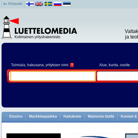
Kirjaudu
Valta
ja te
Kotimainen yrityshakemisto
Toimiala
, hakusana, yrityksen nimi
?
Alue
, kunta, osoite
Etusivu
Markkinapaikka
Hakukone
Mainosta täällä
Kunnat & 