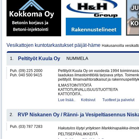
Vesikattojen kuntotarkastukset päijät-häme
Hakusanoilla vesikatt
1.
Peltityöt Kuula Oy
NUMMELA
Puh. (09) 225 2000
Peltityöt Kuula Oy on vuodesta 1994 toiminnassa
Puh. 040 500 9415
laadukas ilmastointitöitä tarjoava yritys. Toi
peltityöt. Ilmanvaihtoratkaisut ja rakennuspellityk
ILMASTOINTITÖITÄ
KATTOTURVALLISUUSTUOTTEITA
KATTOTÖITÄ..
Lue lisää..
Kotisivut
Tuotteet ja palvelut
2.
RVP Niskanen Oy / Ränni- ja Vesipeltiasennus Nis
Puh. (03) 787 7283
Hakutulos löytyi yrityksen Markkinapaikka-ilmoi
PELTISEPÄNLIIKKEITÄ