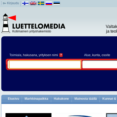
Kirjaudu
Valta
ja te
Kotimainen yrityshakemisto
Toimiala
, hakusana, yrityksen nimi
?
Alue
, kunta, osoite
Etusivu
Markkinapaikka
Hakukone
Mainosta täällä
Kunnat & 