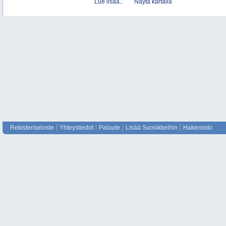
Lue lisää..
Näytä kartalla
Rekisteriseloste
Yhteystiedot
Palaute
Lisää Suosikkeihin
Hakemisto