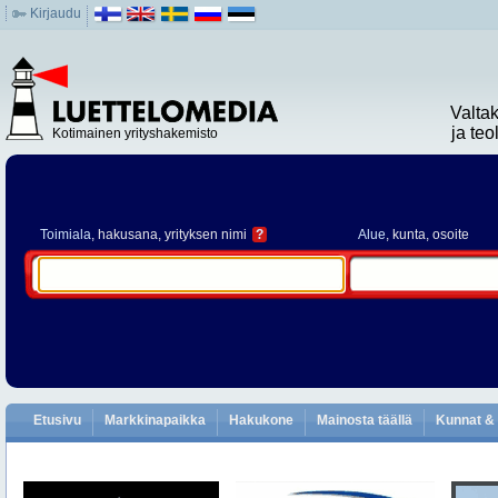
Kirjaudu
Valta
ja te
Kotimainen yrityshakemisto
Toimiala
, hakusana, yrityksen nimi
?
Alue
, kunta, osoite
Etusivu
Markkinapaikka
Hakukone
Mainosta täällä
Kunnat & 