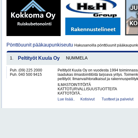
Pönttöuunit pääkaupunkiseutu
Hakusanoilla pönttöuunit pääkaupunki
1.
Peltityöt Kuula Oy
NUMMELA
Puh. (09) 225 2000
Peltityöt Kuula Oy on vuodesta 1994 toiminnassa
Puh. 040 500 9415
laadukas ilmastointitöitä tarjoava yritys. Toi
peltityöt. Ilmanvaihtoratkaisut ja rakennuspellityk
ILMASTOINTITÖITÄ
KATTOTURVALLISUUSTUOTTEITA
KATTOTÖITÄ..
Lue lisää..
Kotisivut
Tuotteet ja palvelut