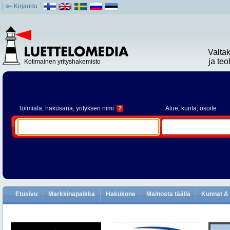
Kirjaudu
Valta
ja te
Kotimainen yrityshakemisto
Toimiala
, hakusana, yrityksen nimi
?
Alue
, kunta, osoite
Etusivu
Markkinapaikka
Hakukone
Mainosta täällä
Kunnat & 