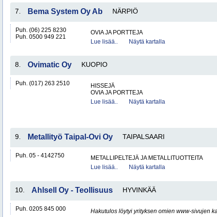
7.
Bema System Oy Ab
NÄRPIÖ
Puh. (06) 225 8230
OVIA JA PORTTEJA
Puh. 0500 949 221
Lue lisää..
Näytä kartalla
8.
Ovimatic Oy
KUOPIO
Puh. (017) 263 2510
HISSEJÄ
OVIA JA PORTTEJA
Lue lisää..
Näytä kartalla
9.
Metallityö Taipal-Ovi Oy
TAIPALSAARI
Puh. 05 - 4142750
METALLIPELTEJÄ JA METALLITUOTTEITA
Lue lisää..
Näytä kartalla
10.
Ahlsell Oy - Teollisuus
HYVINKÄÄ
Puh. 0205 845 000
Hakutulos löytyi yrityksen omien www-sivujen ka