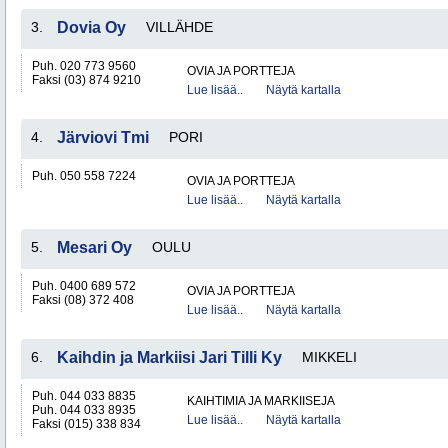
3.
Dovia Oy
VILLÄHDE
Puh. 020 773 9560
OVIA JA PORTTEJA
Faksi (03) 874 9210
Lue lisää..
Näytä kartalla
4.
Järviovi Tmi
PORI
Puh. 050 558 7224
OVIA JA PORTTEJA
Lue lisää..
Näytä kartalla
5.
Mesari Oy
OULU
Puh. 0400 689 572
OVIA JA PORTTEJA
Faksi (08) 372 408
Lue lisää..
Näytä kartalla
6.
Kaihdin ja Markiisi Jari Tilli Ky
MIKKELI
Puh. 044 033 8835
KAIHTIMIA JA MARKIISEJA
Puh. 044 033 8935
Lue lisää..
Näytä kartalla
Faksi (015) 338 834