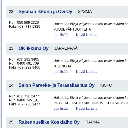
22.
Sysmän Ikkuna ja Ovi Oy
SYSMÄ
Puh. 050 589 2320
Hakutulos löytyi yrityksen omien www-sivujen ka
Faksi (03) 717 1320
PUUSEPÄNTUOTTEITA
Lue lisää..
Näytä kartalla
23.
OK-Ikkuna Oy
JÄRVENPÄÄ
Puh. (09) 292 3405
Hakutulos löytyi yrityksen omien www-sivujen ka
Puh. 0400 401 709
IKKUNOITA
Faksi (09) 292 3406
Lue lisää..
Näytä kartalla
24.
Salon Parveke- ja Terassilasitus Oy
KISKO
Puh. (02) 736 2477
Hakutulos löytyi yrityksen omien www-sivujen ka
Puh. 0400 745 181
PARVEKELASITUKSIA JA PARVEKELASITUSJ
Faksi (02) 736 2477
Lue lisää..
Näytä kartalla
25.
Rakennusliike Koskialho Oy
RAUMA