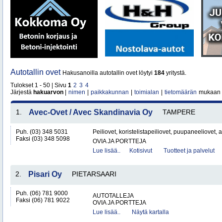
Autotallin ovet
Hakusanoilla autotallin ovet löytyi
184
yritystä.
Tulokset 1 - 50 | Sivu
1
2
3
4
Järjestä
hakuarvon
|
nimen
|
paikkakunnan
|
toimialan
|
tietomäärän
mukaan
1.
Avec-Ovet / Avec Skandinavia Oy
TAMPERE
Puh. (03) 348 5031
Peiliovet, koristelistapeiliovet, puupaneeliovet, au
Faksi (03) 348 5098
OVIA JA PORTTEJA
Lue lisää..
Kotisivut
Tuotteet ja palvelut
2.
Pisari Oy
PIETARSAARI
Puh. (06) 781 9000
AUTOTALLEJA
Faksi (06) 781 9022
OVIA JA PORTTEJA
Lue lisää..
Näytä kartalla