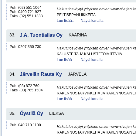
Puh. (02) 551 1064
Hakutulos löytyi yrityksen omien www-sivujen ka
Puh. 0400 721 927
PELTISEPÄNLIIKKEITÄ
Faksi (02) 551 1333
Lue lisää..
Näytä kartalla
33.
J.A. Tuontiallas Oy
KAARINA
Puh. 0207 350 730
Hakutulos löytyi yrityksen omien www-sivujen ka
KALUSTEITA JA KALUSTETOIMITTAJIA
Lue lisää..
Näytä kartalla
34.
Järvelän Rauta Ky
JÄRVELÄ
Puh. (03) 872 760
Hakutulos löytyi yrityksen omien www-sivujen ka
Faksi (03) 765 1504
RAKENNUSTARVIKKEITA JA RAKENNUSAINEI
Lue lisää..
Näytä kartalla
35.
Öystilä Oy
LIEKSA
Puh. 040 710 1100
Hakutulos löytyi yrityksen omien www-sivujen ka
RAKENNUSTARVIKKEITA JA RAKENNUSAINEI