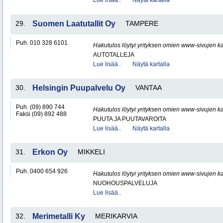
Lue lisää..
Näytä kartalla
29.
Suomen Laatutallit Oy
TAMPERE
Puh. 010 328 6101
Hakutulos löytyi yrityksen omien www-sivujen ka
AUTOTALLEJA
Lue lisää..
Näytä kartalla
30.
Helsingin Puupalvelu Oy
VANTAA
Puh. (09) 890 744
Hakutulos löytyi yrityksen omien www-sivujen ka
Faksi (09) 892 488
PUUTA JA PUUTAVAROITA
Lue lisää..
Näytä kartalla
31.
Erkon Oy
MIKKELI
Puh. 0400 654 926
Hakutulos löytyi yrityksen omien www-sivujen ka
NUOHOUSPALVELUJA
Lue lisää..
32.
Merimetalli Ky
MERIKARVIA