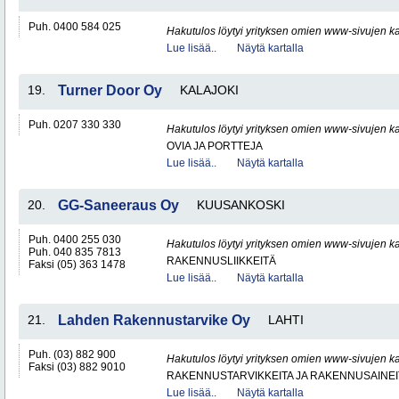
Puh. 0400 584 025
Hakutulos löytyi yrityksen omien www-sivujen ka
Lue lisää..
Näytä kartalla
19.
Turner Door Oy
KALAJOKI
Puh. 0207 330 330
Hakutulos löytyi yrityksen omien www-sivujen ka
OVIA JA PORTTEJA
Lue lisää..
Näytä kartalla
20.
GG-Saneeraus Oy
KUUSANKOSKI
Puh. 0400 255 030
Hakutulos löytyi yrityksen omien www-sivujen ka
Puh. 040 835 7813
RAKENNUSLIIKKEITÄ
Faksi (05) 363 1478
Lue lisää..
Näytä kartalla
21.
Lahden Rakennustarvike Oy
LAHTI
Puh. (03) 882 900
Hakutulos löytyi yrityksen omien www-sivujen ka
Faksi (03) 882 9010
RAKENNUSTARVIKKEITA JA RAKENNUSAINEI
Lue lisää..
Näytä kartalla