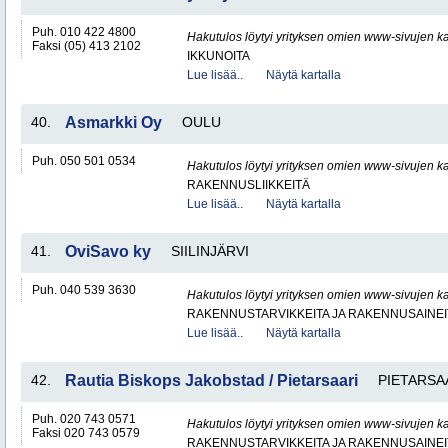
Puh. 010 422 4800
Hakutulos löytyi yrityksen omien www-sivujen ka
Faksi (05) 413 2102
IKKUNOITA
Lue lisää..
Näytä kartalla
40.
Asmarkki Oy
OULU
Puh. 050 501 0534
Hakutulos löytyi yrityksen omien www-sivujen ka
RAKENNUSLIIKKEITÄ
Lue lisää..
Näytä kartalla
41.
OviSavo ky
SIILINJÄRVI
Puh. 040 539 3630
Hakutulos löytyi yrityksen omien www-sivujen ka
RAKENNUSTARVIKKEITA JA RAKENNUSAINEI
Lue lisää..
Näytä kartalla
42.
Rautia Biskops Jakobstad / Pietarsaari
PIETARSA
Puh. 020 743 0571
Hakutulos löytyi yrityksen omien www-sivujen ka
Faksi 020 743 0579
RAKENNUSTARVIKKEITA JA RAKENNUSAINEI