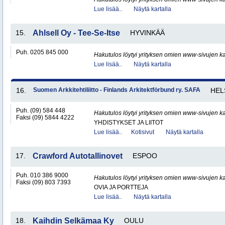
Lue lisää..
Näytä kartalla
15.
Ahlsell Oy - Tee-Se-Itse
HYVINKÄÄ
Puh. 0205 845 000
Hakutulos löytyi yrityksen omien www-sivujen ka
Lue lisää..
Näytä kartalla
16.
Suomen Arkkitehtiliitto - Finlands Arkitektförbund ry. SAFA
HEL
Puh. (09) 584 448
Hakutulos löytyi yrityksen omien www-sivujen ka
Faksi (09) 5844 4222
YHDISTYKSET JA LIITOT
Lue lisää..
Kotisivut
Näytä kartalla
17.
Crawford Autotallinovet
ESPOO
Puh. 010 386 9000
Hakutulos löytyi yrityksen omien www-sivujen ka
Faksi (09) 803 7393
OVIA JA PORTTEJA
Lue lisää..
Näytä kartalla
18.
Kaihdin Selkämaa Ky
OULU