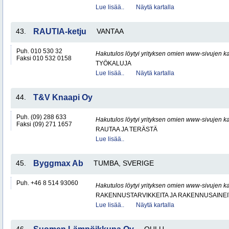
Lue lisää..
Näytä kartalla
43.
RAUTIA-ketju
VANTAA
Puh. 010 530 32
Hakutulos löytyi yrityksen omien www-sivujen ka
Faksi 010 532 0158
TYÖKALUJA
Lue lisää..
Näytä kartalla
44.
T&V Knaapi Oy
Puh. (09) 288 633
Hakutulos löytyi yrityksen omien www-sivujen ka
Faksi (09) 271 1657
RAUTAA JA TERÄSTÄ
Lue lisää..
45.
Byggmax Ab
TUMBA, SVERIGE
Puh. +46 8 514 93060
Hakutulos löytyi yrityksen omien www-sivujen ka
RAKENNUSTARVIKKEITA JA RAKENNUSAINEI
Lue lisää..
Näytä kartalla