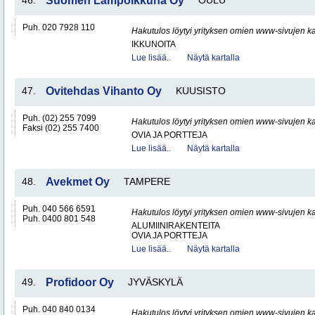
46.
Suomen Lämpöikkuna Oy
OULU
Puh. 020 7928 110
Hakutulos löytyi yrityksen omien www-sivujen ka
IKKUNOITA
Lue lisää..
Näytä kartalla
47.
Ovitehdas Vihanto Oy
KUUSISTO
Puh. (02) 255 7099
Hakutulos löytyi yrityksen omien www-sivujen ka
Faksi (02) 255 7400
OVIA JA PORTTEJA
Lue lisää..
Näytä kartalla
48.
Avekmet Oy
TAMPERE
Puh. 040 566 6591
Hakutulos löytyi yrityksen omien www-sivujen ka
Puh. 0400 801 548
ALUMIINIRAKENTEITA
OVIA JA PORTTEJA
Lue lisää..
Näytä kartalla
49.
Profidoor Oy
JYVÄSKYLÄ
Puh. 040 840 0134
Hakutulos löytyi yrityksen omien www-sivujen ka