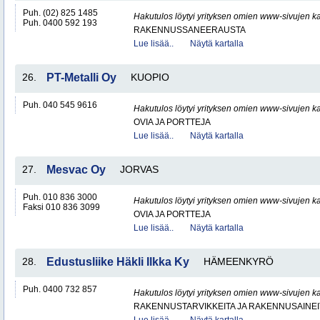
Puh. (02) 825 1485
Hakutulos löytyi yrityksen omien www-sivujen ka
Puh. 0400 592 193
RAKENNUSSANEERAUSTA
Lue lisää..
Näytä kartalla
26.
PT-Metalli Oy
KUOPIO
Puh. 040 545 9616
Hakutulos löytyi yrityksen omien www-sivujen ka
OVIA JA PORTTEJA
Lue lisää..
Näytä kartalla
27.
Mesvac Oy
JORVAS
Puh. 010 836 3000
Hakutulos löytyi yrityksen omien www-sivujen ka
Faksi 010 836 3099
OVIA JA PORTTEJA
Lue lisää..
Näytä kartalla
28.
Edustusliike Häkli Ilkka Ky
HÄMEENKYRÖ
Puh. 0400 732 857
Hakutulos löytyi yrityksen omien www-sivujen ka
RAKENNUSTARVIKKEITA JA RAKENNUSAINEI