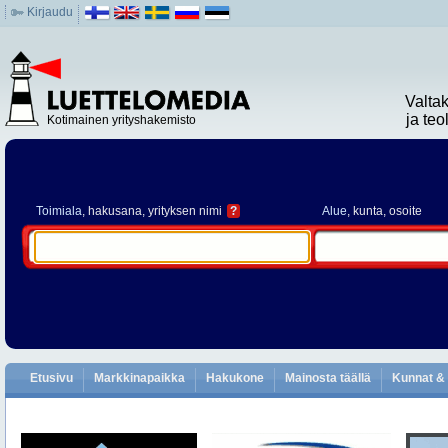
Kirjaudu
Valta
ja te
Kotimainen yrityshakemisto
Toimiala
, hakusana, yrityksen nimi
?
Alue
, kunta, osoite
Etusivu
Markkinapaikka
Hakukone
Mainosta täällä
Kunnat & 