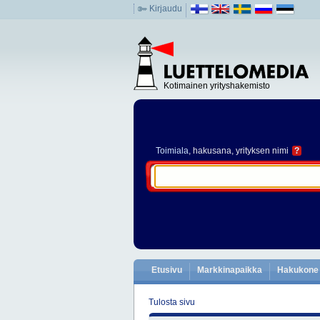
Kirjaudu
Kotimainen yrityshakemisto
Toimiala
, hakusana, yrityksen nimi
?
Etusivu
Markkinapaikka
Hakukone
Tulosta sivu