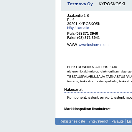
Testnova Oy
KYRÖSKOSKI
Jaakontie 1 B
PL 6
39201 KYRÖSKOSKI
Näytä kartalla
Puh. (03) 371 3940
Faksi (03) 371 3941
WWW:
www.testnova.com
ELEKTRONIIKKALAITTEISTOJA
,
elektroniikkalaitteistot
elektroniikan laitteisto
TESTAUSPALVELUJA JA TARKASTUSPAL
,
,
,
testaus
tarkastus
testauspalvelu
tarkastu
Hakusanat
Komponenttitesterit, piirikorttitesterit, mo
Markkinapaikan ilmoitukset
Rekisteriseloste
Yhteystiedot
Palaute
Li