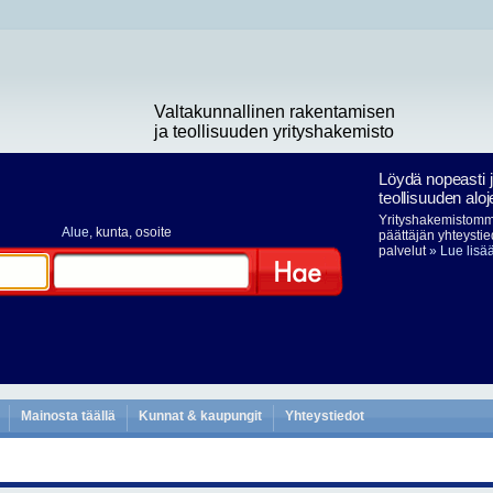
Valtakunnallinen rakentamisen
ja teollisuuden yrityshakemisto
Löydä nopeasti 
teollisuuden aloj
Yrityshakemistomme
Alue
, kunta, osoite
päättäjän yhteystie
palvelut
» Lue lisä
Hae
Mainosta täällä
Kunnat & kaupungit
Yhteystiedot