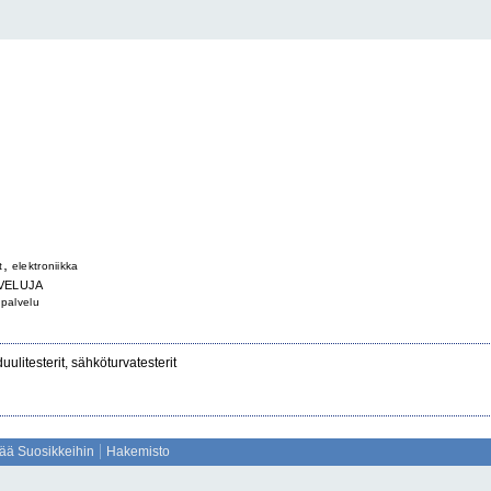
,
t
elektroniikka
VELUJA
spalvelu
duulitesterit, sähköturvatesterit
sää Suosikkeihin
Hakemisto