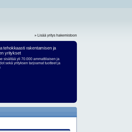
» Lisää yritys hakemistoon
ja tehokkaasti rakentamisen ja
en yritykset
 sisältää yli 70.000 ammattilaisen ja
dot sekä yrityksen tarjoamat tuotteet ja
ä