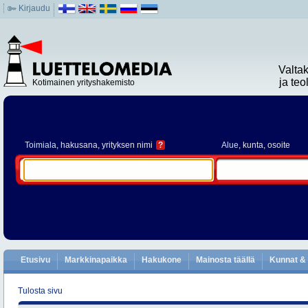
Kirjaudu
Valta
ja te
Kotimainen yrityshakemisto
Toimiala
, hakusana, yrityksen nimi
?
Alue
, kunta, osoite
Etusivu
Markkinapaikka
Hakukone
Mainosta täällä
Kunnat & 
Tulosta sivu