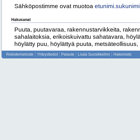
Sähköpostimme ovat muotoa
etunimi.sukunimi
Hakusanat
Puuta, puutavaraa, rakennustarvikkeita, rakenn
sahalaitoksia, erikoiskuivattu sahatavara, höyl
höylätty puu, höylättyä puuta, metsäteollisuus,
Rekisteriseloste
Yhteystiedot
Palaute
Lisää Suosikkeihin
Hakemisto