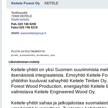
Keitele Forest Oy
KEITELE
Teollisuustie
72600 KEITELE
Näytä kartalla
Puh. 020 746 9200
Faksi 020 746 9219
WWW:
www.keitelegroup.fi
PUUTA JA PUUTAVAROITA
,
,
,
puuta
puutavaroita
puutavara
puu
Liiketoiminnan esittely
Keitele-yhtiöt on yksi Suomen suurimmista m
itsenäisistä integraateista. Emoyhtiö Keitele For
yhtiöihin kuuluvat sahayhtiö Keitele Timber Oy,
Forest Wood Production, energiayhtiö Keitele
valmistava Keitele Engineered Wood Oy.
Keitele-yhtiöt sahaa ja jatkojalostaa suomalais