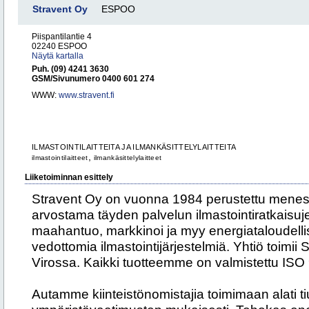
Stravent Oy
ESPOO
Piispantilantie 4
02240 ESPOO
Näytä kartalla
Puh. (09) 4241 3630
GSM/Sivunumero 0400 601 274
WWW:
www.stravent.fi
ILMASTOINTILAITTEITA JA ILMANKÄSITTELYLAITTEITA
,
ilmastointilaitteet
ilmankäsittelylaitteet
Liiketoiminnan esittely
Stravent Oy on vuonna 1984 perustettu menes
arvostama täyden palvelun ilmastointiratkaisujen
maahantuo, markkinoi ja myy energiataloudellisi
vedottomia ilmastointijärjestelmiä. Yhtiö toimi
Virossa. Kaikki tuotteemme on valmistettu IS
Autamme kiinteistönomistajia toimimaan alati t