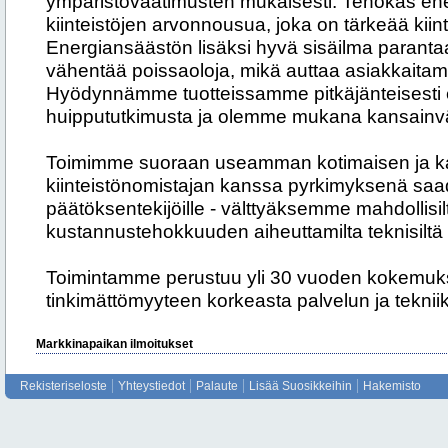
ympäristövaatimusten mukaisesti. Tehokas en
kiinteistöjen arvonnousua, joka on tärkeää kiint
Energiansäästön lisäksi hyvä sisäilma parantaa
vähentää poissaoloja, mikä auttaa asiakkaitam
Hyödynnämme tuotteissamme pitkäjänteisesti e
huippututkimusta ja olemme mukana kansainvä
Toimimme suoraan useamman kotimaisen ja k
kiinteistönomistajan kanssa pyrkimyksenä saa
päätöksentekijöille - välttyäksemme mahdollisi
kustannustehokkuuden aiheuttamilta teknisiltä 
Toimintamme perustuu yli 30 vuoden kokemuks
tinkimättömyyteen korkeasta palvelun ja teknii
Markkinapaikan ilmoitukset
Rekisteriseloste
Yhteystiedot
Palaute
Lisää Suosikkeihin
Hakemisto