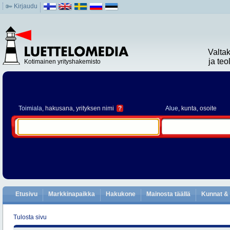
Kirjaudu
Valta
ja te
Kotimainen yrityshakemisto
Toimiala
, hakusana, yrityksen nimi
?
Alue
, kunta, osoite
Etusivu
Markkinapaikka
Hakukone
Mainosta täällä
Kunnat & 
Tulosta sivu