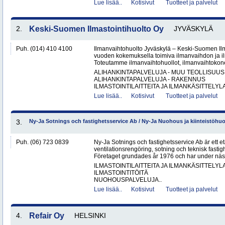
Lue lisää..
Kotisivut
Tuotteet ja palvelut
2.
Keski-Suomen Ilmastointihuolto Oy
JYVÄSKYLÄ
Puh. (014) 410 4100
Ilmanvaihtohuolto Jyväskylä – Keski-Suomen Ilma
vuoden kokemuksella toimiva ilmanvaihdon ja ilm
Toteutamme ilmanvaihtohuollot, ilmanvaihtokone
ALIHANKINTAPALVELUJA - MUU TEOLLISUUS
ALIHANKINTAPALVELUJA - RAKENNUS
ILMASTOINTILAITTEITA JA ILMANKÄSITTELYLA
Lue lisää..
Kotisivut
Tuotteet ja palvelut
3.
Ny-Ja Sotnings och fastighetsservice Ab / Ny-Ja Nuohous ja kiinteistöhu
Puh. (06) 723 0839
Ny-Ja Sotnings och fastighetsservice Ab är ett e
ventilationsrengöring, sotning och teknisk fastig
Företaget grundades år 1976 och har under näs
ILMASTOINTILAITTEITA JA ILMANKÄSITTELYLA
ILMASTOINTITÖITÄ
NUOHOUSPALVELUJA..
Lue lisää..
Kotisivut
Tuotteet ja palvelut
4.
Refair Oy
HELSINKI