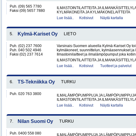
Puh. (09) 565 7780
ILMASTOINTILAITTEITA JA ILMANKÄSITTELYLA
Faksi (09) 5657 7880
KYLMÄKONEITA JA KYLMÄKONELAITTEITA
Lue lisää..
Kotisivut
Näytä kartalla
5.
Kylmä-Kariset Oy
LIETO
Puh. (02) 237 7600
Varsinais-Suomen alueella Kylmä-Kariset Oy toim
Puh. 040 502 4946
kylmäkoneet, suunnittelun, kylmäasennukset ja 
Faksi (02) 237 7614
Ilmastoinilaitteet ja ilmalämpöpumput joka kotiin.
ILMASTOINTILAITTEITA JA ILMANKÄSITTELYLA
Lue lisää..
Kotisivut
Tuotteet ja palvelut
6.
TS-Tekniikka Oy
TURKU
Puh. 020 763 3800
ILMALÄMPÖPUMPPUJA JA LÄMPÖPUMPPUJ
ILMASTOINTILAITTEITA JA ILMANKÄSITTELYLA
Lue lisää..
Kotisivut
Näytä kartalla
7.
Nilan Suomi Oy
TURKU
Puh. 0400 558 080
ILMALÄMPÖPUMPPUJA JA LÄMPÖPUMPPUJ