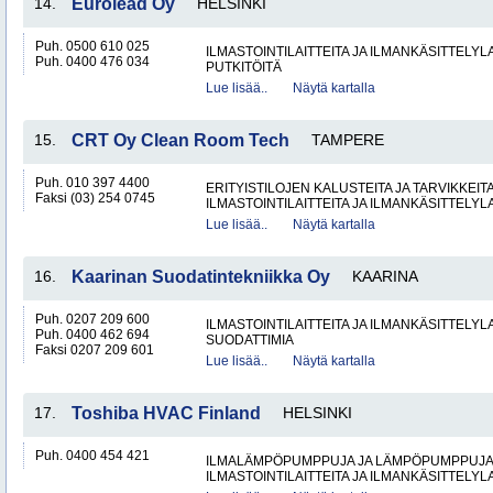
14.
Eurolead Oy
HELSINKI
Puh. 0500 610 025
ILMASTOINTILAITTEITA JA ILMANKÄSITTELYLA
Puh. 0400 476 034
PUTKITÖITÄ
Lue lisää..
Näytä kartalla
15.
CRT Oy Clean Room Tech
TAMPERE
Puh. 010 397 4400
ERITYISTILOJEN KALUSTEITA JA TARVIKKEIT
Faksi (03) 254 0745
ILMASTOINTILAITTEITA JA ILMANKÄSITTELYLA
Lue lisää..
Näytä kartalla
16.
Kaarinan Suodatintekniikka Oy
KAARINA
Puh. 0207 209 600
ILMASTOINTILAITTEITA JA ILMANKÄSITTELYLA
Puh. 0400 462 694
SUODATTIMIA
Faksi 0207 209 601
Lue lisää..
Näytä kartalla
17.
Toshiba HVAC Finland
HELSINKI
Puh. 0400 454 421
ILMALÄMPÖPUMPPUJA JA LÄMPÖPUMPPUJ
ILMASTOINTILAITTEITA JA ILMANKÄSITTELYLA