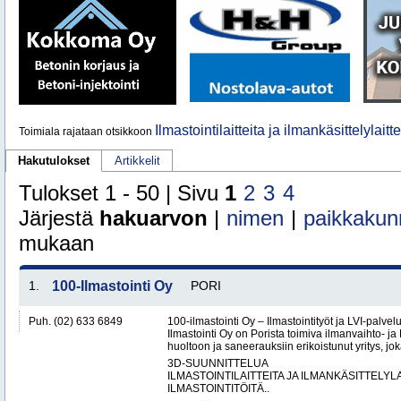
Ilmastointilaitteita ja ilmankäsittelylaitt
Toimiala rajataan otsikkoon
Hakutulokset
Artikkelit
Tulokset 1 - 50 | Sivu
1
2
3
4
Järjestä
hakuarvon
|
nimen
|
paikkakun
mukaan
1.
100-Ilmastointi Oy
PORI
Puh. (02) 633 6849
100-ilmastointi Oy – Ilmastointityöt ja LVI-palvel
Ilmastointi Oy on Porista toimiva ilmanvaihto- ja 
huoltoon ja saneerauksiin erikoistunut yritys, jok
3D-SUUNNITTELUA
ILMASTOINTILAITTEITA JA ILMANKÄSITTELYLA
ILMASTOINTITÖITÄ..