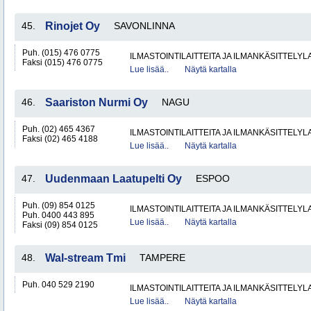
45.
Rinojet Oy
SAVONLINNA
Puh. (015) 476 0775
ILMASTOINTILAITTEITA JA ILMANKÄSITTELYLA
Faksi (015) 476 0775
Lue lisää..
Näytä kartalla
46.
Saariston Nurmi Oy
NAGU
Puh. (02) 465 4367
ILMASTOINTILAITTEITA JA ILMANKÄSITTELYLA
Faksi (02) 465 4188
Lue lisää..
Näytä kartalla
47.
Uudenmaan Laatupelti Oy
ESPOO
Puh. (09) 854 0125
ILMASTOINTILAITTEITA JA ILMANKÄSITTELYLA
Puh. 0400 443 895
Lue lisää..
Näytä kartalla
Faksi (09) 854 0125
48.
Wal-stream Tmi
TAMPERE
Puh. 040 529 2190
ILMASTOINTILAITTEITA JA ILMANKÄSITTELYLA
Lue lisää..
Näytä kartalla