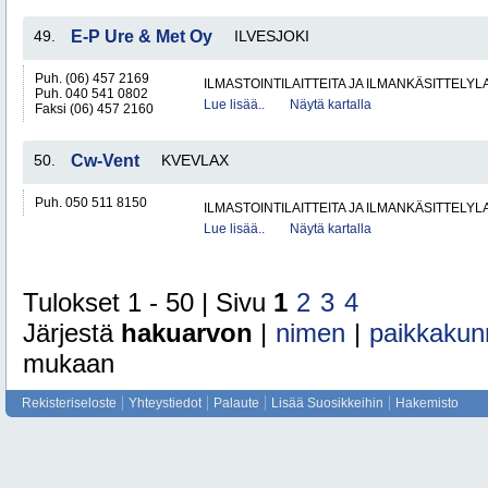
49.
E-P Ure & Met Oy
ILVESJOKI
Puh. (06) 457 2169
ILMASTOINTILAITTEITA JA ILMANKÄSITTELYLA
Puh. 040 541 0802
Lue lisää..
Näytä kartalla
Faksi (06) 457 2160
50.
Cw-Vent
KVEVLAX
Puh. 050 511 8150
ILMASTOINTILAITTEITA JA ILMANKÄSITTELYLA
Lue lisää..
Näytä kartalla
Tulokset 1 - 50 | Sivu
1
2
3
4
Järjestä
hakuarvon
|
nimen
|
paikkakun
mukaan
Rekisteriseloste
Yhteystiedot
Palaute
Lisää Suosikkeihin
Hakemisto