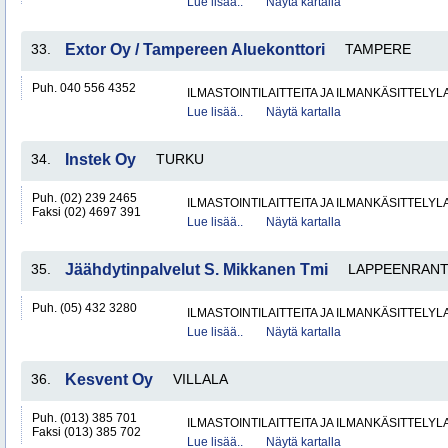
Lue lisää..
Näytä kartalla
33.
Extor Oy / Tampereen Aluekonttori
TAMPERE
Puh. 040 556 4352
ILMASTOINTILAITTEITA JA ILMANKÄSITTELYLA
Lue lisää..
Näytä kartalla
34.
Instek Oy
TURKU
Puh. (02) 239 2465
ILMASTOINTILAITTEITA JA ILMANKÄSITTELYLA
Faksi (02) 4697 391
Lue lisää..
Näytä kartalla
35.
Jäähdytinpalvelut S. Mikkanen Tmi
LAPPEENRANT
Puh. (05) 432 3280
ILMASTOINTILAITTEITA JA ILMANKÄSITTELYLA
Lue lisää..
Näytä kartalla
36.
Kesvent Oy
VILLALA
Puh. (013) 385 701
ILMASTOINTILAITTEITA JA ILMANKÄSITTELYLA
Faksi (013) 385 702
Lue lisää..
Näytä kartalla