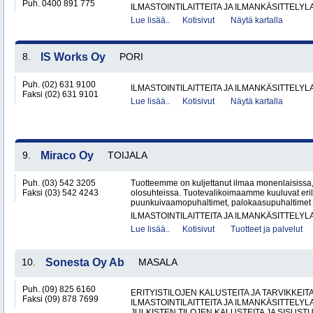
Puh. 0400 891 775
ILMASTOINTILAITTEITA JA ILMANKÄSITTELYLA
Lue lisää..
Kotisivut
Näytä kartalla
8.
IS Works Oy
PORI
Puh. (02) 631 9100
ILMASTOINTILAITTEITA JA ILMANKÄSITTELYLA
Faksi (02) 631 9101
Lue lisää..
Kotisivut
Näytä kartalla
9.
Miraco Oy
TOIJALA
Puh. (03) 542 3205
Tuotteemme on kuljettanut ilmaa monenlaisissa,
Faksi (03) 542 4243
olosuhteissa. Tuotevalikoimaamme kuuluvat erila
puunkuivaamopuhaltimet, palokaasupuhaltimet j
ILMASTOINTILAITTEITA JA ILMANKÄSITTELYLA
Lue lisää..
Kotisivut
Tuotteet ja palvelut
10.
Sonesta Oy Ab
MASALA
Puh. (09) 825 6160
ERITYISTILOJEN KALUSTEITA JA TARVIKKEIT
Faksi (09) 878 7699
ILMASTOINTILAITTEITA JA ILMANKÄSITTELYLA
JULKISTEN TILOJEN KALUSTEITA JA SISUST