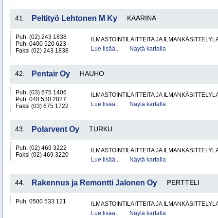
41.
Peltityö Lehtonen M Ky
KAARINA
Puh. (02) 243 1838
ILMASTOINTILAITTEITA JA ILMANKÄSITTELYLA
Puh. 0400 520 623
Lue lisää..
Näytä kartalla
Faksi (02) 243 1838
42.
Pentair Oy
HAUHO
Puh. (03) 675 1406
ILMASTOINTILAITTEITA JA ILMANKÄSITTELYLA
Puh. 040 530 2827
Lue lisää..
Näytä kartalla
Faksi (03) 675 1722
43.
Polarvent Oy
TURKU
Puh. (02) 469 3222
ILMASTOINTILAITTEITA JA ILMANKÄSITTELYLA
Faksi (02) 469 3220
Lue lisää..
Näytä kartalla
44.
Rakennus ja Remontti Jalonen Oy
PERTTELI
Puh. 0500 533 121
ILMASTOINTILAITTEITA JA ILMANKÄSITTELYLA
Lue lisää..
Näytä kartalla