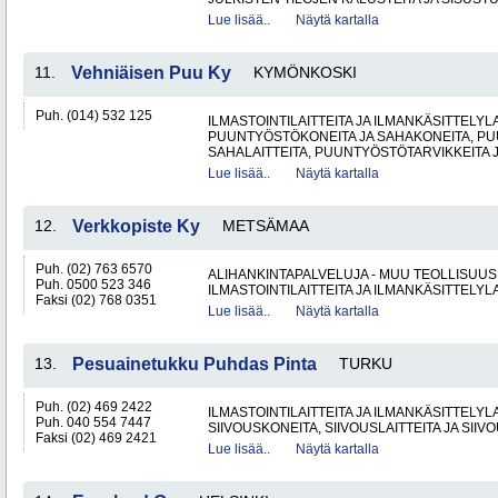
Lue lisää..
Näytä kartalla
11.
Vehniäisen Puu Ky
KYMÖNKOSKI
Puh. (014) 532 125
ILMASTOINTILAITTEITA JA ILMANKÄSITTELYLA
PUUNTYÖSTÖKONEITA JA SAHAKONEITA, PU
SAHALAITTEITA, PUUNTYÖSTÖTARVIKKEITA 
Lue lisää..
Näytä kartalla
12.
Verkkopiste Ky
METSÄMAA
Puh. (02) 763 6570
ALIHANKINTAPALVELUJA - MUU TEOLLISUUS
Puh. 0500 523 346
ILMASTOINTILAITTEITA JA ILMANKÄSITTELYLA
Faksi (02) 768 0351
Lue lisää..
Näytä kartalla
13.
Pesuainetukku Puhdas Pinta
TURKU
Puh. (02) 469 2422
ILMASTOINTILAITTEITA JA ILMANKÄSITTELYLA
Puh. 040 554 7447
SIIVOUSKONEITA, SIIVOUSLAITTEITA JA SIIV
Faksi (02) 469 2421
Lue lisää..
Näytä kartalla