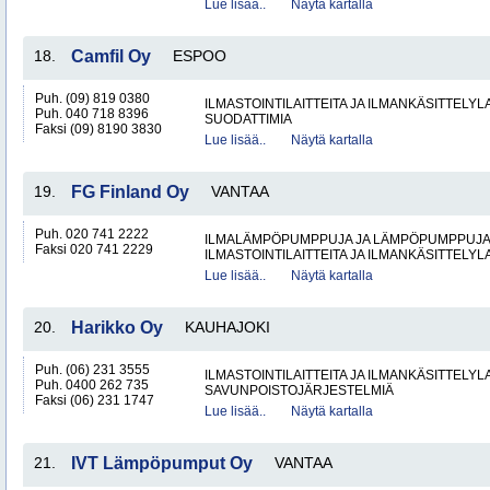
Lue lisää..
Näytä kartalla
18.
Camfil Oy
ESPOO
Puh. (09) 819 0380
ILMASTOINTILAITTEITA JA ILMANKÄSITTELYLA
Puh. 040 718 8396
SUODATTIMIA
Faksi (09) 8190 3830
Lue lisää..
Näytä kartalla
19.
FG Finland Oy
VANTAA
Puh. 020 741 2222
ILMALÄMPÖPUMPPUJA JA LÄMPÖPUMPPUJ
Faksi 020 741 2229
ILMASTOINTILAITTEITA JA ILMANKÄSITTELYLA
Lue lisää..
Näytä kartalla
20.
Harikko Oy
KAUHAJOKI
Puh. (06) 231 3555
ILMASTOINTILAITTEITA JA ILMANKÄSITTELYLA
Puh. 0400 262 735
SAVUNPOISTOJÄRJESTELMIÄ
Faksi (06) 231 1747
Lue lisää..
Näytä kartalla
21.
IVT Lämpöpumput Oy
VANTAA