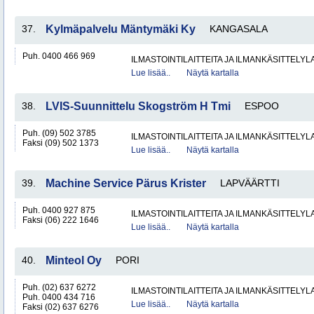
37.
Kylmäpalvelu Mäntymäki Ky
KANGASALA
Puh. 0400 466 969
ILMASTOINTILAITTEITA JA ILMANKÄSITTELYLA
Lue lisää..
Näytä kartalla
38.
LVIS-Suunnittelu Skogström H Tmi
ESPOO
Puh. (09) 502 3785
ILMASTOINTILAITTEITA JA ILMANKÄSITTELYLA
Faksi (09) 502 1373
Lue lisää..
Näytä kartalla
39.
Machine Service Pärus Krister
LAPVÄÄRTTI
Puh. 0400 927 875
ILMASTOINTILAITTEITA JA ILMANKÄSITTELYLA
Faksi (06) 222 1646
Lue lisää..
Näytä kartalla
40.
Minteol Oy
PORI
Puh. (02) 637 6272
ILMASTOINTILAITTEITA JA ILMANKÄSITTELYLA
Puh. 0400 434 716
Lue lisää..
Näytä kartalla
Faksi (02) 637 6276