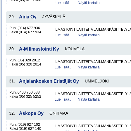
Faksi (05) 321 2986
Lue lisää..
Näytä kartalla
29.
Airia Oy
JYVÄSKYLÄ
Puh. (014) 677 936
ILMASTOINTILAITTEITA JA ILMANKÄSITTELYLA
Faksi (014) 677 934
Lue lisää..
Näytä kartalla
30.
A-M Ilmastointi Ky
KOUVOLA
Puh. (05) 320 2012
ILMASTOINTILAITTEITA JA ILMANKÄSITTELYLA
Faksi (05) 320 2014
Lue lisää..
Näytä kartalla
31.
Anjalankosken Eristäjät Oy
UMMELJOKI
Puh. 0400 750 588
ILMASTOINTILAITTEITA JA ILMANKÄSITTELYLA
Faksi (05) 325 5252
Lue lisää..
Näytä kartalla
32.
Askope Oy
ONKIMAA
Puh. (019) 627 102
ILMASTOINTILAITTEITA JA ILMANKÄSITTELYLA
Faksi (019) 627 140