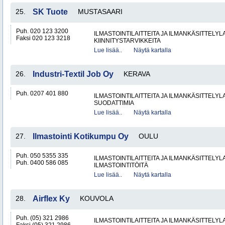
25.
SK Tuote
MUSTASAARI
Puh. 020 123 3200
ILMASTOINTILAITTEITA JA ILMANKÄSITTELYLA
Faksi 020 123 3218
KIINNITYSTARVIKKEITA
Lue lisää..
Näytä kartalla
26.
Industri-Textil Job Oy
KERAVA
Puh. 0207 401 880
ILMASTOINTILAITTEITA JA ILMANKÄSITTELYLA
SUODATTIMIA
Lue lisää..
Näytä kartalla
27.
Ilmastointi Kotikumpu Oy
OULU
Puh. 050 5355 335
ILMASTOINTILAITTEITA JA ILMANKÄSITTELYLA
Puh. 0400 586 085
ILMASTOINTITÖITÄ
Lue lisää..
Näytä kartalla
28.
Airflex Ky
KOUVOLA
Puh. (05) 321 2986
ILMASTOINTILAITTEITA JA ILMANKÄSITTELYLA