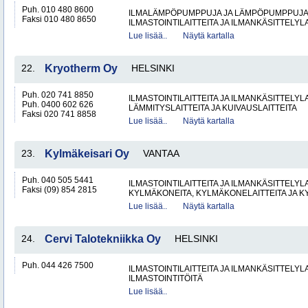
Puh. 010 480 8600
ILMALÄMPÖPUMPPUJA JA LÄMPÖPUMPPUJ
Faksi 010 480 8650
ILMASTOINTILAITTEITA JA ILMANKÄSITTELYLA
Lue lisää..
Näytä kartalla
22.
Kryotherm Oy
HELSINKI
Puh. 020 741 8850
ILMASTOINTILAITTEITA JA ILMANKÄSITTELYLA
Puh. 0400 602 626
LÄMMITYSLAITTEITA JA KUIVAUSLAITTEITA
Faksi 020 741 8858
Lue lisää..
Näytä kartalla
23.
Kylmäkeisari Oy
VANTAA
Puh. 040 505 5441
ILMASTOINTILAITTEITA JA ILMANKÄSITTELYLA
Faksi (09) 854 2815
KYLMÄKONEITA, KYLMÄKONELAITTEITA JA
Lue lisää..
Näytä kartalla
24.
Cervi Talotekniikka Oy
HELSINKI
Puh. 044 426 7500
ILMASTOINTILAITTEITA JA ILMANKÄSITTELYLA
ILMASTOINTITÖITÄ
Lue lisää..