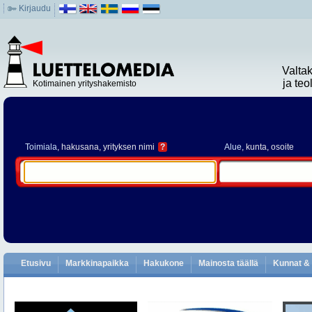
Kirjaudu
Valta
ja te
Kotimainen yrityshakemisto
Toimiala
, hakusana, yrityksen nimi
?
Alue
, kunta, osoite
Etusivu
Markkinapaikka
Hakukone
Mainosta täällä
Kunnat & 