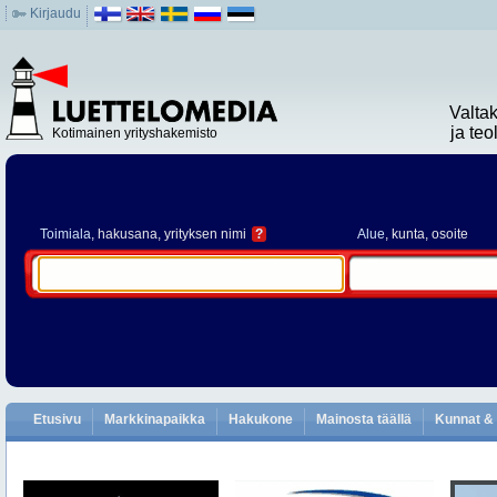
Kirjaudu
Valta
ja te
Kotimainen yrityshakemisto
Toimiala
, hakusana, yrityksen nimi
?
Alue
, kunta, osoite
Etusivu
Markkinapaikka
Hakukone
Mainosta täällä
Kunnat & 