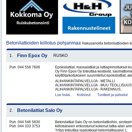
Betonilattioiden kiillotus pohjanmaa
Hakusanoilla betonilattioiden k
1.
Finn Epox Oy
RUSKO
Puh. 044 558 7606
Epoksilattiat, massalattiat ja lattiapinnoitukse
Oy Finn Epox Oy toteuttaa kestävät, saumattoma
käyttötarkoitukseen suunnitellut epoksilattiat, akryy
ALIHANKINTAPALVELUJA - METALLI
ALIHANKINTAPALVELUJA - MUU TEOLLISUUS
ALIHANKINTAPALVELUJA - RAKENNUS..
Lue lisää..
Kotisivut
Tuotteet ja palvelut
2.
Betonilattiat Salo Oy
Puh. 044 546 5830
Betonilattiat Salo Oy on betonilattioihin, sirotepin
Puh. 044 333 3753
kiillotukseen erikoistunut kokenut lattia-alan a
Yritys toteuttaa laadukkaat betonilattiavalut, t..