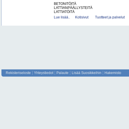
BETONITÖITÄ
LATTIANPÄÄLLYSTEITÄ
LATTIATÖITÄ
Lue lisää..
Kotisivut
Tuotteet ja palvelut
Rekisteriseloste
Yhteystiedot
Palaute
Lisää Suosikkeihin
Hakemisto