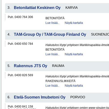
3.
Betonilattiat Keskinen Oy
KARVIA
Puh. 0400 764 306
BETONITÖITÄ
Lue lisää..
Näytä kartalla
4.
TAM-Group Oy / TAM-Group Finland Oy
SUONENJO
Puh. 0400 650 784
Hakutulos löytyi yrityksen Markkinapaikka-ilmoi
BETONITÖITÄ
Lue lisää..
Näytä kartalla
5.
Rakennus JTS Oy
RAUMA
Puh. 0400 826 569
Hakutulos löytyi yrityksen Markkinapaikka-ilmoi
RAKENNUSLIIKKEITÄ
Lue lisää..
Näytä kartalla
6.
Etelä-Suomen Imubetoni Oy
PORVOO
Puh. 0400 841 158
Hakutulos löytyi yrityksen omien www-sivujen ka