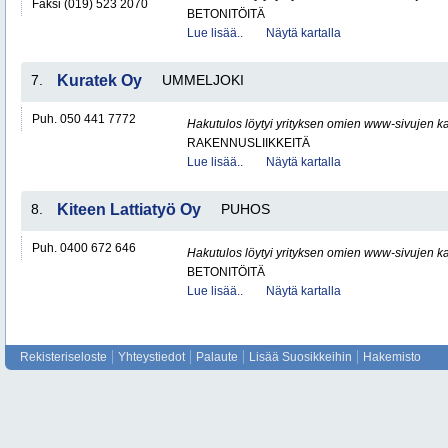
Faksi (019) 523 2070
BETONITÖITÄ
Lue lisää..
Näytä kartalla
7.
Kuratek Oy
UMMELJOKI
Puh. 050 441 7772
Hakutulos löytyi yrityksen omien www-sivujen ka
RAKENNUSLIIKKEITÄ
Lue lisää..
Näytä kartalla
8.
Kiteen Lattiatyö Oy
PUHOS
Puh. 0400 672 646
Hakutulos löytyi yrityksen omien www-sivujen ka
BETONITÖITÄ
Lue lisää..
Näytä kartalla
Rekisteriseloste
Yhteystiedot
Palaute
Lisää Suosikkeihin
Hakemisto