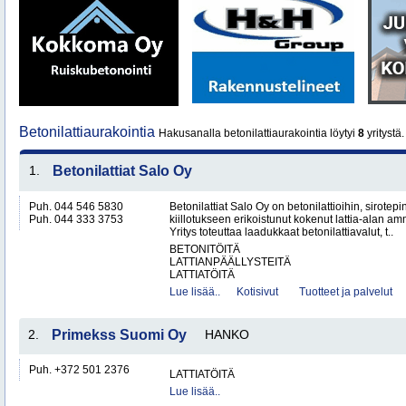
Betonilattiaurakointia
Hakusanalla betonilattiaurakointia löytyi
8
yritystä.
1.
Betonilattiat Salo Oy
Puh. 044 546 5830
Betonilattiat Salo Oy on betonilattioihin, sirotepin
Puh. 044 333 3753
kiillotukseen erikoistunut kokenut lattia-alan a
Yritys toteuttaa laadukkaat betonilattiavalut, t..
BETONITÖITÄ
LATTIANPÄÄLLYSTEITÄ
LATTIATÖITÄ
Lue lisää..
Kotisivut
Tuotteet ja palvelut
2.
Primekss Suomi Oy
HANKO
Puh. +372 501 2376
LATTIATÖITÄ
Lue lisää..