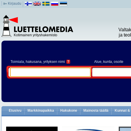
Kirjaudu
Valta
ja te
Kotimainen yrityshakemisto
Toimiala
, hakusana, yrityksen nimi
?
Alue
, kunta, osoite
Etusivu
Markkinapaikka
Hakukone
Mainosta täällä
Kunnat & 