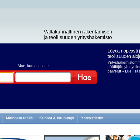
Valtakunnallinen rakentamisen
ja teollisuuden yrityshakemisto
Löydä nopeasti 
teollisuuden aloj
Yrityshakemistomme
Alue
, kunta, osoite
päättäjän yhteystie
palvelut
» Lue lisä
Hae
Mainosta täällä
Kunnat & kaupungit
Yhteystiedot