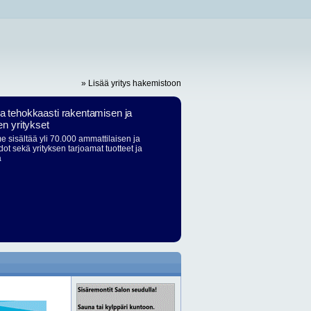
» Lisää yritys hakemistoon
ja tehokkaasti rakentamisen ja
en yritykset
 sisältää yli 70.000 ammattilaisen ja
dot sekä yrityksen tarjoamat tuotteet ja
ä