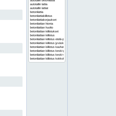
autotallin betonilattia
autotallin lattia
autotallin lattiat
betonilattia
betonilattiakiillotus
betonilattiakorjaukset
betonilattian hionta
betonilattian huolto
betonilattian kiillotukset
betonilattian kiillotus
betonilattian kiillotus etelä-pohjanmaa
betonilattian kiillotus jyväskylä
betonilattian kiillotus kauhava
betonilattian kiillotus keski-pohjanmaa
betonilattian kiillotus keski-suomi
betonilattian kiillotus kokkola
betonilattian kiillotus oulu
betonilattian kiillotus pohjanmaa
betonilattian kiillotus pohjois-pohjanmaa
betonilattian kiillotus seinäjoki
betonilattian kiillotus vaasa
betonilattian kiiltohionta
betonilattian korjaus
betonilattian pinnoitukset
betonilattian pinnoitus
betonilattian pölynsidonta
betonilattian valu
betonilattian valua
betonilattiankiillotus
betonilattiankiillotus.fi