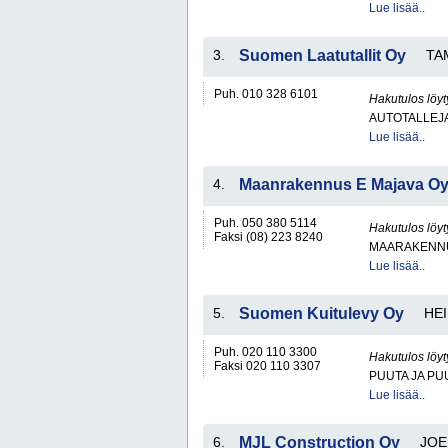
Lue lisää..
3.
Suomen Laatutallit Oy
TA
Puh. 010 328 6101
Hakutulos löyt
AUTOTALLEJ
Lue lisää..
4.
Maanrakennus E Majava O
Puh. 050 380 5114
Hakutulos löyt
Faksi (08) 223 8240
MAARAKENNU
Lue lisää..
5.
Suomen Kuitulevy Oy
HE
Puh. 020 110 3300
Hakutulos löyt
Faksi 020 110 3307
PUUTA JA PU
Lue lisää..
6.
MJL Construction Oy
JO