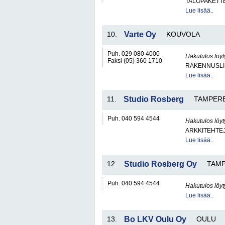
TALOPAKETT
Lue lisää..
10.
Varte Oy
KOUVOLA
Puh. 029 080 4000
Hakutulos löyt
Faksi (05) 360 1710
RAKENNUSLI
Lue lisää..
11.
Studio Rosberg
TAMPER
Puh. 040 594 4544
Hakutulos löyt
ARKKITEHTEJ
Lue lisää..
12.
Studio Rosberg Oy
TAM
Puh. 040 594 4544
Hakutulos löyt
Lue lisää..
13.
Bo LKV Oulu Oy
OULU