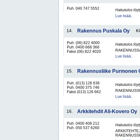
Puh. 040 747 5552
Hakutulos löyt
Lue lisää..
14.
Rakennus Puskala Oy
K
Puh. (06) 822 4000
Hakutulos löyt
Puh. 0400 668 366
RAKENNUSS
Faksi (06) 822 4020
Lue lisää..
15.
Rakennusliike Purmonen 
Puh. (013) 126 636
Hakutulos löyt
Puh. 0400 375 746
RAKENNUSS
Faksi (013) 126 662
Lue lisää..
16.
Arkkitehdit Ali-Kovero Oy
Puh. 0400 408 212
Hakutulos löyt
Puh. 050 537 6260
ARKKITEHTEJ
RAKENNUSS