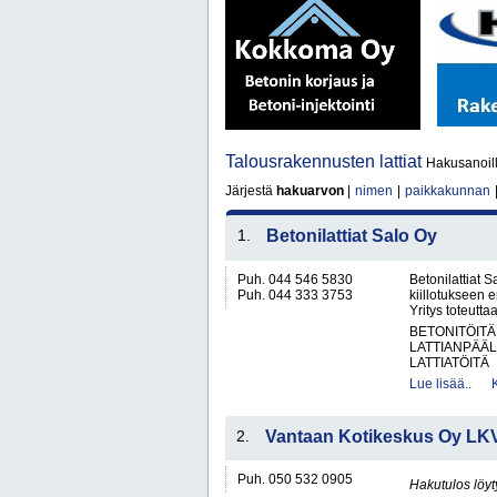
Talousrakennusten lattiat
Hakusanoill
Järjestä
hakuarvon
|
nimen
|
paikkakunnan
1.
Betonilattiat Salo Oy
Puh. 044 546 5830
Betonilattiat S
Puh. 044 333 3753
kiillotukseen 
Yritys toteutta
BETONITÖITÄ
LATTIANPÄÄL
LATTIATÖITÄ
Lue lisää..
2.
Vantaan Kotikeskus Oy LK
Puh. 050 532 0905
Hakutulos löyt