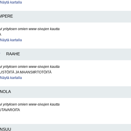
Näytä kartalla
MPERE
yi yrityksen omien www-sivujen kautta
A
Näytä kartalla
y
RAAHE
yi yrityksen omien www-sivujen kautta
STÖITÄ JA MAANSIIRTOTÖITÄ
Näytä kartalla
INOLA
yi yrityksen omien www-sivujen kautta
UTAVAROITA
ENSUU