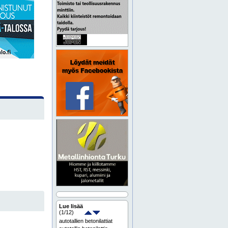
Lue lisää
(
1
/12)
autotallien betonilattiat