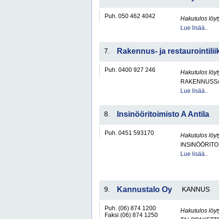
Puh. 050 462 4042
Hakutulos löyt
Lue lisää..
7.
Rakennus- ja restaurointili
Puh. 0400 927 246
Hakutulos löyt
RAKENNUSS
Lue lisää..
8.
Insinööritoimisto A Antila
Puh. 0451 593170
Hakutulos löyt
INSINÖÖRITO
Lue lisää..
9.
Kannustalo Oy
KANNUS
Puh. (06) 874 1200
Hakutulos löyt
Faksi (06) 874 1250