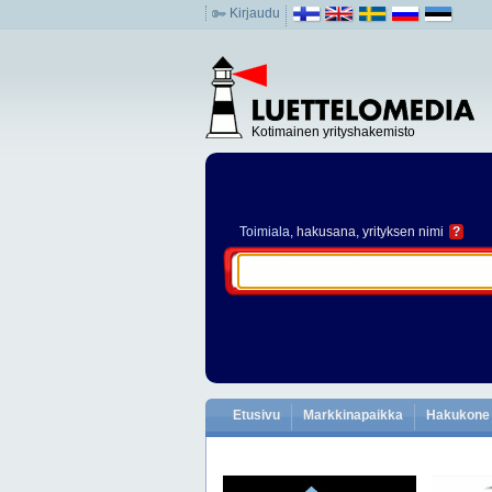
Kirjaudu
Kotimainen yrityshakemisto
Toimiala
, hakusana, yrityksen nimi
?
Etusivu
Markkinapaikka
Hakukone