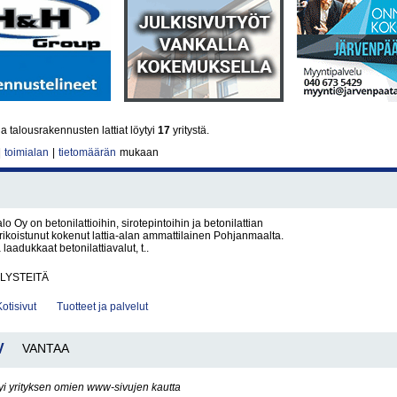
a talousrakennusten lattiat löytyi
17
yritystä.
|
toimialan
|
tietomäärän
mukaan
alo Oy on betonilattioihin, sirotepintoihin ja betonilattian
erikoistunut kokenut lattia-alan ammattilainen Pohjanmaalta.
a laadukkaat betonilattiavalut, t..
LYSTEITÄ
Kotisivut
Tuotteet ja palvelut
V
VANTAA
yi yrityksen omien www-sivujen kautta