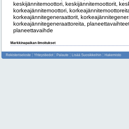
keskijännitemoottori, keskijännitemoottorit, kes
korkeajännitemoottori, korkeajännitemoottoreita
korkeajännitegeneraattorit, korkeajännitegenera
korkeajännitegeneraattoreita, planeettavaihteet
planeettavaihde
Markkinapaikan ilmoitukset
Rekisteriseloste
Yhteystiedot
Palaute
Lisää Suosikkeihin
Hakemisto