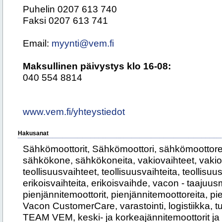
Puhelin 0207 613 740
Faksi 0207 613 741
Email:
myynti@vem.fi
Maksullinen päivystys klo 16-08:
040 554 8814
www.vem.fi/yhteystiedot
Hakusanat
Sähkömoottorit, Sähkömoottori, sähkömoottore
sähkökone, sähkökoneita, vakiovaihteet, vakiov
teollisuusvaihteet, teollisuusvaihteita, teollisuu
erikoisvaihteita, erikoisvaihde, vacon - taajuus
pienjännitemoottorit, pienjännitemoottoreita, p
Vacon CustomerCare, varastointi, logistiikka, tu
TEAM VEM, keski- ja korkeajännitemoottorit ja -