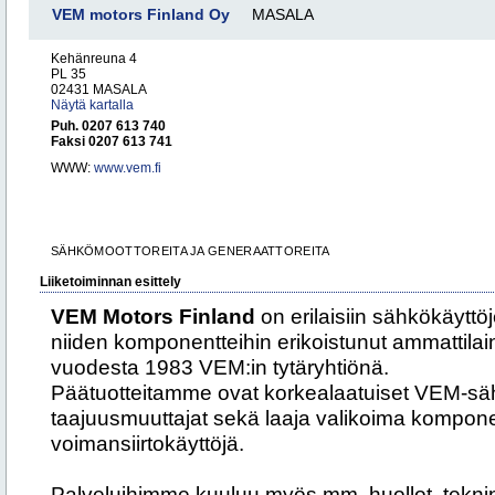
VEM motors Finland Oy
MASALA
Kehänreuna 4
PL 35
02431 MASALA
Näytä kartalla
Puh. 0207 613 740
Faksi 0207 613 741
WWW:
www.vem.fi
SÄHKÖMOOTTOREITA JA GENERAATTOREITA
Liiketoiminnan esittely
VEM Motors Finland
on erilaisiin sähkökäyttö
niiden komponentteihin erikoistunut ammattilain
vuodesta 1983 VEM:in tytäryhtiönä.
Päätuotteitamme ovat korkealaatuiset VEM-säh
taajuusmuuttajat sekä laaja valikoima kompone
voimansiirtokäyttöjä.
Palveluihimme kuuluu myös mm. huollot, teknin