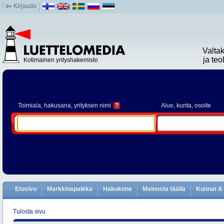
Kirjaudu
Valta
ja te
Kotimainen yrityshakemisto
Toimiala
, hakusana, yrityksen nimi
?
Alue
, kunta, osoite
Etusivu
Markkinapaikka
Hakukone
Mainosta täällä
Kunnat & 
Tulosta sivu