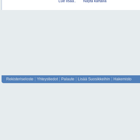
Lue lisää..
Näytä kartalla
Rekisteriseloste
Yhteystiedot
Palaute
Lisää Suosikkeihin
Hakemisto