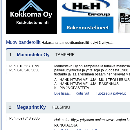
Muovibanderollit
Hakusanalla muovibanderollit löytyi
2
yritystä.
1.
Mainosteko Oy
TAMPERE
Puh. 010 567 1199
Mainosteko Oy on Tampereella toimiva mainosal
Puh. 040 540 5850
palvellut yrityksiä ja yhteisöjä jo vuodesta 198
tuotanto ja laaja tekninen osaaminen tekevät Ma
ALIHANKINTAPALVELUJA - MUU TEOLLISUUS
ALIHANKINTAPALVELUJA - RAKENNUS
KILPIÄ JA OPASTEITA..
Lue lisää..
Kotisivut
Tuotteet ja palvelut
2.
Megaprint Ky
HELSINKI
Puh. (09) 348 9335
Hakutulos löytyi yrityksen omien www-sivujen ka
PAINOTALOJA