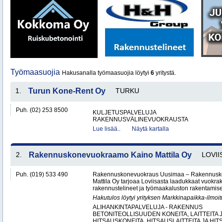
Työmaasuojia
Hakusanalla työmaasuojia löytyi
6
yritystä.
1.
Turun Kone-Rent Oy
TURKU
Puh. (02) 253 8500
KULJETUSPALVELUJA
RAKENNUSVÄLINEVUOKRAUSTA
Lue lisää..
Näytä kartalla
2.
Rakennuskonevuokraamo Kaino Mattila Oy
LOVII
Puh. (019) 533 490
Rakennuskonevuokraus Uusimaa – Rakennusk
Mattila Oy tarjoaa Loviisasta laadukkaat vuokrak
rakennustelineet ja työmaakaluston rakentamisen
Hakutulos löytyi yrityksen Markkinapaikka-ilmoi
ALIHANKINTAPALVELUJA - RAKENNUS
BETONITEOLLISUUDEN KONEITA, LAITTEITA J
HITSAUSKONEITA, HITSAUSLAITTEITA JA HIT