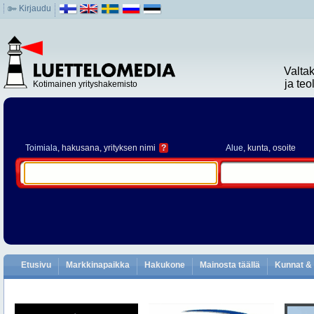
Kirjaudu
Valta
ja te
Kotimainen yrityshakemisto
Toimiala
, hakusana, yrityksen nimi
?
Alue
, kunta, osoite
Etusivu
Markkinapaikka
Hakukone
Mainosta täällä
Kunnat & 