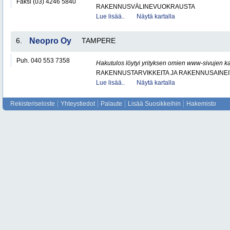
Faksi (03) 4246 5840
RAKENNUSVÄLINEVUOKRAUSTA
Lue lisää..
Näytä kartalla
6.
Neopro Oy
TAMPERE
Puh. 040 553 7358
Hakutulos löytyi yrityksen omien www-sivujen ka
RAKENNUSTARVIKKEITA JA RAKENNUSAINEI
Lue lisää..
Näytä kartalla
Rekisteriseloste
Yhteystiedot
Palaute
Lisää Suosikkeihin
Hakemisto