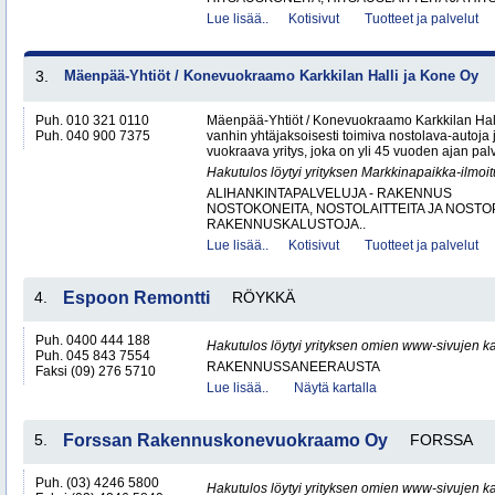
Lue lisää..
Kotisivut
Tuotteet ja palvelut
3.
Mäenpää-Yhtiöt / Konevuokraamo Karkkilan Halli ja Kone Oy
Puh. 010 321 0110
Mäenpää-Yhtiöt / Konevuokraamo Karkkilan Hal
Puh. 040 900 7375
vanhin yhtäjaksoisesti toimiva nostolava-autoja 
vuokraava yritys, joka on yli 45 vuoden ajan palv
Hakutulos löytyi yrityksen Markkinapaikka-ilmoi
ALIHANKINTAPALVELUJA - RAKENNUS
NOSTOKONEITA, NOSTOLAITTEITA JA NOST
RAKENNUSKALUSTOJA..
Lue lisää..
Kotisivut
Tuotteet ja palvelut
4.
Espoon Remontti
RÖYKKÄ
Puh. 0400 444 188
Hakutulos löytyi yrityksen omien www-sivujen ka
Puh. 045 843 7554
RAKENNUSSANEERAUSTA
Faksi (09) 276 5710
Lue lisää..
Näytä kartalla
5.
Forssan Rakennuskonevuokraamo Oy
FORSSA
Puh. (03) 4246 5800
Hakutulos löytyi yrityksen omien www-sivujen ka