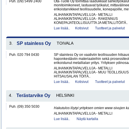
Puh. (09) 5499 2400
Ota-Tuote Oy toimittaa laadukkaat sähkötyökalut,
monitoimikoneet, lastuavat työkalut, mittaväline
erikoistarvikkeet teollisuudelle, konepajoille, met
ALIHANKINTAPALVELUJA - METALLI
ALIHANKINTAPALVELUJA - RAKENNUS
KONEPAJATEOLLISUUTTA JA METALLITÖITÄ..
Lue lisää..
Kotisivut
Tuotteet ja palvelut
3.
SP stainless Oy
TOIVALA
Puh. 020 794 0430
SP stainless Oy on vaativiin teollisuuden hitsaus
haponkestäviin materiaaleihin sekä prosessiteol
erikoistunut metallialan yritys. Yrityksen ydinosa
ALIHANKINTAPALVELUJA - METALLI
ALIHANKINTAPALVELUJA - MUU TEOLLISUUS
HITSAUSALAN TÖITÄ..
Lue lisää..
Kotisivut
Tuotteet ja palvelut
4.
Terästarvike Oy
HELSINKI
Puh. (09) 350 5030
Hakutulos löytyi yrityksen omien www-sivujen ka
ALIHANKINTAPALVELUJA - METALLI
Lue lisää..
Näytä kartalla