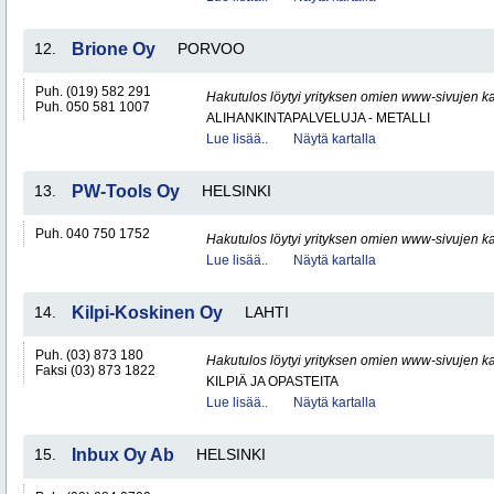
12.
Brione Oy
PORVOO
Puh. (019) 582 291
Hakutulos löytyi yrityksen omien www-sivujen ka
Puh. 050 581 1007
ALIHANKINTAPALVELUJA - METALLI
Lue lisää..
Näytä kartalla
13.
PW-Tools Oy
HELSINKI
Puh. 040 750 1752
Hakutulos löytyi yrityksen omien www-sivujen ka
Lue lisää..
Näytä kartalla
14.
Kilpi-Koskinen Oy
LAHTI
Puh. (03) 873 180
Hakutulos löytyi yrityksen omien www-sivujen ka
Faksi (03) 873 1822
KILPIÄ JA OPASTEITA
Lue lisää..
Näytä kartalla
15.
Inbux Oy Ab
HELSINKI