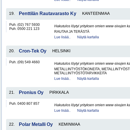
19.
Penttilän Rautavarasto Ky
KANTEENMAA
Puh. (02) 767 5930
Hakutulos löytyi yrityksen omien www-sivujen ka
Puh. 0500 221 123
RAUTAA JA TERÄSTÄ
Lue lisää..
Näytä kartalla
20.
Cron-Tek Oy
HELSINKI
Puh. (09) 549 4660
Hakutulos löytyi yrityksen omien www-sivujen ka
METALLINTYÖSTÖKONEITA, METALLINTYÖSTÖ
METALLINTYÖSTÖTARVIKKEITA
Lue lisää..
Näytä kartalla
21.
Pronius Oy
PIRKKALA
Puh. 0400 807 857
Hakutulos löytyi yrityksen omien www-sivujen ka
Lue lisää..
Näytä kartalla
22.
Polar Metalli Oy
KEMINMAA