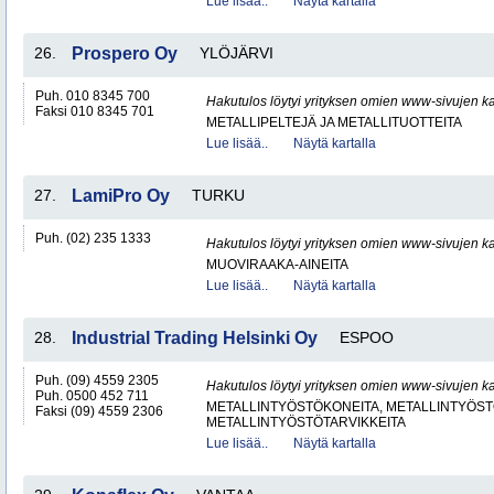
Lue lisää..
Näytä kartalla
26.
Prospero Oy
YLÖJÄRVI
Puh. 010 8345 700
Hakutulos löytyi yrityksen omien www-sivujen ka
Faksi 010 8345 701
METALLIPELTEJÄ JA METALLITUOTTEITA
Lue lisää..
Näytä kartalla
27.
LamiPro Oy
TURKU
Puh. (02) 235 1333
Hakutulos löytyi yrityksen omien www-sivujen ka
MUOVIRAAKA-AINEITA
Lue lisää..
Näytä kartalla
28.
Industrial Trading Helsinki Oy
ESPOO
Puh. (09) 4559 2305
Hakutulos löytyi yrityksen omien www-sivujen ka
Puh. 0500 452 711
METALLINTYÖSTÖKONEITA, METALLINTYÖSTÖ
Faksi (09) 4559 2306
METALLINTYÖSTÖTARVIKKEITA
Lue lisää..
Näytä kartalla