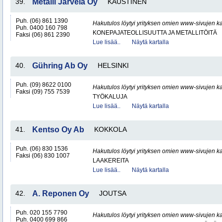
39.
Metalli Järvelä Oy
KAUSTINEN
Puh. (06) 861 1390
Hakutulos löytyi yrityksen omien www-sivujen ka
Puh. 0400 160 798
KONEPAJATEOLLISUUTTA JA METALLITÖITÄ
Faksi (06) 861 2390
Lue lisää..
Näytä kartalla
40.
Gühring Ab Oy
HELSINKI
Puh. (09) 8622 0100
Hakutulos löytyi yrityksen omien www-sivujen ka
Faksi (09) 755 7539
TYÖKALUJA
Lue lisää..
Näytä kartalla
41.
Kentso Oy Ab
KOKKOLA
Puh. (06) 830 1536
Hakutulos löytyi yrityksen omien www-sivujen ka
Faksi (06) 830 1007
LAAKEREITA
Lue lisää..
Näytä kartalla
42.
A. Reponen Oy
JOUTSA
Puh. 020 155 7790
Hakutulos löytyi yrityksen omien www-sivujen ka
Puh. 0400 699 866