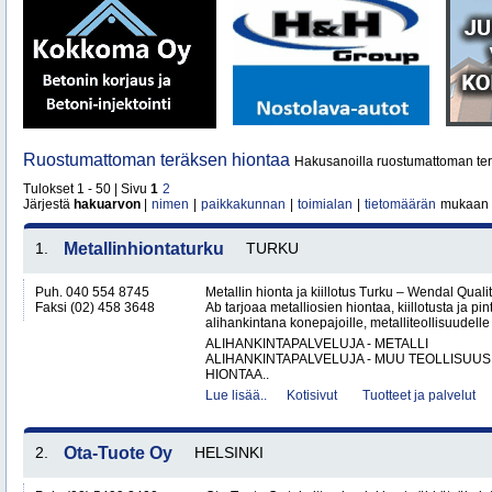
Ruostumattoman teräksen hiontaa
Hakusanoilla ruostumattoman ter
Tulokset 1 - 50 | Sivu
1
2
Järjestä
hakuarvon
|
nimen
|
paikkakunnan
|
toimialan
|
tietomäärän
mukaan
1.
Metallinhiontaturku
TURKU
Puh. 040 554 8745
Metallin hionta ja kiillotus Turku – Wendal Qua
Faksi (02) 458 3648
Ab tarjoaa metalliosien hiontaa, kiillotusta ja pin
alihankintana konepajoille, metalliteollisuudelle 
ALIHANKINTAPALVELUJA - METALLI
ALIHANKINTAPALVELUJA - MUU TEOLLISUUS
HIONTAA..
Lue lisää..
Kotisivut
Tuotteet ja palvelut
2.
Ota-Tuote Oy
HELSINKI