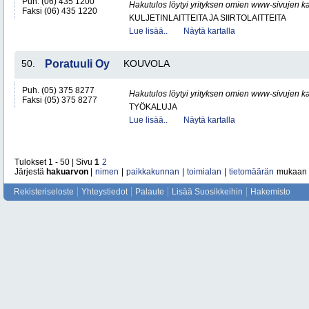
Puh. (06) 435 1200
Hakutulos löytyi yrityksen omien www-sivujen ka
Faksi (06) 435 1220
KULJETINLAITTEITA JA SIIRTOLAITTEITA
Lue lisää..
Näytä kartalla
50.
Poratuuli Oy
KOUVOLA
Puh. (05) 375 8277
Hakutulos löytyi yrityksen omien www-sivujen ka
Faksi (05) 375 8277
TYÖKALUJA
Lue lisää..
Näytä kartalla
Tulokset 1 - 50 | Sivu
1
2
Järjestä
hakuarvon
|
nimen
|
paikkakunnan
|
toimialan
|
tietomäärän
mukaan
Rekisteriseloste
Yhteystiedot
Palaute
Lisää Suosikkeihin
Hakemisto