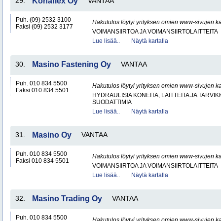
29.
Konaflex Oy
VANTAA
Puh. (09) 2532 3100
Hakutulos löytyi yrityksen omien www-sivujen ka
Faksi (09) 2532 3177
VOIMANSIIRTOA JA VOIMANSIIRTOLAITTEITA
Lue lisää..
Näytä kartalla
30.
Masino Fastening Oy
VANTAA
Puh. 010 834 5500
Hakutulos löytyi yrityksen omien www-sivujen ka
Faksi 010 834 5501
HYDRAULISIA KONEITA, LAITTEITA JA TARVIK
SUODATTIMIA
Lue lisää..
Näytä kartalla
31.
Masino Oy
VANTAA
Puh. 010 834 5500
Hakutulos löytyi yrityksen omien www-sivujen ka
Faksi 010 834 5501
VOIMANSIIRTOA JA VOIMANSIIRTOLAITTEITA
Lue lisää..
Näytä kartalla
32.
Masino Trading Oy
VANTAA
Puh. 010 834 5500
Hakutulos löytyi yrityksen omien www-sivujen ka