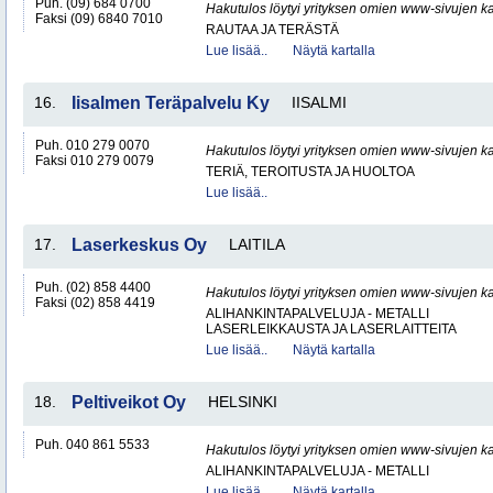
Puh. (09) 684 0700
Hakutulos löytyi yrityksen omien www-sivujen ka
Faksi (09) 6840 7010
RAUTAA JA TERÄSTÄ
Lue lisää..
Näytä kartalla
16.
Iisalmen Teräpalvelu Ky
IISALMI
Puh. 010 279 0070
Hakutulos löytyi yrityksen omien www-sivujen ka
Faksi 010 279 0079
TERIÄ, TEROITUSTA JA HUOLTOA
Lue lisää..
17.
Laserkeskus Oy
LAITILA
Puh. (02) 858 4400
Hakutulos löytyi yrityksen omien www-sivujen ka
Faksi (02) 858 4419
ALIHANKINTAPALVELUJA - METALLI
LASERLEIKKAUSTA JA LASERLAITTEITA
Lue lisää..
Näytä kartalla
18.
Peltiveikot Oy
HELSINKI
Puh. 040 861 5533
Hakutulos löytyi yrityksen omien www-sivujen ka
ALIHANKINTAPALVELUJA - METALLI
Lue lisää..
Näytä kartalla