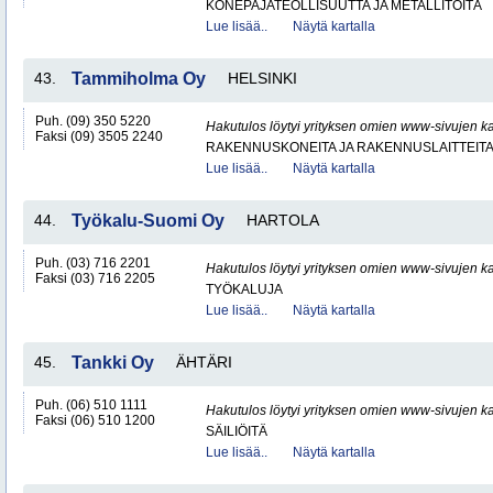
KONEPAJATEOLLISUUTTA JA METALLITÖITÄ
Lue lisää..
Näytä kartalla
43.
Tammiholma Oy
HELSINKI
Puh. (09) 350 5220
Hakutulos löytyi yrityksen omien www-sivujen ka
Faksi (09) 3505 2240
RAKENNUSKONEITA JA RAKENNUSLAITTEIT
Lue lisää..
Näytä kartalla
44.
Työkalu-Suomi Oy
HARTOLA
Puh. (03) 716 2201
Hakutulos löytyi yrityksen omien www-sivujen ka
Faksi (03) 716 2205
TYÖKALUJA
Lue lisää..
Näytä kartalla
45.
Tankki Oy
ÄHTÄRI
Puh. (06) 510 1111
Hakutulos löytyi yrityksen omien www-sivujen ka
Faksi (06) 510 1200
SÄILIÖITÄ
Lue lisää..
Näytä kartalla