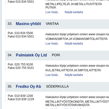
Faksi 010 834 5501
METALLIPELTEJÄ JA METALLITUOTTEITA
PUTKIA
Lue lisää..
Näytä kartalla
33.
Masino-yhtiöt
VANTAA
Puh. 010 834 5500
Hakutulos löytyi yrityksen omien www-sivujen ka
Faksi 010 834 5501
VOIMANSIIRTOA JA VOIMANSIIRTOLAITTEITA
Lue lisää..
Näytä kartalla
34.
Palmiatek Oy Ltd
PORI
Puh. 020 755 9100
Hakutulos löytyi yrityksen omien www-sivujen ka
Faksi 020 755 9101
KULJETINLAITTEITA JA SIIRTOLAITTEITA
Lue lisää..
Näytä kartalla
35.
Fredko Oy Ab
SÖDERKULLA
Puh. 010 839 1200
Hakutulos löytyi yrityksen omien www-sivujen ka
Faksi 010 839 1229
METALLINTYÖSTÖKONEITA, METALLINTYÖSTÖ
METALLINTYÖSTÖTARVIKKEITA