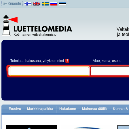
Kirjaudu
Valta
ja te
Kotimainen yrityshakemisto
Toimiala
, hakusana, yrityksen nimi
?
Alue
, kunta, osoite
Etusivu
Markkinapaikka
Hakukone
Mainosta täällä
Kunnat & 