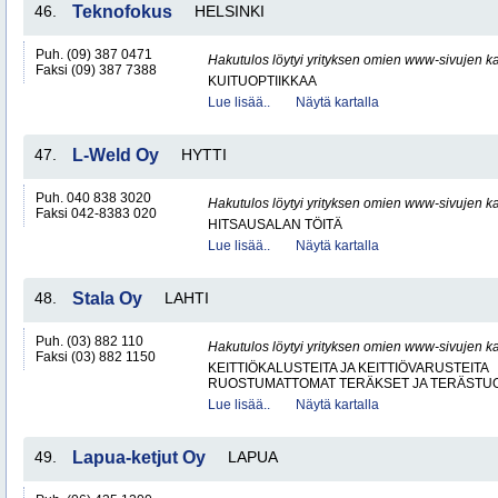
46.
Teknofokus
HELSINKI
Puh. (09) 387 0471
Hakutulos löytyi yrityksen omien www-sivujen ka
Faksi (09) 387 7388
KUITUOPTIIKKAA
Lue lisää..
Näytä kartalla
47.
L-Weld Oy
HYTTI
Puh. 040 838 3020
Hakutulos löytyi yrityksen omien www-sivujen ka
Faksi 042-8383 020
HITSAUSALAN TÖITÄ
Lue lisää..
Näytä kartalla
48.
Stala Oy
LAHTI
Puh. (03) 882 110
Hakutulos löytyi yrityksen omien www-sivujen ka
Faksi (03) 882 1150
KEITTIÖKALUSTEITA JA KEITTIÖVARUSTEITA
RUOSTUMATTOMAT TERÄKSET JA TERÄSTU
Lue lisää..
Näytä kartalla
49.
Lapua-ketjut Oy
LAPUA