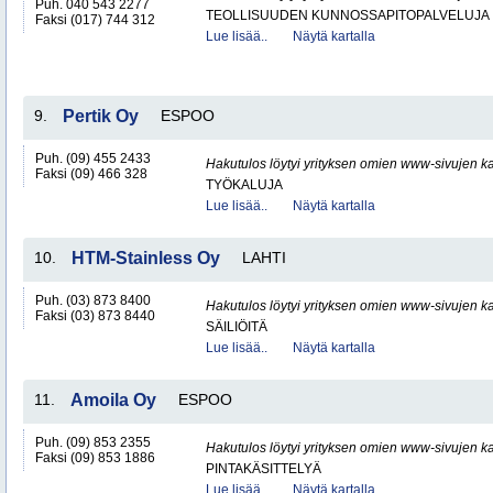
Puh. 040 543 2277
TEOLLISUUDEN KUNNOSSAPITOPALVELUJA
Faksi (017) 744 312
Lue lisää..
Näytä kartalla
9.
Pertik Oy
ESPOO
Puh. (09) 455 2433
Hakutulos löytyi yrityksen omien www-sivujen ka
Faksi (09) 466 328
TYÖKALUJA
Lue lisää..
Näytä kartalla
10.
HTM-Stainless Oy
LAHTI
Puh. (03) 873 8400
Hakutulos löytyi yrityksen omien www-sivujen ka
Faksi (03) 873 8440
SÄILIÖITÄ
Lue lisää..
Näytä kartalla
11.
Amoila Oy
ESPOO
Puh. (09) 853 2355
Hakutulos löytyi yrityksen omien www-sivujen ka
Faksi (09) 853 1886
PINTAKÄSITTELYÄ
Lue lisää..
Näytä kartalla