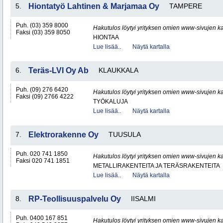
5.
Hiontatyö Lahtinen & Marjamaa Oy
TAMPERE
Puh. (03) 359 8000
Hakutulos löytyi yrityksen omien www-sivujen ka
Faksi (03) 359 8050
HIONTAA
Lue lisää..
Näytä kartalla
6.
Teräs-LVI Oy Ab
KLAUKKALA
Puh. (09) 276 6420
Hakutulos löytyi yrityksen omien www-sivujen ka
Faksi (09) 2766 4222
TYÖKALUJA
Lue lisää..
Näytä kartalla
7.
Elektrorakenne Oy
TUUSULA
Puh. 020 741 1850
Hakutulos löytyi yrityksen omien www-sivujen ka
Faksi 020 741 1851
METALLIRAKENTEITA JA TERÄSRAKENTEITA
Lue lisää..
Näytä kartalla
8.
RP-Teollisuuspalvelu Oy
IISALMI
Puh. 0400 167 851
Hakutulos löytyi yrityksen omien www-sivujen ka