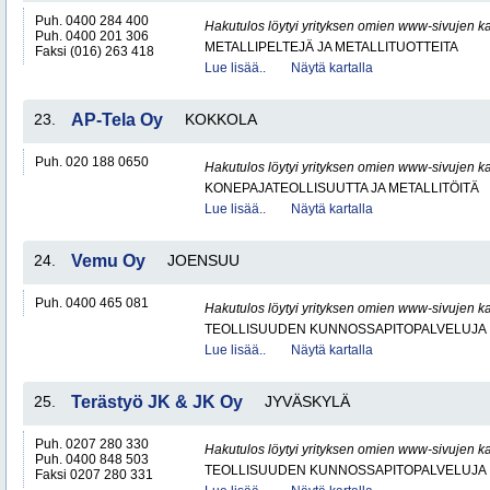
Puh. 0400 284 400
Hakutulos löytyi yrityksen omien www-sivujen ka
Puh. 0400 201 306
METALLIPELTEJÄ JA METALLITUOTTEITA
Faksi (016) 263 418
Lue lisää..
Näytä kartalla
23.
AP-Tela Oy
KOKKOLA
Puh. 020 188 0650
Hakutulos löytyi yrityksen omien www-sivujen ka
KONEPAJATEOLLISUUTTA JA METALLITÖITÄ
Lue lisää..
Näytä kartalla
24.
Vemu Oy
JOENSUU
Puh. 0400 465 081
Hakutulos löytyi yrityksen omien www-sivujen ka
TEOLLISUUDEN KUNNOSSAPITOPALVELUJA
Lue lisää..
Näytä kartalla
25.
Terästyö JK & JK Oy
JYVÄSKYLÄ
Puh. 0207 280 330
Hakutulos löytyi yrityksen omien www-sivujen ka
Puh. 0400 848 503
TEOLLISUUDEN KUNNOSSAPITOPALVELUJA
Faksi 0207 280 331