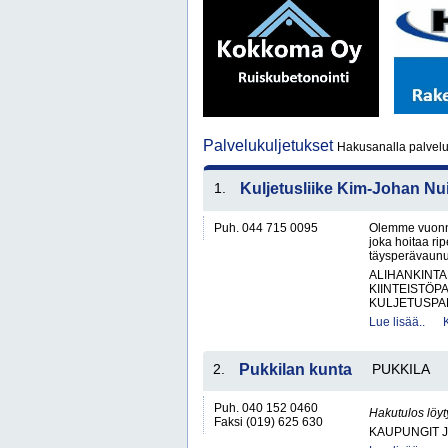
Palvelukuljetukset
Hakusanalla palveluk
1.
Kuljetusliike Kim-Johan Nu
Puh. 044 715 0095
Olemme vuonna 
joka hoitaa rip
täysperävaunul
ALIHANKINTA
KIINTEISTÖP
KULJETUSPAL
Lue lisää..
2.
Pukkilan kunta
PUKKILA
Puh. 040 152 0460
Hakutulos löyt
Faksi (019) 625 630
KAUPUNGIT 