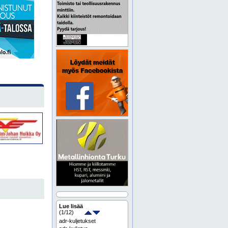
Lue lisää
(
1
/12)
adr-kuljetukset