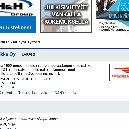
uljetukset löytyi
3
yritystä.
ikka Oy
JAKARI
1982 perustettu toisen polven porvoolainen kuljetusliike,
eitä kuljetuspalveluja niin paketti-, kuorma-, puoli- ja
lisilla autoilla. Lisäksi teemme myös kiin..
PALVELUJA - MUU TEOLLISUUS
ALVELUJA
VELUJA..
Kotisivut
Tuotteet ja palvelut
Näytä kartalla
yi yrityksen omien www-sivujen kautta
JA KUNNAT