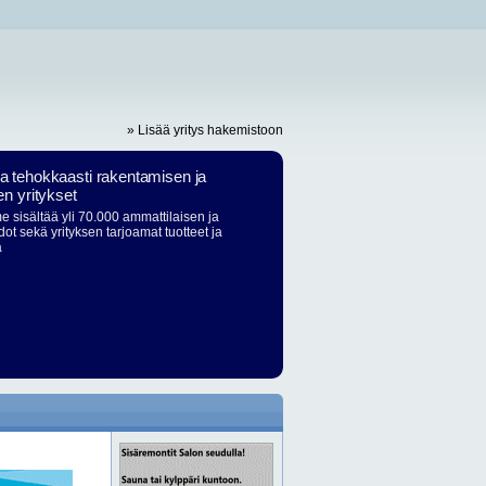
» Lisää yritys hakemistoon
ja tehokkaasti rakentamisen ja
en yritykset
 sisältää yli 70.000 ammattilaisen ja
dot sekä yrityksen tarjoamat tuotteet ja
ä