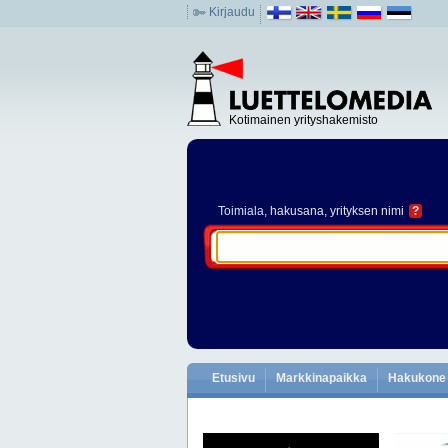
Kirjaudu
Kotimainen yrityshakemisto
Toimiala
, hakusana, yrityksen nimi
?
Etusivu
Markkinapaikka
Hakukone