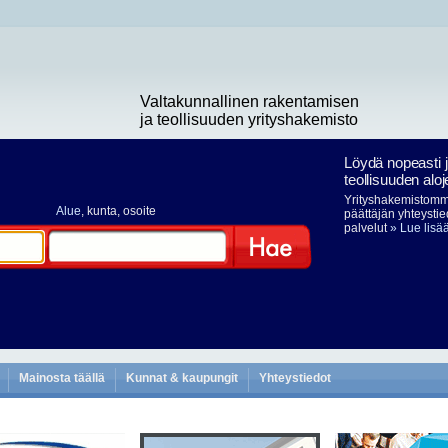
Valtakunnallinen rakentamisen
ja teollisuuden yrityshakemisto
Löydä nopeasti 
teollisuuden aloj
Yrityshakemistomme
Alue
, kunta, osoite
päättäjän yhteystie
palvelut
» Lue lisä
Hae
Mainosta täällä
Kunnat & kaupungit
Yhteystiedot