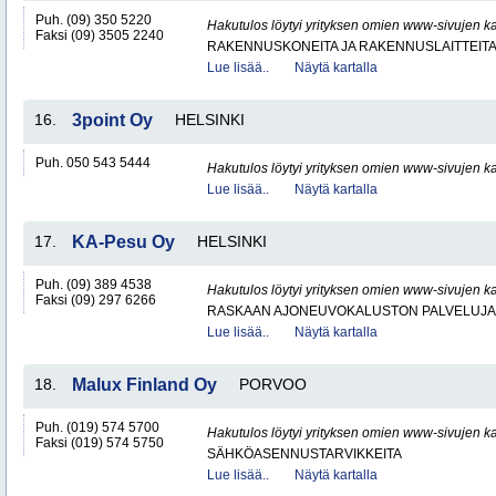
Puh. (09) 350 5220
Hakutulos löytyi yrityksen omien www-sivujen ka
Faksi (09) 3505 2240
RAKENNUSKONEITA JA RAKENNUSLAITTEIT
Lue lisää..
Näytä kartalla
16.
3point Oy
HELSINKI
Puh. 050 543 5444
Hakutulos löytyi yrityksen omien www-sivujen ka
Lue lisää..
Näytä kartalla
17.
KA-Pesu Oy
HELSINKI
Puh. (09) 389 4538
Hakutulos löytyi yrityksen omien www-sivujen ka
Faksi (09) 297 6266
RASKAAN AJONEUVOKALUSTON PALVELUJA
Lue lisää..
Näytä kartalla
18.
Malux Finland Oy
PORVOO
Puh. (019) 574 5700
Hakutulos löytyi yrityksen omien www-sivujen ka
Faksi (019) 574 5750
SÄHKÖASENNUSTARVIKKEITA
Lue lisää..
Näytä kartalla