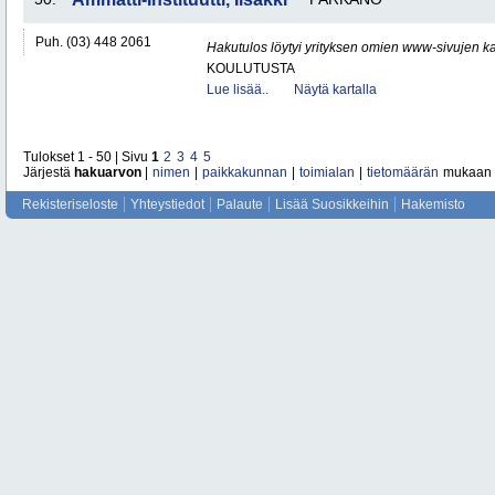
Puh. (03) 448 2061
Hakutulos löytyi yrityksen omien www-sivujen ka
KOULUTUSTA
Lue lisää..
Näytä kartalla
Tulokset 1 - 50 | Sivu
1
2
3
4
5
Järjestä
hakuarvon
|
nimen
|
paikkakunnan
|
toimialan
|
tietomäärän
mukaan
Rekisteriseloste
Yhteystiedot
Palaute
Lisää Suosikkeihin
Hakemisto