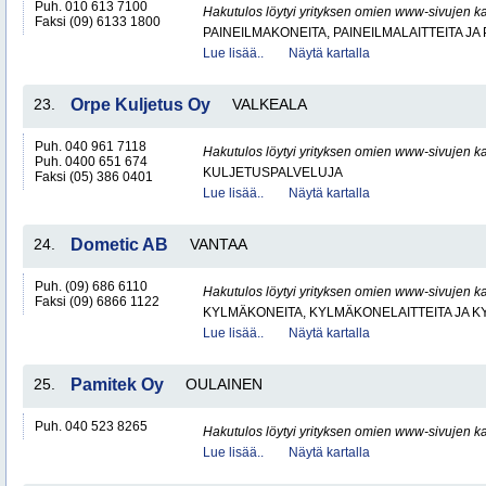
Puh. 010 613 7100
Hakutulos löytyi yrityksen omien www-sivujen ka
Faksi (09) 6133 1800
PAINEILMAKONEITA, PAINEILMALAITTEITA JA
Lue lisää..
Näytä kartalla
23.
Orpe Kuljetus Oy
VALKEALA
Puh. 040 961 7118
Hakutulos löytyi yrityksen omien www-sivujen ka
Puh. 0400 651 674
KULJETUSPALVELUJA
Faksi (05) 386 0401
Lue lisää..
Näytä kartalla
24.
Dometic AB
VANTAA
Puh. (09) 686 6110
Hakutulos löytyi yrityksen omien www-sivujen ka
Faksi (09) 6866 1122
KYLMÄKONEITA, KYLMÄKONELAITTEITA JA
Lue lisää..
Näytä kartalla
25.
Pamitek Oy
OULAINEN
Puh. 040 523 8265
Hakutulos löytyi yrityksen omien www-sivujen ka
Lue lisää..
Näytä kartalla