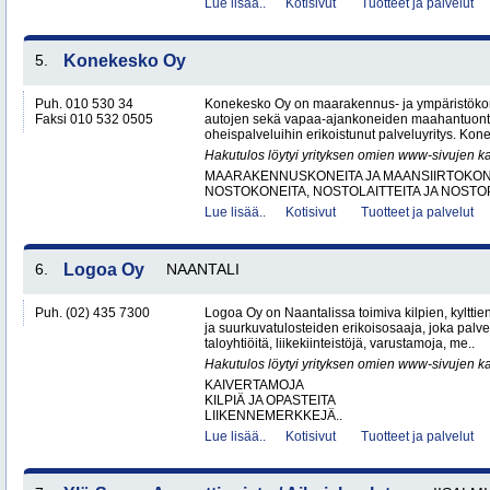
Lue lisää..
Kotisivut
Tuotteet ja palvelut
5.
Konekesko Oy
Puh. 010 530 34
Konekesko Oy on maarakennus- ja ympäristökone
Faksi 010 532 0505
autojen sekä vapaa-ajankoneiden maahantuontii
oheispalveluihin erikoistunut palveluyritys. Kon
Hakutulos löytyi yrityksen omien www-sivujen ka
MAARAKENNUSKONEITA JA MAANSIIRTOKONE
NOSTOKONEITA, NOSTOLAITTEITA JA NOST
Lue lisää..
Kotisivut
Tuotteet ja palvelut
6.
Logoa Oy
NAANTALI
Puh. (02) 435 7300
Logoa Oy on Naantalissa toimiva kilpien, kylttie
ja suurkuvatulosteiden erikoisosaaja, joka palvele
taloyhtiöitä, liikekiinteistöjä, varustamoja, me..
Hakutulos löytyi yrityksen omien www-sivujen ka
KAIVERTAMOJA
KILPIÄ JA OPASTEITA
LIIKENNEMERKKEJÄ..
Lue lisää..
Kotisivut
Tuotteet ja palvelut