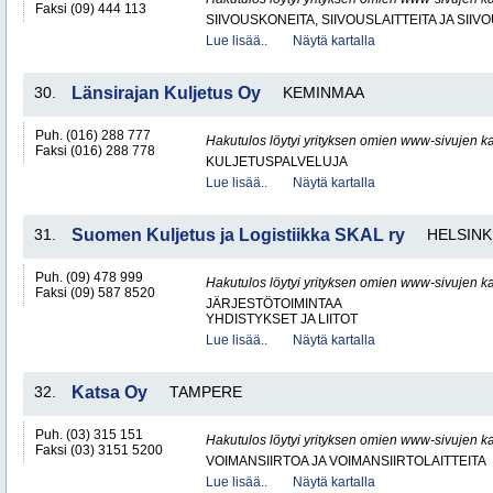
Faksi (09) 444 113
SIIVOUSKONEITA, SIIVOUSLAITTEITA JA SIIV
Lue lisää..
Näytä kartalla
30.
Länsirajan Kuljetus Oy
KEMINMAA
Puh. (016) 288 777
Hakutulos löytyi yrityksen omien www-sivujen ka
Faksi (016) 288 778
KULJETUSPALVELUJA
Lue lisää..
Näytä kartalla
31.
Suomen Kuljetus ja Logistiikka SKAL ry
HELSINK
Puh. (09) 478 999
Hakutulos löytyi yrityksen omien www-sivujen ka
Faksi (09) 587 8520
JÄRJESTÖTOIMINTAA
YHDISTYKSET JA LIITOT
Lue lisää..
Näytä kartalla
32.
Katsa Oy
TAMPERE
Puh. (03) 315 151
Hakutulos löytyi yrityksen omien www-sivujen ka
Faksi (03) 3151 5200
VOIMANSIIRTOA JA VOIMANSIIRTOLAITTEITA
Lue lisää..
Näytä kartalla