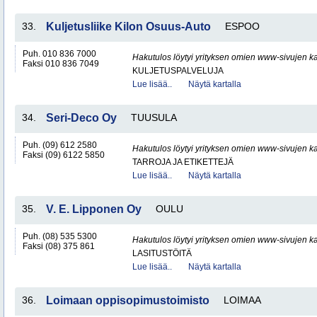
33.
Kuljetusliike Kilon Osuus-Auto
ESPOO
Puh. 010 836 7000
Hakutulos löytyi yrityksen omien www-sivujen ka
Faksi 010 836 7049
KULJETUSPALVELUJA
Lue lisää..
Näytä kartalla
34.
Seri-Deco Oy
TUUSULA
Puh. (09) 612 2580
Hakutulos löytyi yrityksen omien www-sivujen ka
Faksi (09) 6122 5850
TARROJA JA ETIKETTEJÄ
Lue lisää..
Näytä kartalla
35.
V. E. Lipponen Oy
OULU
Puh. (08) 535 5300
Hakutulos löytyi yrityksen omien www-sivujen ka
Faksi (08) 375 861
LASITUSTÖITÄ
Lue lisää..
Näytä kartalla
36.
Loimaan oppisopimustoimisto
LOIMAA