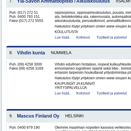
7.
Ylä-Savon Ammattiopisto / Aikuiskoulutus
IISALMI
Puh. (017) 272 51
oppisopimus, oppisopimuskoulutus, puuala, metall
Puh. 0400 793 151
ala, tietotekniikka-ala, rakennusala, automaatiote
Faksi (017) 272 5555
aikuiskoulutusta, perustutkinnot, ammattitutkinno
Hakutulos löytyi yrityksen omien www-sivujen ka
KOULUTUSTA
Lue lisää..
Kotisivut
Tuotteet ja palvelut
8.
Vihdin kunta
NUMMELA
Puh. (09) 4258 3000
Vihdin edullinen hintataso, nopeat kulkuyhteyd
Faksi (09) 4258 3169
erinomainen logistinen sijainti sekä liike-, toimist
erilaisiin tarpeisiin houkuttavat yritystoimintaa p
Hakutulos löytyi yrityksen omien www-sivujen ka
KAUPUNGIT JA KUNNAT
YRITYSPALVELUJA
Lue lisää..
Kotisivut
Tuotteet ja palvelut
9.
Mascus Finland Oy
HELSINKI
Puh. 0400 879 190
Olemme maailman nopeiten kasvava verkkosivu