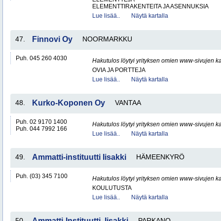
ELEMENTTIRAKENTEITA JA ASENNUKSIA
Lue lisää..
Näytä kartalla
47.
Finnovi Oy
NOORMARKKU
Puh. 045 260 4030
Hakutulos löytyi yrityksen omien www-sivujen ka
OVIA JA PORTTEJA
Lue lisää..
Näytä kartalla
48.
Kurko-Koponen Oy
VANTAA
Puh. 02 9170 1400
Hakutulos löytyi yrityksen omien www-sivujen ka
Puh. 044 7992 166
Lue lisää..
Näytä kartalla
49.
Ammatti-instituutti Iisakki
HÄMEENKYRÖ
Puh. (03) 345 7100
Hakutulos löytyi yrityksen omien www-sivujen ka
KOULUTUSTA
Lue lisää..
Näytä kartalla
50.
Ammatti-Instituutti, Iisakki
PARKANO