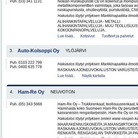
Puh. (03) 341 1131
Nokian Ruiskupuriste Oy on kokenut ja monipuo
metallikomponenttien valmistaja, joka tarjoaa as
ruiskupuristusta, ohutlevytöitä, puristustöitä, CNC
Hakutulos löytyi yrityksen Markkinapaikka-ilmoi
ALIHANKINTAPALVELUJA - METALLI
ALIHANKINTAPALVELUJA - MUU TEOLLISUUS
KOKOONPANOPALVELUJA..
Lue lisää..
Kotisivut
Tuotteet ja palvelut
3.
Auto-Kolsoppi Oy
YLÖJÄRVI
Puh. 0103 222 799
Hakutulos löytyi yrityksen Markkinapaikka-ilmoi
Puh. 0400 635 778
RASKAAN AJONEUVOKALUSTON VARUSTEITA 
Lue lisää..
Näytä kartalla
4.
Ham-Re Oy
NEUVOTON
Puh. (05) 343 5666
Ham-Re Oy – Trukkirenkaat, teollisuusrenkaat, k
Haminasta koko Suomeen Ham-Re Oy perustetti
kasvaneisiin rengastarpeisiin. Ham-Re Oy on 
Hakutulos löytyi yrityksen omien www-sivujen ka
MAARAKENNUSKONEITA JA MAANSIIRTOKONE
RASKAAN AJONEUVOKALUSTON VARUSTEITA 
RENKAITA, RENGASALAN TARVIKKEITA JA PA