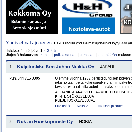
Yhdistelmät ajoneuvot
Hakusanoilla yhdistelmät ajoneuvot löytyi
220
yri
Tulokset 1 - 50 | Sivu
1
2
3
4
5
Järjestä
hakuarvon
|
nimen
|
paikkakunnan
|
toimialan
|
tietomäärän
mukaan
1.
Kuljetusliike Kim-Johan Nuikka Oy
JAKARI
Puh. 044 715 0095
Olemme vuonna 1982 perustettu toisen polven po
joka hoitaa ripeitä kuljetuspalveluja niin paketti-
täysperävaunullisilla autoilla. Lisäksi teemme my
ALIHANKINTAPALVELUJA - MUU TEOLLISUUS
KIINTEISTÖPALVELUJA
KULJETUSPALVELUJA..
Lue lisää..
Kotisivut
Tuotteet ja palvelut
2.
Nokian Ruiskupuriste Oy
NOKIA