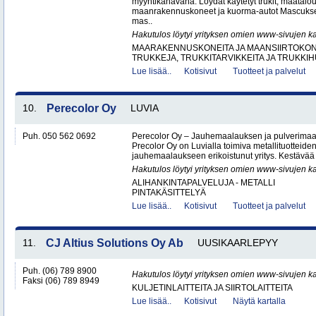
myyntikanavana. Löydät käytetyt trukit, maatal
maanrakennuskoneet ja kuorma-autot Mascuks
mas..
Hakutulos löytyi yrityksen omien www-sivujen ka
MAARAKENNUSKONEITA JA MAANSIIRTOKONE
TRUKKEJA, TRUKKITARVIKKEITA JA TRUKKI
Lue lisää..
Kotisivut
Tuotteet ja palvelut
10.
Perecolor Oy
LUVIA
Puh. 050 562 0692
Perecolor Oy – Jauhemaalauksen ja pulverimaal
Precolor Oy on Luvialla toimiva metallituotteiden
jauhemaalaukseen erikoistunut yritys. Kestävää 
Hakutulos löytyi yrityksen omien www-sivujen ka
ALIHANKINTAPALVELUJA - METALLI
PINTAKÄSITTELYÄ
Lue lisää..
Kotisivut
Tuotteet ja palvelut
11.
CJ Altius Solutions Oy Ab
UUSIKAARLEPYY
Puh. (06) 789 8900
Hakutulos löytyi yrityksen omien www-sivujen ka
Faksi (06) 789 8949
KULJETINLAITTEITA JA SIIRTOLAITTEITA
Lue lisää..
Kotisivut
Näytä kartalla