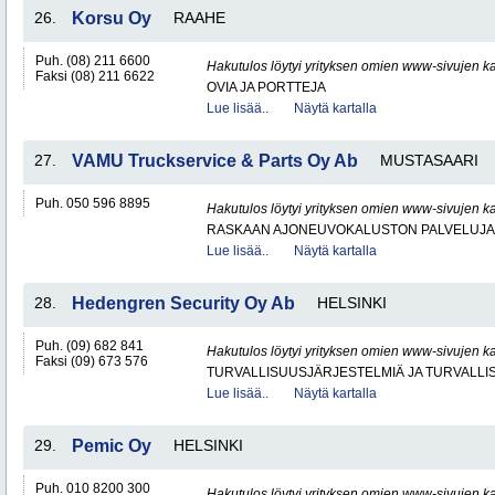
26.
Korsu Oy
RAAHE
Puh. (08) 211 6600
Hakutulos löytyi yrityksen omien www-sivujen ka
Faksi (08) 211 6622
OVIA JA PORTTEJA
Lue lisää..
Näytä kartalla
27.
VAMU Truckservice & Parts Oy Ab
MUSTASAARI
Puh. 050 596 8895
Hakutulos löytyi yrityksen omien www-sivujen ka
RASKAAN AJONEUVOKALUSTON PALVELUJA
Lue lisää..
Näytä kartalla
28.
Hedengren Security Oy Ab
HELSINKI
Puh. (09) 682 841
Hakutulos löytyi yrityksen omien www-sivujen ka
Faksi (09) 673 576
TURVALLISUUSJÄRJESTELMIÄ JA TURVALL
Lue lisää..
Näytä kartalla
29.
Pemic Oy
HELSINKI
Puh. 010 8200 300
Hakutulos löytyi yrityksen omien www-sivujen ka