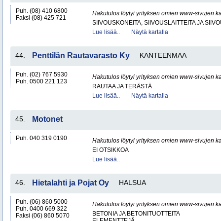
Puh. (08) 410 6800
Hakutulos löytyi yrityksen omien www-sivujen ka
Faksi (08) 425 721
SIIVOUSKONEITA, SIIVOUSLAITTEITA JA SIIV
Lue lisää..
Näytä kartalla
44.
Penttilän Rautavarasto Ky
KANTEENMAA
Puh. (02) 767 5930
Hakutulos löytyi yrityksen omien www-sivujen ka
Puh. 0500 221 123
RAUTAA JA TERÄSTÄ
Lue lisää..
Näytä kartalla
45.
Motonet
Puh. 040 319 0190
Hakutulos löytyi yrityksen omien www-sivujen ka
EI OTSIKKOA
Lue lisää..
46.
Hietalahti ja Pojat Oy
HALSUA
Puh. (06) 860 5000
Hakutulos löytyi yrityksen omien www-sivujen ka
Puh. 0400 669 322
BETONIA JA BETONITUOTTEITA
Faksi (06) 860 5070
ELEMENTTEJÄ