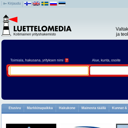
Kirjaudu
Valta
ja te
Kotimainen yrityshakemisto
Toimiala
, hakusana, yrityksen nimi
?
Alue
, kunta, osoite
Etusivu
Markkinapaikka
Hakukone
Mainosta täällä
Kunnat & 