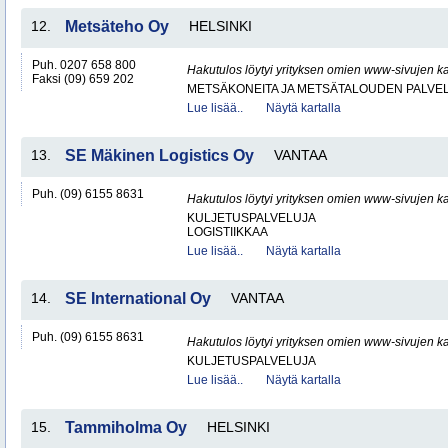
12.
Metsäteho Oy
HELSINKI
Puh. 0207 658 800
Hakutulos löytyi yrityksen omien www-sivujen ka
Faksi (09) 659 202
METSÄKONEITA JA METSÄTALOUDEN PALVE
Lue lisää..
Näytä kartalla
13.
SE Mäkinen Logistics Oy
VANTAA
Puh. (09) 6155 8631
Hakutulos löytyi yrityksen omien www-sivujen ka
KULJETUSPALVELUJA
LOGISTIIKKAA
Lue lisää..
Näytä kartalla
14.
SE International Oy
VANTAA
Puh. (09) 6155 8631
Hakutulos löytyi yrityksen omien www-sivujen ka
KULJETUSPALVELUJA
Lue lisää..
Näytä kartalla
15.
Tammiholma Oy
HELSINKI