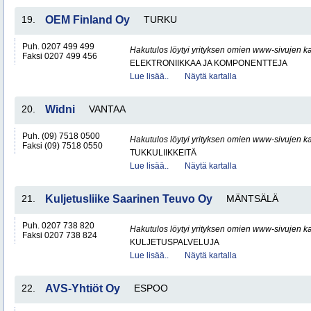
19.
OEM Finland Oy
TURKU
Puh. 0207 499 499
Hakutulos löytyi yrityksen omien www-sivujen ka
Faksi 0207 499 456
ELEKTRONIIKKAA JA KOMPONENTTEJA
Lue lisää..
Näytä kartalla
20.
Widni
VANTAA
Puh. (09) 7518 0500
Hakutulos löytyi yrityksen omien www-sivujen ka
Faksi (09) 7518 0550
TUKKULIIKKEITÄ
Lue lisää..
Näytä kartalla
21.
Kuljetusliike Saarinen Teuvo Oy
MÄNTSÄLÄ
Puh. 0207 738 820
Hakutulos löytyi yrityksen omien www-sivujen ka
Faksi 0207 738 824
KULJETUSPALVELUJA
Lue lisää..
Näytä kartalla
22.
AVS-Yhtiöt Oy
ESPOO