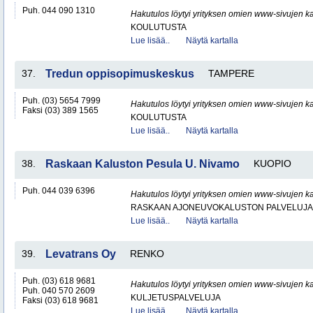
Puh. 044 090 1310
Hakutulos löytyi yrityksen omien www-sivujen ka
KOULUTUSTA
Lue lisää..
Näytä kartalla
37.
Tredun oppisopimuskeskus
TAMPERE
Puh. (03) 5654 7999
Hakutulos löytyi yrityksen omien www-sivujen ka
Faksi (03) 389 1565
KOULUTUSTA
Lue lisää..
Näytä kartalla
38.
Raskaan Kaluston Pesula U. Nivamo
KUOPIO
Puh. 044 039 6396
Hakutulos löytyi yrityksen omien www-sivujen ka
RASKAAN AJONEUVOKALUSTON PALVELUJA
Lue lisää..
Näytä kartalla
39.
Levatrans Oy
RENKO
Puh. (03) 618 9681
Hakutulos löytyi yrityksen omien www-sivujen ka
Puh. 040 570 2609
KULJETUSPALVELUJA
Faksi (03) 618 9681
Lue lisää..
Näytä kartalla