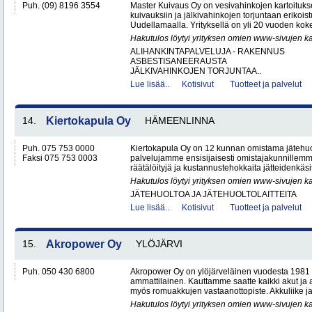
Puh. (09) 8196 3554
Master Kuivaus Oy on vesivahinkojen kartoituks
kuivauksiin ja jälkivahinkojen torjuntaan erikoist
Uudellamaalla. Yrityksellä on yli 20 vuoden koke
Hakutulos löytyi yrityksen omien www-sivujen ka
ALIHANKINTAPALVELUJA - RAKENNUS
ASBESTISANEERAUSTA
JÄLKIVAHINKOJEN TORJUNTAA..
Lue lisää..
Kotisivut
Tuotteet ja palvelut
14.
Kiertokapula Oy
HÄMEENLINNA
Puh. 075 753 0000
Kiertokapula Oy on 12 kunnan omistama jätehuo
Faksi 075 753 0003
palvelujamme ensisijaisesti omistajakunnillemm
räätälöityjä ja kustannustehokkaita jätteidenkäsit
Hakutulos löytyi yrityksen omien www-sivujen ka
JÄTEHUOLTOA JA JÄTEHUOLTOLAITTEITA
Lue lisää..
Kotisivut
Tuotteet ja palvelut
15.
Akropower Oy
YLÖJÄRVI
Puh. 050 430 6800
Akropower Oy on ylöjärveläinen vuodesta 1981 
ammattilainen. Kauttamme saatte kaikki akut ja a
myös romuakkujen vastaanottopiste. Akkuliike ja 
Hakutulos löytyi yrityksen omien www-sivujen ka