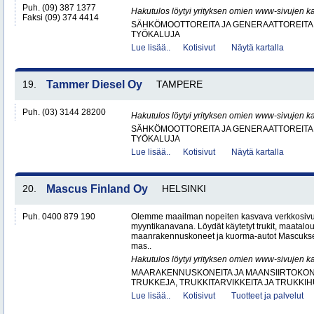
Puh. (09) 387 1377
Hakutulos löytyi yrityksen omien www-sivujen ka
Faksi (09) 374 4414
SÄHKÖMOOTTOREITA JA GENERAATTOREITA
TYÖKALUJA
Lue lisää..
Kotisivut
Näytä kartalla
19.
Tammer Diesel Oy
TAMPERE
Puh. (03) 3144 28200
Hakutulos löytyi yrityksen omien www-sivujen ka
SÄHKÖMOOTTOREITA JA GENERAATTOREITA
TYÖKALUJA
Lue lisää..
Kotisivut
Näytä kartalla
20.
Mascus Finland Oy
HELSINKI
Puh. 0400 879 190
Olemme maailman nopeiten kasvava verkkosivu
myyntikanavana. Löydät käytetyt trukit, maatal
maanrakennuskoneet ja kuorma-autot Mascuks
mas..
Hakutulos löytyi yrityksen omien www-sivujen ka
MAARAKENNUSKONEITA JA MAANSIIRTOKONE
TRUKKEJA, TRUKKITARVIKKEITA JA TRUKKI
Lue lisää..
Kotisivut
Tuotteet ja palvelut