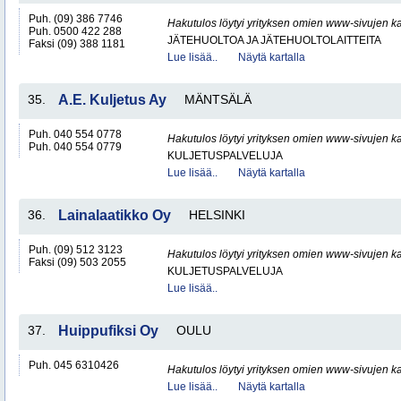
Puh. (09) 386 7746
Hakutulos löytyi yrityksen omien www-sivujen ka
Puh. 0500 422 288
JÄTEHUOLTOA JA JÄTEHUOLTOLAITTEITA
Faksi (09) 388 1181
Lue lisää..
Näytä kartalla
35.
A.E. Kuljetus Ay
MÄNTSÄLÄ
Puh. 040 554 0778
Hakutulos löytyi yrityksen omien www-sivujen ka
Puh. 040 554 0779
KULJETUSPALVELUJA
Lue lisää..
Näytä kartalla
36.
Lainalaatikko Oy
HELSINKI
Puh. (09) 512 3123
Hakutulos löytyi yrityksen omien www-sivujen ka
Faksi (09) 503 2055
KULJETUSPALVELUJA
Lue lisää..
37.
Huippufiksi Oy
OULU
Puh. 045 6310426
Hakutulos löytyi yrityksen omien www-sivujen ka
Lue lisää..
Näytä kartalla