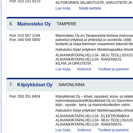
Puh. 010 231 0370
AUTOKORIEN VALMISTUSTA, VARUSTEITA JA 
Lue lisää..
Näytä kartalla
6.
Mainosteko Oy
TAMPERE
Puh. 010 567 1199
Mainosteko Oy on Tampereella toimiva mainosal
Puh. 040 540 5850
palvellut yrityksiä ja yhteisöjä jo vuodesta 198
tuotanto ja laaja tekninen osaaminen tekevät Ma
Hakutulos löytyi yrityksen Markkinapaikka-ilmoi
ALIHANKINTAPALVELUJA - MUU TEOLLISUUS
ALIHANKINTAPALVELUJA - RAKENNUS
KILPIÄ JA OPASTEITA..
Lue lisää..
Kotisivut
Tuotteet ja palvelut
7.
Kilpiykköset Oy
SAVONLINNA
Puh. 050 351 8404
Kilpiykköset Oy – kilvet, opasteet, kone- ja laiteki
mainosteippauksetKilpiykköset Oy on Savonlinn
kilpi-, opaste-, tarra- ja mainostuotteiden valmi..
Hakutulos löytyi yrityksen Markkinapaikka-ilmoi
ALIHANKINTAPALVELUJA - ELEKTRONIIKKA
ALIHANKINTAPALVELUJA - MUU TEOLLISUUS
ALIHANKINTAPALVELUJA - RAKENNUS..
Lue lisää..
Kotisivut
Tuotteet ja palvelut