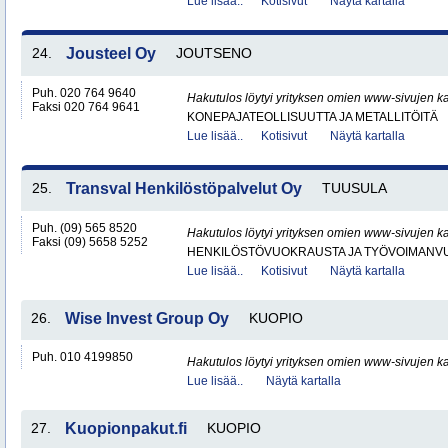
Lue lisää..
Kotisivut
Näytä kartalla
24.
Jousteel Oy
JOUTSENO
Puh. 020 764 9640
Hakutulos löytyi yrityksen omien www-sivujen ka
Faksi 020 764 9641
KONEPAJATEOLLISUUTTA JA METALLITÖITÄ
Lue lisää..
Kotisivut
Näytä kartalla
25.
Transval Henkilöstöpalvelut Oy
TUUSULA
Puh. (09) 565 8520
Hakutulos löytyi yrityksen omien www-sivujen ka
Faksi (09) 5658 5252
HENKILÖSTÖVUOKRAUSTA JA TYÖVOIMANV
Lue lisää..
Kotisivut
Näytä kartalla
26.
Wise Invest Group Oy
KUOPIO
Puh. 010 4199850
Hakutulos löytyi yrityksen omien www-sivujen ka
Lue lisää..
Näytä kartalla
27.
Kuopionpakut.fi
KUOPIO