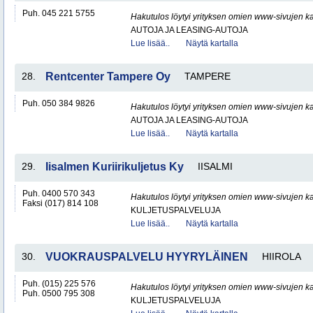
Puh. 045 221 5755
Hakutulos löytyi yrityksen omien www-sivujen ka
AUTOJA JA LEASING-AUTOJA
Lue lisää..
Näytä kartalla
28.
Rentcenter Tampere Oy
TAMPERE
Puh. 050 384 9826
Hakutulos löytyi yrityksen omien www-sivujen ka
AUTOJA JA LEASING-AUTOJA
Lue lisää..
Näytä kartalla
29.
Iisalmen Kuriirikuljetus Ky
IISALMI
Puh. 0400 570 343
Hakutulos löytyi yrityksen omien www-sivujen ka
Faksi (017) 814 108
KULJETUSPALVELUJA
Lue lisää..
Näytä kartalla
30.
VUOKRAUSPALVELU HYYRYLÄINEN
HIIROLA
Puh. (015) 225 576
Hakutulos löytyi yrityksen omien www-sivujen ka
Puh. 0500 795 308
KULJETUSPALVELUJA