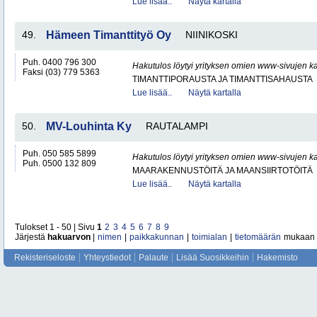
Lue lisää..
Näytä kartalla
49.
Hämeen Timanttityö Oy
NIINIKOSKI
Puh. 0400 796 300
Hakutulos löytyi yrityksen omien www-sivujen ka
Faksi (03) 779 5363
TIMANTTIPORAUSTA JA TIMANTTISAHAUSTA
Lue lisää..
Näytä kartalla
50.
MV-Louhinta Ky
RAUTALAMPI
Puh. 050 585 5899
Hakutulos löytyi yrityksen omien www-sivujen ka
Puh. 0500 132 809
MAARAKENNUSTÖITÄ JA MAANSIIRTOTÖITÄ
Lue lisää..
Näytä kartalla
Tulokset 1 - 50 | Sivu
1
2
3
4
5
6
7
8
9
Järjestä
hakuarvon
|
nimen
|
paikkakunnan
|
toimialan
|
tietomäärän
mukaan
Rekisteriseloste
Yhteystiedot
Palaute
Lisää Suosikkeihin
Hakemisto