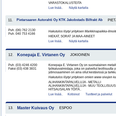
VARASTOKALUSTEITA
Lue lisää..
Näytä kartalla
11.
Pietarsaaren Autorahti Oy KTK Jakobstads Bilfrakt Ab
PIE
Puh. (06) 762 2130
Hakutulos löytyi yrityksen Markkinapaikka-ilmoi
Puh. 040 753 4166
HIEKAT, SORAT JA MAA-AINEET
Lue lisää..
Näytä kartalla
12.
Konepaja E. Virtanen Oy
JOKIOINEN
Puh. (03) 4246 4200
Konepaja E. Virtanen Oy on suomalainen metalli
Faksi (03) 438 3831
työkaluvalmistaja, joka on palvellut teollisuutta 
ydinosaaminen on aina ollut kestävissä ja tarkkuu
Hakutulos löytyi yrityksen omien www-sivujen ka
ALIHANKINTAPALVELUJA - METALLI
ALIHANKINTAPALVELUJA - MUU TEOLLISUUS
HITSAUSALAN TÖITÄ..
Lue lisää..
Kotisivut
Tuotteet ja palvelut
13.
Master Kuivaus Oy
ESPOO