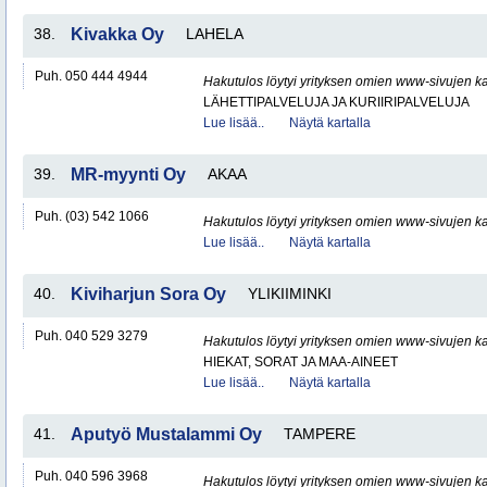
38.
Kivakka Oy
LAHELA
Puh. 050 444 4944
Hakutulos löytyi yrityksen omien www-sivujen ka
LÄHETTIPALVELUJA JA KURIIRIPALVELUJA
Lue lisää..
Näytä kartalla
39.
MR-myynti Oy
AKAA
Puh. (03) 542 1066
Hakutulos löytyi yrityksen omien www-sivujen ka
Lue lisää..
Näytä kartalla
40.
Kiviharjun Sora Oy
YLIKIIMINKI
Puh. 040 529 3279
Hakutulos löytyi yrityksen omien www-sivujen ka
HIEKAT, SORAT JA MAA-AINEET
Lue lisää..
Näytä kartalla
41.
Aputyö Mustalammi Oy
TAMPERE
Puh. 040 596 3968
Hakutulos löytyi yrityksen omien www-sivujen ka