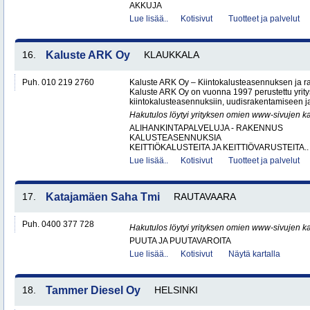
AKKUJA
Lue lisää..
Kotisivut
Tuotteet ja palvelut
16.
Kaluste ARK Oy
KLAUKKALA
Puh. 010 219 2760
Kaluste ARK Oy – Kiintokalusteasennuksen ja r
Kaluste ARK Oy on vuonna 1997 perustettu yritys
kiintokalusteasennuksiin, uudisrakentamiseen ja
Hakutulos löytyi yrityksen omien www-sivujen ka
ALIHANKINTAPALVELUJA - RAKENNUS
KALUSTEASENNUKSIA
KEITTIÖKALUSTEITA JA KEITTIÖVARUSTEITA..
Lue lisää..
Kotisivut
Tuotteet ja palvelut
17.
Katajamäen Saha Tmi
RAUTAVAARA
Puh. 0400 377 728
Hakutulos löytyi yrityksen omien www-sivujen ka
PUUTA JA PUUTAVAROITA
Lue lisää..
Kotisivut
Näytä kartalla
18.
Tammer Diesel Oy
HELSINKI