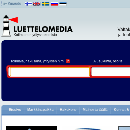
Kirjaudu
Valta
ja te
Kotimainen yrityshakemisto
Toimiala
, hakusana, yrityksen nimi
?
Alue
, kunta, osoite
Etusivu
Markkinapaikka
Hakukone
Mainosta täällä
Kunnat & 