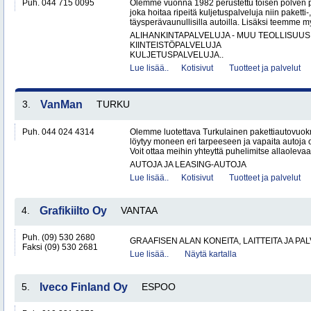
Puh. 044 715 0095
Olemme vuonna 1982 perustettu toisen polven po
joka hoitaa ripeitä kuljetuspalveluja niin paketti-
täysperävaunullisilla autoilla. Lisäksi teemme my
ALIHANKINTAPALVELUJA - MUU TEOLLISUUS
KIINTEISTÖPALVELUJA
KULJETUSPALVELUJA..
Lue lisää..
Kotisivut
Tuotteet ja palvelut
3.
VanMan
TURKU
Puh. 044 024 4314
Olemme luotettava Turkulainen pakettiautovuok
löytyy moneen eri tarpeeseen ja vapaita autoja 
Voit ottaa meihin yhteyttä puhelimitse allaoleva
AUTOJA JA LEASING-AUTOJA
Lue lisää..
Kotisivut
Tuotteet ja palvelut
4.
Grafikiilto Oy
VANTAA
Puh. (09) 530 2680
GRAAFISEN ALAN KONEITA, LAITTEITA JA PA
Faksi (09) 530 2681
Lue lisää..
Näytä kartalla
5.
Iveco Finland Oy
ESPOO