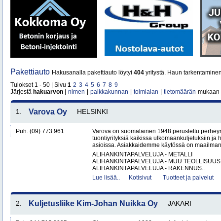
Pakettiauto
Hakusanalla pakettiauto löytyi
404
yritystä. Haun tarkentaminen
Tulokset 1 - 50 | Sivu
1
2
3
4
5
6
7
8
9
Järjestä
hakuarvon
|
nimen
|
paikkakunnan
|
toimialan
|
tietomäärän
mukaan
1.
Varova Oy
HELSINKI
Puh. (09) 773 961
Varova on suomalainen 1948 perustettu perheyrit
tuontiyrityksiä kaikissa ulkomaankuljetuksiin ja h
asioissa. Asiakkaidemme käytössä on maailmanl
ALIHANKINTAPALVELUJA - METALLI
ALIHANKINTAPALVELUJA - MUU TEOLLISUUS
ALIHANKINTAPALVELUJA - RAKENNUS..
Lue lisää..
Kotisivut
Tuotteet ja palvelut
2.
Kuljetusliike Kim-Johan Nuikka Oy
JAKARI