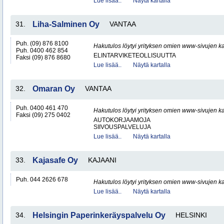
Lue lisää..
Näytä kartalla
31.
Liha-Salminen Oy
VANTAA
Puh. (09) 876 8100
Hakutulos löytyi yrityksen omien www-sivujen ka
Puh. 0400 462 854
ELINTARVIKETEOLLISUUTTA
Faksi (09) 876 8680
Lue lisää..
Näytä kartalla
32.
Omaran Oy
VANTAA
Puh. 0400 461 470
Hakutulos löytyi yrityksen omien www-sivujen ka
Faksi (09) 275 0402
AUTOKORJAAMOJA
SIIVOUSPALVELUJA
Lue lisää..
Näytä kartalla
33.
Kajasafe Oy
KAJAANI
Puh. 044 2626 678
Hakutulos löytyi yrityksen omien www-sivujen ka
Lue lisää..
Näytä kartalla
34.
Helsingin Paperinkeräyspalvelu Oy
HELSINKI