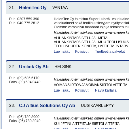
21.
HelenTec Oy
VANTAA
Puh. 0207 559 390
HelenTec Oy toimittaa Super Lube® -voiteluaine
Puh. 040 775 2812
voiteluaineet sekä teollisuuslevyjarrut yritysas
Olemme varastoiva maahantuoja ja tekninen toimi
Hakutulos löytyi yrityksen omien www-sivujen ka
ALIHANKINTAPALVELUJA - METALLI
ALIHANKINTAPALVELUJA - MUU TEOLLISUUS
TEOLLISUUDEN KONEITA, LAITTEITA JA TARVI
Lue lisää..
Kotisivut
Tuotteet ja palvelut
22.
Unilink Oy Ab
HELSINKI
Puh. (09) 686 6170
Hakutulos löytyi yrityksen omien www-sivujen ka
Faksi (09) 694 0449
VOIMANSIIRTOA JA VOIMANSIIRTOLAITTEITA
Lue lisää..
Kotisivut
Näytä kartalla
23.
CJ Altius Solutions Oy Ab
UUSIKAARLEPYY
Puh. (06) 789 8900
Hakutulos löytyi yrityksen omien www-sivujen ka
Faksi (06) 789 8949
KULJETINLAITTEITA JA SIIRTOLAITTEITA