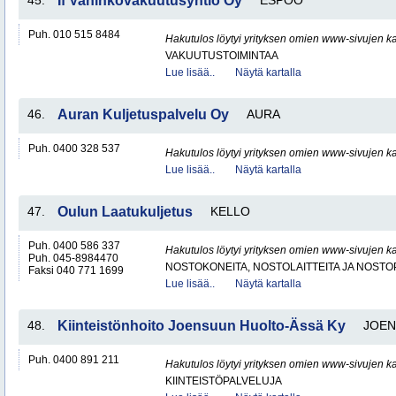
45.
If Vahinkovakuutusyhtiö Oy
ESPOO
Puh. 010 515 8484
Hakutulos löytyi yrityksen omien www-sivujen ka
VAKUUTUSTOIMINTAA
Lue lisää..
Näytä kartalla
46.
Auran Kuljetuspalvelu Oy
AURA
Puh. 0400 328 537
Hakutulos löytyi yrityksen omien www-sivujen ka
Lue lisää..
Näytä kartalla
47.
Oulun Laatukuljetus
KELLO
Puh. 0400 586 337
Hakutulos löytyi yrityksen omien www-sivujen ka
Puh. 045-8984470
NOSTOKONEITA, NOSTOLAITTEITA JA NOST
Faksi 040 771 1699
Lue lisää..
Näytä kartalla
48.
Kiinteistönhoito Joensuun Huolto-Ässä Ky
JOE
Puh. 0400 891 211
Hakutulos löytyi yrityksen omien www-sivujen ka
KIINTEISTÖPALVELUJA