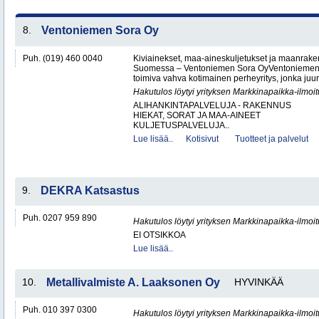
8.
Ventoniemen Sora Oy
Puh. (019) 460 0040
Kiviainekset, maa-aineskuljetukset ja maanrake
Suomessa – Ventoniemen Sora OyVentoniemen 
toimiva vahva kotimainen perheyritys, jonka juure
Hakutulos löytyi yrityksen Markkinapaikka-ilmoi
ALIHANKINTAPALVELUJA - RAKENNUS
HIEKAT, SORAT JA MAA-AINEET
KULJETUSPALVELUJA..
Lue lisää..
Kotisivut
Tuotteet ja palvelut
9.
DEKRA Katsastus
Puh. 0207 959 890
Hakutulos löytyi yrityksen Markkinapaikka-ilmoi
EI OTSIKKOA
Lue lisää..
10.
Metallivalmiste A. Laaksonen Oy
HYVINKÄÄ
Puh. 010 397 0300
Hakutulos löytyi yrityksen Markkinapaikka-ilmoi