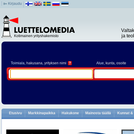
Kirjaudu
Valta
ja te
Kotimainen yrityshakemisto
Toimiala
, hakusana, yrityksen nimi
?
Alue
, kunta, osoite
Etusivu
Markkinapaikka
Hakukone
Mainosta täällä
Kunnat & 