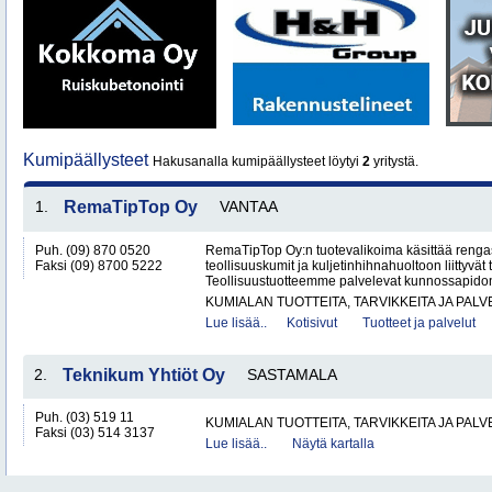
Kumipäällysteet
Hakusanalla kumipäällysteet löytyi
2
yritystä.
1.
RemaTipTop Oy
VANTAA
Puh. (09) 870 0520
RemaTipTop Oy:n tuotevalikoima käsittää rengas
Faksi (09) 8700 5222
teollisuuskumit ja kuljetinhihnahuoltoon liittyvät t
Teollisuustuotteemme palvelevat kunnossapidon 
KUMIALAN TUOTTEITA, TARVIKKEITA JA PAL
Lue lisää..
Kotisivut
Tuotteet ja palvelut
2.
Teknikum Yhtiöt Oy
SASTAMALA
Puh. (03) 519 11
KUMIALAN TUOTTEITA, TARVIKKEITA JA PAL
Faksi (03) 514 3137
Lue lisää..
Näytä kartalla