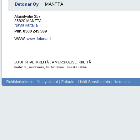
Detonar Oy
MÄNTTÄ
Alaniityntie 357
35820 MÄNTTÄ
Näytä kartalla
Puh. 0500 245 589
WWW:
www.detonar.fi
LOUHINTALIIKKEITÄ JA MURSKAUSLIIKKEITÄ
,
,
,
louhinta
murskaus
louhintaliike
murskausliike
Rekisteriseloste
Yhteystiedot
Palaute
Lisää Suosikkeihin
Hakemisto