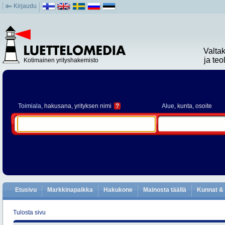
Kirjaudu
Valta
ja te
Kotimainen yrityshakemisto
Toimiala
, hakusana, yrityksen nimi
?
Alue
, kunta, osoite
Etusivu
Markkinapaikka
Hakukone
Mainosta täällä
Kunnat & 
Tulosta sivu