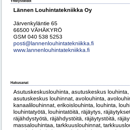
Yhteystiedot
Lännen Louhintatekniikka Oy
Järvenkyläntie 65
66500 VÄHÄKYRÖ
GSM 040 538 5253
posti@lannenlouhintatekniikka.fi
www.lannenlouhintatekniikka.fi
Hakusanat
Asutuskeskuslouhinta, asutuskeskus louhinta,
asutuskeskus louhinnat, avolouhinta, avolouhin
kanaalilouhinnat, erikoislouhinta, louhinta, louh
louhintatyötä, louhintatöitä, räjäytys, räjäytykset
räjähdystyötä, räjähdystöitä, räjäytystöitä, räj
massalouhintaa, tarkkuuslouhinnat, tarkkuuslou