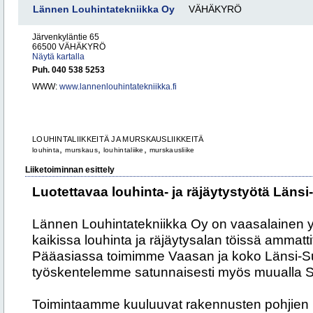
Lännen Louhintatekniikka Oy
VÄHÄKYRÖ
Järvenkyläntie 65
66500 VÄHÄKYRÖ
Näytä kartalla
Puh. 040 538 5253
WWW:
www.lannenlouhintatekniikka.fi
LOUHINTALIIKKEITÄ JA MURSKAUSLIIKKEITÄ
,
,
,
louhinta
murskaus
louhintaliike
murskausliike
Liiketoiminnan esittely
Luotettavaa louhinta- ja räjäytystyötä Län
Lännen Louhintatekniikka Oy on vaasalainen yr
kaikissa louhinta ja räjäytysalan töissä ammattit
Pääasiassa toimimme Vaasan ja koko Länsi-S
työskentelemme satunnaisesti myös muualla
Toimintaamme kuuluuvat rakennusten pohjien l