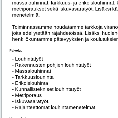
massalouhinnat, tarkkuus- ja erikoislouhinnat, k
metriporaukset sekä iskuvasaratyöt. Lisäksi k
menetelmiä.
Toiminnassamme noudatamme tarkkoja viranom
joita edellytetään räjähdetöissä. Lisäksi huo
henkilökuntamme pätevyyksien ja koulutuksien 
Palvelut
- Louhintatyöt
- Rakennusten pohjien louhintatyöt
- Massalouhinnat
- Tarkkuuslouninta
- Erikoislouhinta
- Kunnallistekniset louhintatyöt
- Metriporaus
- Iskuvasaratyöt.
- Räjähteettömät louhintamenetelmät