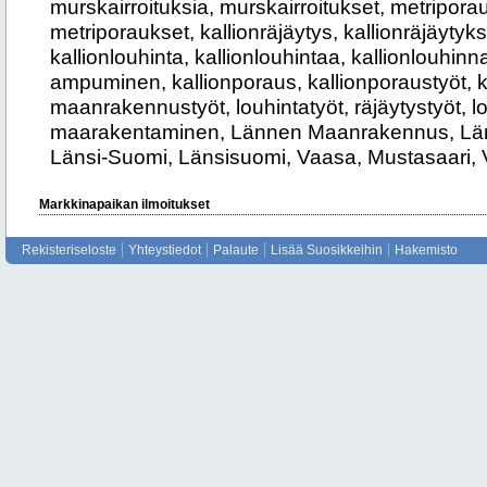
murskairroituksia, murskairroitukset, metripora
metriporaukset, kallionräjäytys, kallionräjäytyks
kallionlouhinta, kallionlouhintaa, kallionlouhinn
ampuminen, kallionporaus, kallionporaustyöt, k
maanrakennustyöt, louhintatyöt, räjäytystyöt, lo
maarakentaminen, Lännen Maanrakennus, Län
Länsi-Suomi, Länsisuomi, Vaasa, Mustasaari, 
Markkinapaikan ilmoitukset
Rekisteriseloste
Yhteystiedot
Palaute
Lisää Suosikkeihin
Hakemisto