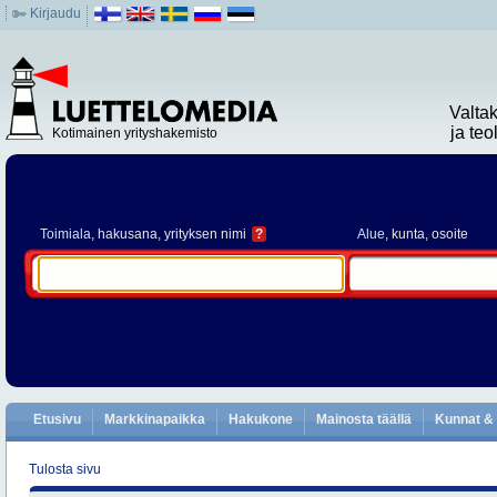
Kirjaudu
Valta
ja te
Kotimainen yrityshakemisto
Toimiala
, hakusana, yrityksen nimi
?
Alue
, kunta, osoite
Etusivu
Markkinapaikka
Hakukone
Mainosta täällä
Kunnat & 
Tulosta sivu