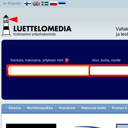
Kirjaudu
Valta
ja te
Kotimainen yrityshakemisto
Toimiala
, hakusana, yrityksen nimi
?
Alue
, kunta, osoite
Etusivu
Markkinapaikka
Hakukone
Mainosta täällä
Kunnat & 