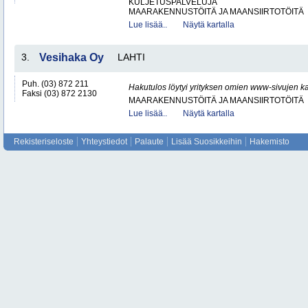
KULJETUSPALVELUJA
MAARAKENNUSTÖITÄ JA MAANSIIRTOTÖITÄ
Lue lisää..
Näytä kartalla
3.
Vesihaka Oy
LAHTI
Puh. (03) 872 211
Hakutulos löytyi yrityksen omien www-sivujen ka
Faksi (03) 872 2130
MAARAKENNUSTÖITÄ JA MAANSIIRTOTÖITÄ
Lue lisää..
Näytä kartalla
Rekisteriseloste
Yhteystiedot
Palaute
Lisää Suosikkeihin
Hakemisto