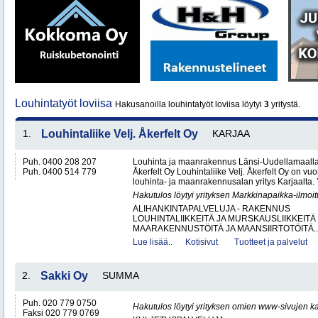
Louhintatyöt loviisa
Hakusanoilla louhintatyöt loviisa löytyi
3
yritystä.
1.
Louhintaliike Velj. Åkerfelt Oy
KARJAA
Puh. 0400 208 207
Louhinta ja maanrakennus Länsi-Uudellamaalla –
Puh. 0400 514 779
Åkerfelt Oy Louhintaliike Velj. Åkerfelt Oy on v
louhinta- ja maanrakennusalan yritys Karjaalta. Yr
Hakutulos löytyi yrityksen Markkinapaikka-ilmoi
ALIHANKINTAPALVELUJA - RAKENNUS
LOUHINTALIIKKEITÄ JA MURSKAUSLIIKKEITÄ
MAARAKENNUSTÖITÄ JA MAANSIIRTOTÖITÄ..
Lue lisää..
Kotisivut
Tuotteet ja palvelut
2.
Sakki Oy
SUMMA
Puh. 020 779 0750
Hakutulos löytyi yrityksen omien www-sivujen ka
Faksi 020 779 0769