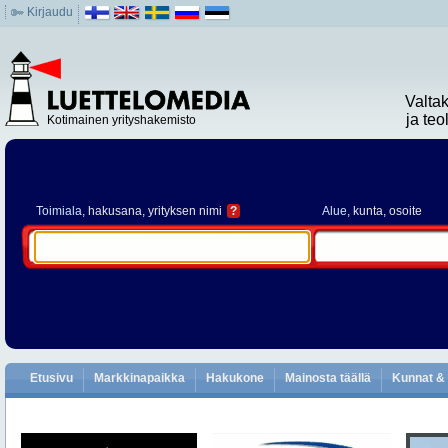
Kirjaudu
Valta
ja te
Kotimainen yrityshakemisto
Toimiala
, hakusana, yrityksen nimi
?
Alue
, kunta, osoite
Etusivu
Markkinapaikka
Hakukone
Mainosta täällä
Kunnat & 