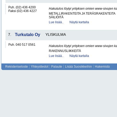
Puh. (02) 436 4200
Hakutulos löytyi yrityksen omien www-sivujen ka
Faksi (02) 436 4227
METALLIRAKENTEITA JA TERÄSRAKENTEITA
SÄILIÖITÄ
Lue lisää..
Näytä kartalla
7.
Turkutalo Oy
YLISKULMA
Puh. 040 517 0561
Hakutulos löytyi yrityksen omien www-sivujen ka
RAKENNUSLIIKKEITÄ
Lue lisää..
Näytä kartalla
Rekisteriseloste
Yhteystiedot
Palaute
Lisää Suosikkeihin
Hakemisto