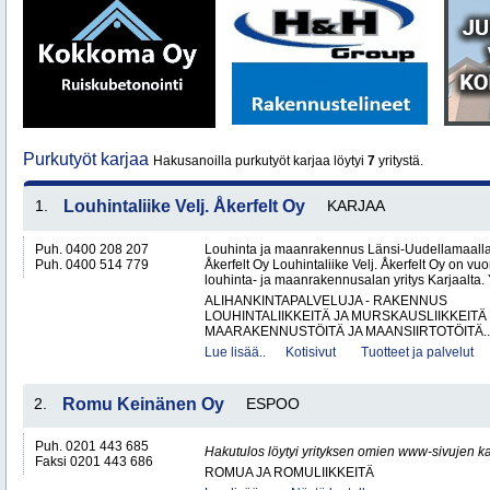
Purkutyöt karjaa
Hakusanoilla purkutyöt karjaa löytyi
7
yritystä.
1.
Louhintaliike Velj. Åkerfelt Oy
KARJAA
Puh. 0400 208 207
Louhinta ja maanrakennus Länsi-Uudellamaalla –
Puh. 0400 514 779
Åkerfelt Oy Louhintaliike Velj. Åkerfelt Oy on v
louhinta- ja maanrakennusalan yritys Karjaalta. Yr
ALIHANKINTAPALVELUJA - RAKENNUS
LOUHINTALIIKKEITÄ JA MURSKAUSLIIKKEITÄ
MAARAKENNUSTÖITÄ JA MAANSIIRTOTÖITÄ..
Lue lisää..
Kotisivut
Tuotteet ja palvelut
2.
Romu Keinänen Oy
ESPOO
Puh. 0201 443 685
Hakutulos löytyi yrityksen omien www-sivujen ka
Faksi 0201 443 686
ROMUA JA ROMULIIKKEITÄ