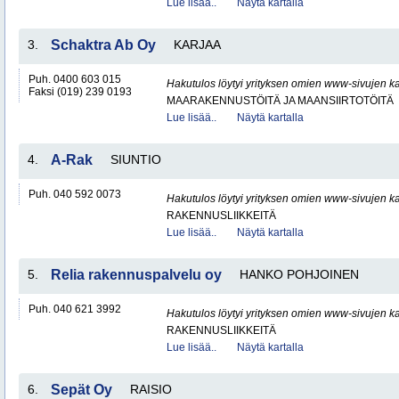
Lue lisää..
Näytä kartalla
3.
Schaktra Ab Oy
KARJAA
Puh. 0400 603 015
Hakutulos löytyi yrityksen omien www-sivujen ka
Faksi (019) 239 0193
MAARAKENNUSTÖITÄ JA MAANSIIRTOTÖITÄ
Lue lisää..
Näytä kartalla
4.
A-Rak
SIUNTIO
Puh. 040 592 0073
Hakutulos löytyi yrityksen omien www-sivujen ka
RAKENNUSLIIKKEITÄ
Lue lisää..
Näytä kartalla
5.
Relia rakennuspalvelu oy
HANKO POHJOINEN
Puh. 040 621 3992
Hakutulos löytyi yrityksen omien www-sivujen ka
RAKENNUSLIIKKEITÄ
Lue lisää..
Näytä kartalla
6.
Sepät Oy
RAISIO