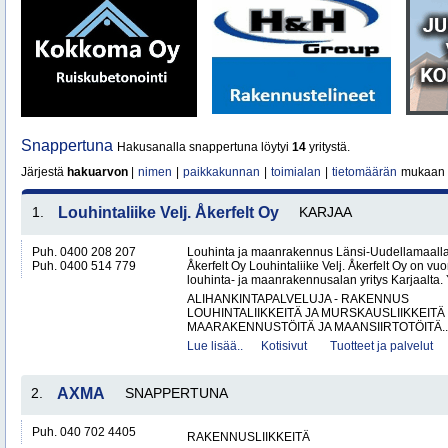
Snappertuna
Hakusanalla snappertuna löytyi
14
yritystä.
Järjestä
hakuarvon
|
nimen
|
paikkakunnan
|
toimialan
|
tietomäärän
mukaan
1.
Louhintaliike Velj. Åkerfelt Oy
KARJAA
Puh. 0400 208 207
Louhinta ja maanrakennus Länsi-Uudellamaalla –
Puh. 0400 514 779
Åkerfelt Oy Louhintaliike Velj. Åkerfelt Oy on v
louhinta- ja maanrakennusalan yritys Karjaalta. Yr
ALIHANKINTAPALVELUJA - RAKENNUS
LOUHINTALIIKKEITÄ JA MURSKAUSLIIKKEITÄ
MAARAKENNUSTÖITÄ JA MAANSIIRTOTÖITÄ..
Lue lisää..
Kotisivut
Tuotteet ja palvelut
2.
AXMA
SNAPPERTUNA
Puh. 040 702 4405
RAKENNUSLIIKKEITÄ