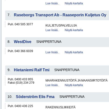
Lue lisää..
Näytä kartalla
7.
Raseborgs Transport Ab - Raaseporin Kuljetus Oy
Puh. 040 505 3077
KULJETUSPALVELUJA
Lue lisää..
Näytä kartalla
8.
WestDive
SNAPPERTUNA
Puh. 040 366 6039
Lue lisää..
Näytä kartalla
9.
Hietaniemi Ralf Tmi
SNAPPERTUNA
Puh. 0400 433 955
MAARAKENNUSTÖITÄ JA MAANSIIRTOTÖITÄ
Faksi (019) 234 279
Lue lisää..
Näytä kartalla
10.
Söderström Elis Fma
SNAPPERTUNA
Puh. 0400 436 225
RAKENNUSLIIKKEITÄ