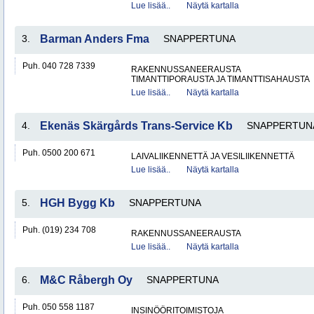
Lue lisää..
Näytä kartalla
3.
Barman Anders Fma
SNAPPERTUNA
Puh. 040 728 7339
RAKENNUSSANEERAUSTA
TIMANTTIPORAUSTA JA TIMANTTISAHAUSTA
Lue lisää..
Näytä kartalla
4.
Ekenäs Skärgårds Trans-Service Kb
SNAPPERTUN
Puh. 0500 200 671
LAIVALIIKENNETTÄ JA VESILIIKENNETTÄ
Lue lisää..
Näytä kartalla
5.
HGH Bygg Kb
SNAPPERTUNA
Puh. (019) 234 708
RAKENNUSSANEERAUSTA
Lue lisää..
Näytä kartalla
6.
M&C Råbergh Oy
SNAPPERTUNA
Puh. 050 558 1187
INSINÖÖRITOIMISTOJA