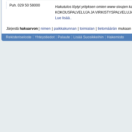
Puh. 029 50 58000
Hakutulos löytyi yrityksen omien www-sivujen ka
KOKOUSPALVELUJA JA VIRKISTYSPALVELUJ
Lue lisää..
Järjestä
hakuarvon
|
nimen
|
paikkakunnan
|
toimialan
|
tietomäärän
mukaan
Rekisteriseloste
Yhteystiedot
Palaute
Lisää Suosikkeihin
Hakemisto