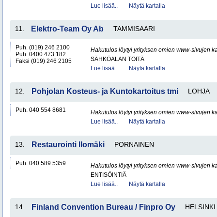
Lue lisää..
Näytä kartalla
11.
Elektro-Team Oy Ab
TAMMISAARI
Puh. (019) 246 2100
Hakutulos löytyi yrityksen omien www-sivujen ka
Puh. 0400 473 182
SÄHKÖALAN TÖITÄ
Faksi (019) 246 2105
Lue lisää..
Näytä kartalla
12.
Pohjolan Kosteus- ja Kuntokartoitus tmi
LOHJA
Puh. 040 554 8681
Hakutulos löytyi yrityksen omien www-sivujen ka
Lue lisää..
Näytä kartalla
13.
Restaurointi Ilomäki
PORNAINEN
Puh. 040 589 5359
Hakutulos löytyi yrityksen omien www-sivujen ka
ENTISÖINTIÄ
Lue lisää..
Näytä kartalla
14.
Finland Convention Bureau / Finpro Oy
HELSINKI