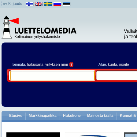
Kirjaudu
Valta
ja te
Kotimainen yrityshakemisto
Toimiala
, hakusana, yrityksen nimi
?
Alue
, kunta, osoite
Etusivu
Markkinapaikka
Hakukone
Mainosta täällä
Kunnat & 