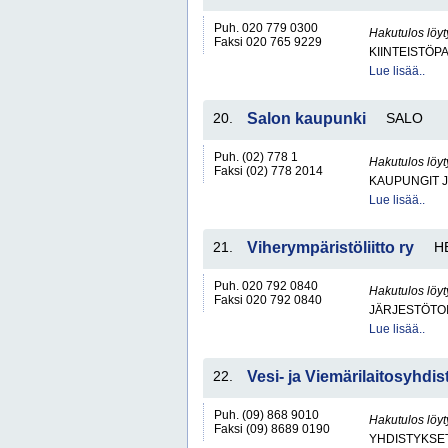
Puh. 020 779 0300
Hakutulos löyt
Faksi 020 765 9229
KIINTEISTÖP
Lue lisää..
20.
Salon kaupunki
SALO
Puh. (02) 778 1
Hakutulos löyt
Faksi (02) 778 2014
KAUPUNGIT 
Lue lisää..
21.
Viherympäristöliitto ry
H
Puh. 020 792 0840
Hakutulos löyt
Faksi 020 792 0840
JÄRJESTÖTO
Lue lisää..
22.
Vesi- ja Viemärilaitosyhdis
Puh. (09) 868 9010
Hakutulos löyt
Faksi (09) 8689 0190
YHDISTYKSET 