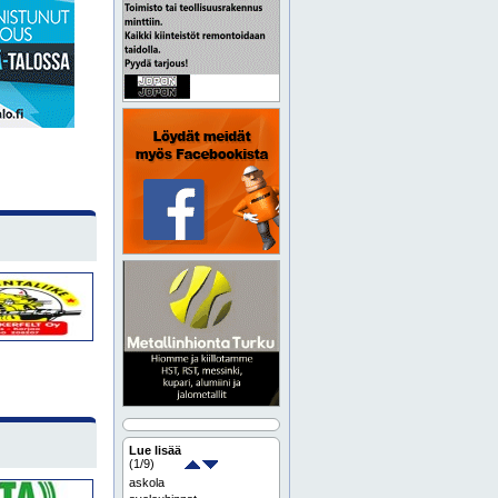
Lue lisää
(
1
/9)
askola