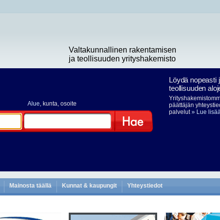
Valtakunnallinen rakentamisen
ja teollisuuden yrityshakemisto
Löydä nopeasti 
teollisuuden aloj
Yrityshakemistomme
Alue
, kunta, osoite
päättäjän yhteystie
palvelut
» Lue lisä
Hae
Mainosta täällä
Kunnat & kaupungit
Yhteystiedot