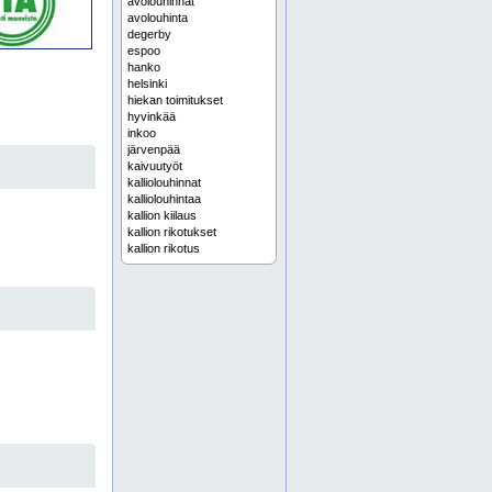
avolouhinnat
avolouhinta
degerby
espoo
hanko
helsinki
hiekan toimitukset
hyvinkää
inkoo
järvenpää
kaivuutyöt
kalliolouhinnat
kalliolouhintaa
kallion kiilaus
kallion rikotukset
kallion rikotus
kallion räjäytys
kalliorakentaminen
kanaalilouhinnat
kanaalilouhinta
karjaa
karkkila
katselmus
kauniainen
kerava
kiinteistökatselmukset
kiinteistökatselmus
kirkkonummi
kivien rikotukset
kivien rikotus