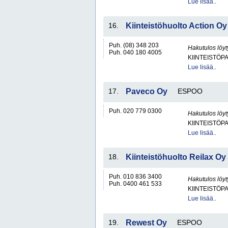
Lue lisää..
16.
Kiinteistöhuolto Action Oy
Puh. (08) 348 203
Hakutulos löyt
Puh. 040 180 4005
KIINTEISTÖP
Lue lisää..
17.
Paveco Oy
ESPOO
Puh. 020 779 0300
Hakutulos löyt
KIINTEISTÖP
Lue lisää..
18.
Kiinteistöhuolto Reilax Oy
Puh. 010 836 3400
Hakutulos löyt
Puh. 0400 461 533
KIINTEISTÖP
Lue lisää..
19.
Rewest Oy
ESPOO