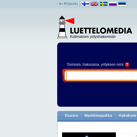
Kirjaudu
Kotimainen yrityshakemisto
Toimiala
, hakusana, yrityksen nimi
?
Etusivu
Markkinapaikka
Hakukone