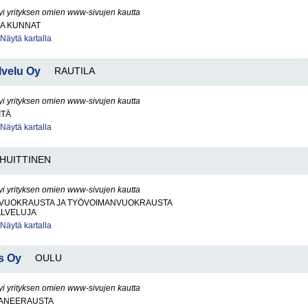
yi yrityksen omien www-sivujen kautta
JA KUNNAT
Näytä kartalla
velu Oy
RAUTILA
yi yrityksen omien www-sivujen kautta
ITÄ
Näytä kartalla
HUITTINEN
yi yrityksen omien www-sivujen kautta
VUOKRAUSTA JA TYÖVOIMANVUOKRAUSTA
ALVELUJA
Näytä kartalla
s Oy
OULU
yi yrityksen omien www-sivujen kautta
ANEERAUSTA