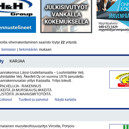
illa viherrakentaminen saaristo löytyi
22
yritystä.
|
toimialan
|
tietomäärän
mukaan
Oy
KARJAA
anrakennus Länsi-Uudellamaalla – Louhintaliike Velj.
uhintaliike Velj. Åkerfelt Oy on vuonna 1976 perustettu
anrakennusalan yritys Karjaalta. Yritys toteutt..
PALVELUJA - RAKENNUS
KKEITÄ JA MURSKAUSLIIKKEITÄ
TÖITÄ JA MAANSIIRTOTÖITÄ..
Kotisivut
Tuotteet ja palvelut
Näytä kartalla
malainen muoviteollisuusyritys Virroilta, Pohjois-