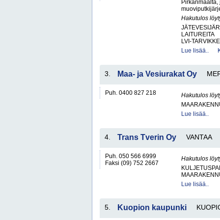
Pirkanmaalta, 
muoviputkijärje
Hakutulos löyt
JÄTEVESIJÄ
LAITUREITA
LVI-TARVIKKE
Lue lisää..
3.
Maa- ja Vesiurakat Oy
ME
Puh. 0400 827 218
Hakutulos löyt
MAARAKENNU
Lue lisää..
4.
Trans Tverin Oy
VANTAA
Puh. 050 566 6999
Hakutulos löyt
Faksi (09) 752 2667
KULJETUSPA
MAARAKENNU
Lue lisää..
5.
Kuopion kaupunki
KUOPI