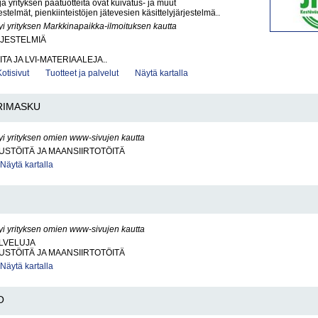
ja yrityksen päätuotteita ovat kuivatus- ja muut
stelmät, pienkiinteistöjen jätevesien käsittelyjärjestelmä..
yi yrityksen Markkinapaikka-ilmoituksen kautta
RJESTELMIÄ
ITA JA LVI-MATERIAALEJA..
Kotisivut
Tuotteet ja palvelut
Näytä kartalla
RIMASKU
yi yrityksen omien www-sivujen kautta
STÖITÄ JA MAANSIIRTOTÖITÄ
Näytä kartalla
yi yrityksen omien www-sivujen kautta
LVELUJA
STÖITÄ JA MAANSIIRTOTÖITÄ
Näytä kartalla
O