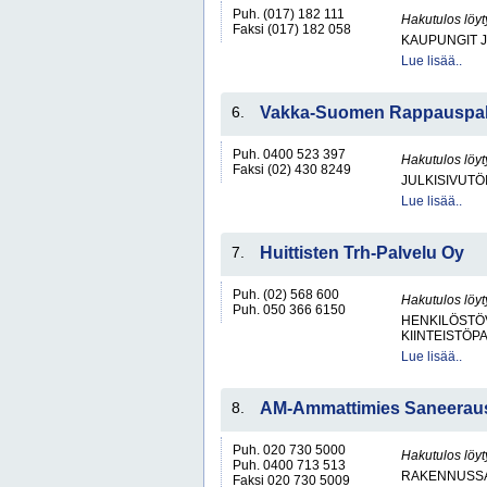
Puh. (017) 182 111
Hakutulos löyt
Faksi (017) 182 058
KAUPUNGIT 
Lue lisää..
6.
Vakka-Suomen Rappauspal
Puh. 0400 523 397
Hakutulos löyt
Faksi (02) 430 8249
JULKISIVUTÖ
Lue lisää..
7.
Huittisten Trh-Palvelu Oy
Puh. (02) 568 600
Hakutulos löyt
Puh. 050 366 6150
HENKILÖSTÖ
KIINTEISTÖP
Lue lisää..
8.
AM-Ammattimies Saneerau
Puh. 020 730 5000
Hakutulos löyt
Puh. 0400 713 513
RAKENNUSS
Faksi 020 730 5009