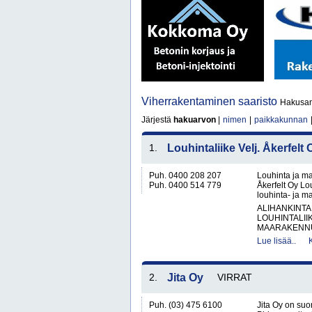
Viherrakentaminen saaristo
Hakusano
Järjestä
hakuarvon
|
nimen
|
paikkakunnan
1.
Louhintaliike Velj. Åkerfelt 
Puh. 0400 208 207
Louhinta ja ma
Puh. 0400 514 779
Åkerfelt Oy Lo
louhinta- ja ma
ALIHANKINTA
LOUHINTALII
MAARAKENNUS
Lue lisää..
2.
Jita Oy
VIRRAT
Puh. (03) 475 6100
Jita Oy on suo