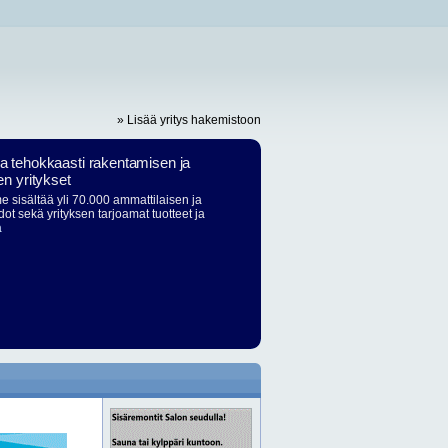
» Lisää yritys hakemistoon
ja tehokkaasti rakentamisen ja
en yritykset
 sisältää yli 70.000 ammattilaisen ja
dot sekä yrityksen tarjoamat tuotteet ja
ä