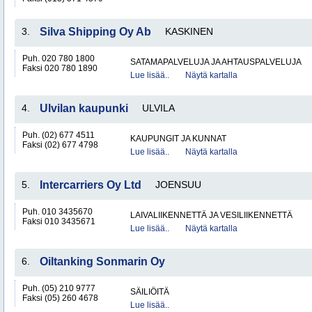
3.
Silva Shipping Oy Ab
KASKINEN
Puh. 020 780 1800
SATAMAPALVELUJA JA AHTAUSPALVELUJA
Faksi 020 780 1890
Lue lisää..
Näytä kartalla
4.
Ulvilan kaupunki
ULVILA
Puh. (02) 677 4511
KAUPUNGIT JA KUNNAT
Faksi (02) 677 4798
Lue lisää..
Näytä kartalla
5.
Intercarriers Oy Ltd
JOENSUU
Puh. 010 3435670
LAIVALIIKENNETTÄ JA VESILIIKENNETTÄ
Faksi 010 3435671
Lue lisää..
Näytä kartalla
6.
Oiltanking Sonmarin Oy
Puh. (05) 210 9777
SÄILIÖITÄ
Faksi (05) 260 4678
Lue lisää..