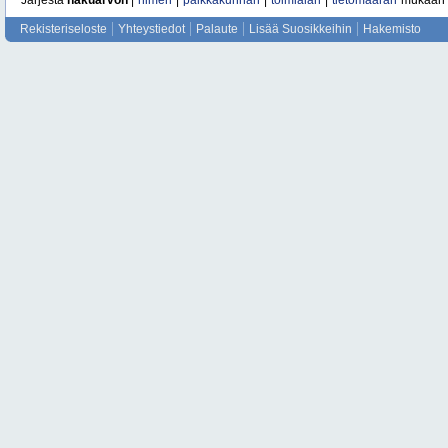
Järjestä
hakuarvon
|
nimen
|
paikkakunnan
|
toimialan
|
tietomäärän
mukaan
Rekisteriseloste
Yhteystiedot
Palaute
Lisää Suosikkeihin
Hakemisto