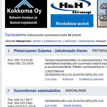
Syväsatama
Hakusanalla syväsatama löytyi
34
yritystä.
Järjestä
hakuarvon
|
nimen
|
paikkakunnan
|
toimialan
|
tietomäärän
mukaan
1.
Pietarsaaren Satama - Jakobstads Hamn
PIETARS
Puh. (06) 723 6128
Tehokas tavarankäsittely on avainasemassa. P
Faksi (06) 723 0034
edellytyksiä kuljettaa yhä suurempia määriä kap
ja puutavaratuotteita. Effektiv varuhantering är i
LOGISTIIKKAA
SATAMAPALVELUJA JA AHTAUSPALVELUJA
Lue lisää..
Kotisivut
Tuotteet ja palvelut
2.
Savonlinnan satamalaitos
SAVONLINNA
Puh. 044 417 4677
SATAMAPALVELUJA JA AHTAUSPALVELUJA
Puh. 050 525 5383
Lue lisää..
Näytä kartalla
Faksi (015) 571 4579