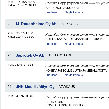
Puh. (015) 527 4000
Hakutulos löytyi yrityksen omien www-sivujen ka
Faksi (015) 525 0219
KAUPUNGIT JA KUNNAT
Lue lisää..
Näytä kartalla
22.
M. Rauanheimo Oy Ab
KOKKOLA
Puh. 020 7771 300
Hakutulos löytyi yrityksen omien www-sivujen ka
Faksi 020 7771 320
HUOLINTAA JA ULKOMAANKULJETUKSIA
Lue lisää..
Näytä kartalla
23.
Japrotek Oy Ab
PIETARSAARI
Puh. 040 575 7628
Hakutulos löytyi yrityksen omien www-sivujen ka
KONEPAJATEOLLISUUTTA JA METALLITÖITÄ
Lue lisää..
Näytä kartalla
24.
JHK Metallivälitys Oy
VARKAUS
Puh. 040 760 0040
Hakutulos löytyi yrityksen omien www-sivujen ka
PURKUTÖITÄ
ROMUA JA ROMULIIKKEITÄ