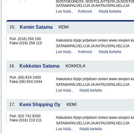
NOSTOKONEITA, NOSTOLAITTEITA JA NOST
SATAMAPALVELUJA JA AHTAUSPALVELUJA
Lue lisää..
Kotisivut
Näytä kartalla
15.
Kemin Satama
KEMI
Puh. (016) 258 100
Hakutulos löytyi yrityksen omien www-sivujen ka
Faksi (016) 258 110
SATAMAPALVELUJA JA AHTAUSPALVELUJA
Lue lisää..
Kotisivut
Näytä kartalla
16.
Kokkolan Satama
KOKKOLA
Puh. (06) 824 2400
Hakutulos löytyi yrityksen omien www-sivujen ka
Faksi (06) 824 2444
SATAMAPALVELUJA JA AHTAUSPALVELUJA
Lue lisää..
Näytä kartalla
17.
Kemi Shipping Oy
KEMI
Puh. 020 742 8200
Hakutulos löytyi yrityksen omien www-sivujen ka
Faksi (016) 219 211
SATAMAPALVELUJA JA AHTAUSPALVELUJA
Lue lisää..
Näytä kartalla