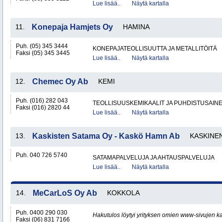
Lue lisää..
Näytä kartalla
11.
Konepaja Hamjets Oy
HAMINA
Puh. (05) 345 3444
KONEPAJATEOLLISUUTTA JA METALLITÖITÄ
Faksi (05) 345 3445
Lue lisää..
Näytä kartalla
12.
Chemec Oy Ab
KEMI
Puh. (016) 282 043
TEOLLISUUSKEMIKAALIT JA PUHDISTUSAIN
Faksi (016) 2820 44
Lue lisää..
Näytä kartalla
13.
Kaskisten Satama Oy - Kaskö Hamn Ab
KASKINE
Puh. 040 726 5740
SATAMAPALVELUJA JA AHTAUSPALVELUJA
Lue lisää..
Näytä kartalla
14.
MeCarLoS Oy Ab
KOKKOLA
Puh. 0400 290 030
Hakutulos löytyi yrityksen omien www-sivujen ka
Faksi (06) 831 7166