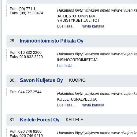
Puh. (09) 771 1
Hakutulos löytyi yrityksen omien www-sivujen ka
Faksi (09) 753 0474
JÄRJESTÖTOIMINTAA
YHDISTYKSET JA LIITOT
Lue lisää..
Näytä kartalla
29.
Insinööritoimisto Pitkälä Oy
Puh. 010 832 2200
Hakutulos löytyi yrityksen omien www-sivujen ka
Faksi 010 832 2220
INSINÖÖRITOIMISTOJA
Lue lisää..
30.
Savon Kuljetus Oy
KUOPIO
Puh. 044 727 2544
Hakutulos löytyi yrityksen omien www-sivujen ka
KULJETUSPALVELUJA
Lue lisää..
Näytä kartalla
31.
Keitele Forest Oy
KEITELE
Puh. 020 746 9200
Hakutulos löytyi yrityksen omien www-sivujen ka
Faksi 020 746 9219