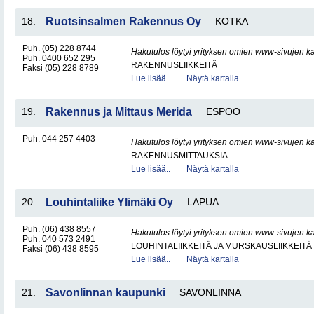
18.
Ruotsinsalmen Rakennus Oy
KOTKA
Puh. (05) 228 8744
Hakutulos löytyi yrityksen omien www-sivujen ka
Puh. 0400 652 295
RAKENNUSLIIKKEITÄ
Faksi (05) 228 8789
Lue lisää..
Näytä kartalla
19.
Rakennus ja Mittaus Merida
ESPOO
Puh. 044 257 4403
Hakutulos löytyi yrityksen omien www-sivujen ka
RAKENNUSMITTAUKSIA
Lue lisää..
Näytä kartalla
20.
Louhintaliike Ylimäki Oy
LAPUA
Puh. (06) 438 8557
Hakutulos löytyi yrityksen omien www-sivujen ka
Puh. 040 573 2491
LOUHINTALIIKKEITÄ JA MURSKAUSLIIKKEITÄ
Faksi (06) 438 8595
Lue lisää..
Näytä kartalla
21.
Savonlinnan kaupunki
SAVONLINNA