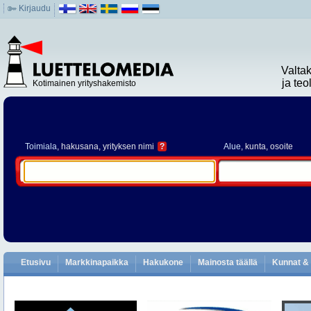
Kirjaudu
Valta
ja te
Kotimainen yrityshakemisto
Toimiala
, hakusana, yrityksen nimi
?
Alue
, kunta, osoite
Etusivu
Markkinapaikka
Hakukone
Mainosta täällä
Kunnat & 