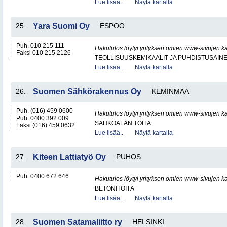
Lue lisää..
Näytä kartalla
25.
Yara Suomi Oy
ESPOO
Puh. 010 215 111
Hakutulos löytyi yrityksen omien www-sivujen ka
Faksi 010 215 2126
TEOLLISUUSKEMIKAALIT JA PUHDISTUSAIN
Lue lisää..
Näytä kartalla
26.
Suomen Sähkörakennus Oy
KEMINMAA
Puh. (016) 459 0600
Hakutulos löytyi yrityksen omien www-sivujen ka
Puh. 0400 392 009
SÄHKÖALAN TÖITÄ
Faksi (016) 459 0632
Lue lisää..
Näytä kartalla
27.
Kiteen Lattiatyö Oy
PUHOS
Puh. 0400 672 646
Hakutulos löytyi yrityksen omien www-sivujen ka
BETONITÖITÄ
Lue lisää..
Näytä kartalla
28.
Suomen Satamaliitto ry
HELSINKI