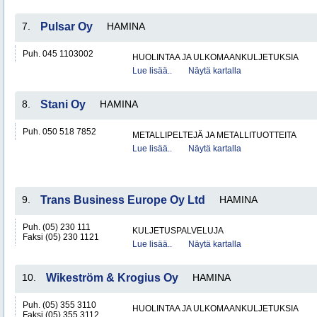
7.
Pulsar Oy
HAMINA
Puh. 045 1103002
HUOLINTAA JA ULKOMAANKULJETUKSIA
Lue lisää..
Näytä kartalla
8.
Stani Oy
HAMINA
Puh. 050 518 7852
METALLIPELTEJÄ JA METALLITUOTTEITA
Lue lisää..
Näytä kartalla
9.
Trans Business Europe Oy Ltd
HAMINA
Puh. (05) 230 111
KULJETUSPALVELUJA
Faksi (05) 230 1121
Lue lisää..
Näytä kartalla
10.
Wikeström & Krogius Oy
HAMINA
Puh. (05) 355 3110
HUOLINTAA JA ULKOMAANKULJETUKSIA
Faksi (05) 355 3112