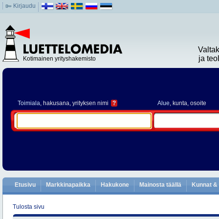
Kirjaudu
Valta
ja te
Kotimainen yrityshakemisto
Toimiala
, hakusana, yrityksen nimi
?
Alue
, kunta, osoite
Etusivu
Markkinapaikka
Hakukone
Mainosta täällä
Kunnat & 
Tulosta sivu