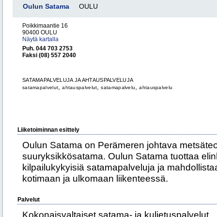
Oulun Satama
OULU
Poikkimaantie 16
90400 OULU
Näytä kartalla
Puh. 044 703 2753
Faksi (08) 557 2040
SATAMAPALVELUJA JA AHTAUSPALVELUJA
,
,
,
satamapalvelut
ahtauspalvelut
satamapalvelu
ahtauspalvelu
Liiketoiminnan esittely
Oulun Satama on Perämeren johtava metsäteol
suuryksikkösatama. Oulun Satama tuottaa elin
kilpailukykyisiä satamapalveluja ja mahdollista
kotimaan ja ulkomaan liikenteessä.
Palvelut
Kokonaisvaltaiset satama- ja kuljetuspalvelut