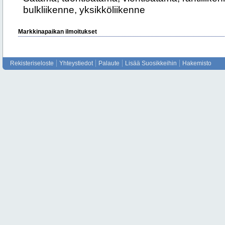
bulkliikenne, yksikköliikenne
Markkinapaikan ilmoitukset
Rekisteriseloste
Yhteystiedot
Palaute
Lisää Suosikkeihin
Hakemisto