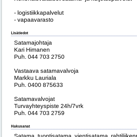
- logistiikkapalvelut
- vapaavarasto
Lisätiedot
Satamajohtaja
Kari Himanen
Puh. 044 703 2750
Vastaava satamavalvoja
Markku Lauriala
Puh. 0400 875633
Satamavalvojat
Turvayhteyspiste 24h/7vrk
Puh. 044 703 2759
Hakusanat
Satama, tuontisatama, vientisatama, rahtiliike