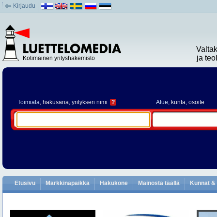
Kirjaudu
Valta
ja te
Kotimainen yrityshakemisto
Toimiala
, hakusana, yrityksen nimi
?
Alue
, kunta, osoite
Etusivu
Markkinapaikka
Hakukone
Mainosta täällä
Kunnat & 