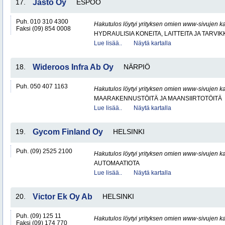
17.
Jasto Oy
ESPOO
Puh. 010 310 4300
Hakutulos löytyi yrityksen omien www-sivujen ka
Faksi (09) 854 0008
HYDRAULISIA KONEITA, LAITTEITA JA TARVIK
Lue lisää..
Näytä kartalla
18.
Wideroos Infra Ab Oy
NÄRPIÖ
Puh. 050 407 1163
Hakutulos löytyi yrityksen omien www-sivujen ka
MAARAKENNUSTÖITÄ JA MAANSIIRTOTÖITÄ
Lue lisää..
Näytä kartalla
19.
Gycom Finland Oy
HELSINKI
Puh. (09) 2525 2100
Hakutulos löytyi yrityksen omien www-sivujen ka
AUTOMAATIOTA
Lue lisää..
Näytä kartalla
20.
Victor Ek Oy Ab
HELSINKI
Puh. (09) 125 11
Hakutulos löytyi yrityksen omien www-sivujen ka
Faksi (09) 174 770