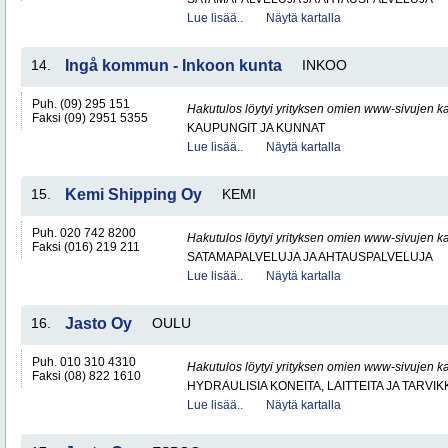
Lue lisää..
Näytä kartalla
14.
Ingå kommun - Inkoon kunta
INKOO
Puh. (09) 295 151
Hakutulos löytyi yrityksen omien www-sivujen ka
Faksi (09) 2951 5355
KAUPUNGIT JA KUNNAT
Lue lisää..
Näytä kartalla
15.
Kemi Shipping Oy
KEMI
Puh. 020 742 8200
Hakutulos löytyi yrityksen omien www-sivujen ka
Faksi (016) 219 211
SATAMAPALVELUJA JA AHTAUSPALVELUJA
Lue lisää..
Näytä kartalla
16.
Jasto Oy
OULU
Puh. 010 310 4310
Hakutulos löytyi yrityksen omien www-sivujen ka
Faksi (08) 822 1610
HYDRAULISIA KONEITA, LAITTEITA JA TARVIK
Lue lisää..
Näytä kartalla