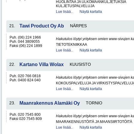
HUOLINTAA JA ULKOMAANKULJETUKSIA
KULJETUSPALVELUJA
Lue lisää..
Näytä kartalla
21.
Tawi Product Oy Ab
NÄRPES
Puh. (06) 224 1966
Hakutulos löytyi yrityksen omien www-sivujen ka
Puh. 044 3809055
TIETOTEKNIIKKAA
Faksi (06) 224 1899
Lue lisää..
Näytä kartalla
22.
Kartano Villa Wolax
KUUSISTO
Puh. 020 766 0818
Hakutulos löytyi yrityksen omien www-sivujen ka
Puh. 0400 824 040
KOKOUSPALVELUJA JA VIRKISTYSPALVELUJ
Lue lisää..
Näytä kartalla
23.
Maanrakennus Alamäki Oy
TORNIO
Puh. 020 7545 800
Hakutulos löytyi yrityksen omien www-sivujen ka
Faksi 020 7545 809
MAARAKENNUSTÖITÄ JA MAANSIIRTOTÖITÄ
Lue lisää..
Näytä kartalla