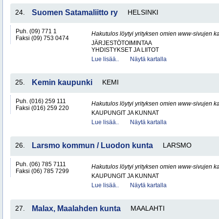
24.
Suomen Satamaliitto ry
HELSINKI
Puh. (09) 771 1
Hakutulos löytyi yrityksen omien www-sivujen ka
Faksi (09) 753 0474
JÄRJESTÖTOIMINTAA
YHDISTYKSET JA LIITOT
Lue lisää..
Näytä kartalla
25.
Kemin kaupunki
KEMI
Puh. (016) 259 111
Hakutulos löytyi yrityksen omien www-sivujen ka
Faksi (016) 259 220
KAUPUNGIT JA KUNNAT
Lue lisää..
Näytä kartalla
26.
Larsmo kommun / Luodon kunta
LARSMO
Puh. (06) 785 7111
Hakutulos löytyi yrityksen omien www-sivujen ka
Faksi (06) 785 7299
KAUPUNGIT JA KUNNAT
Lue lisää..
Näytä kartalla
27.
Malax, Maalahden kunta
MAALAHTI