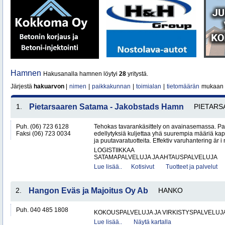
Hamnen
Hakusanalla hamnen löytyi
28
yritystä.
Järjestä
hakuarvon
|
nimen
|
paikkakunnan
|
toimialan
|
tietomäärän
mukaan
1.
Pietarsaaren Satama - Jakobstads Hamn
PIETARS
Puh. (06) 723 6128
Tehokas tavarankäsittely on avainasemassa. P
Faksi (06) 723 0034
edellytyksiä kuljettaa yhä suurempia määriä kap
ja puutavaratuotteita. Effektiv varuhantering är i
LOGISTIIKKAA
SATAMAPALVELUJA JA AHTAUSPALVELUJA
Lue lisää..
Kotisivut
Tuotteet ja palvelut
2.
Hangon Eväs ja Majoitus Oy Ab
HANKO
Puh. 040 485 1808
KOKOUSPALVELUJA JA VIRKISTYSPALVELUJ
Lue lisää..
Näytä kartalla