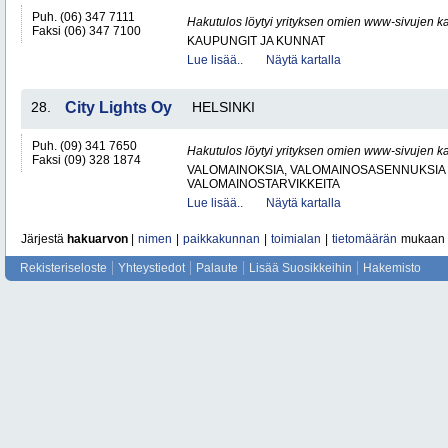
Puh. (06) 347 7111
Hakutulos löytyi yrityksen omien www-sivujen ka
Faksi (06) 347 7100
KAUPUNGIT JA KUNNAT
Lue lisää..
Näytä kartalla
28.
City Lights Oy
HELSINKI
Puh. (09) 341 7650
Hakutulos löytyi yrityksen omien www-sivujen ka
Faksi (09) 328 1874
VALOMAINOKSIA, VALOMAINOSASENNUKSIA 
VALOMAINOSTARVIKKEITA
Lue lisää..
Näytä kartalla
Järjestä
hakuarvon
|
nimen
|
paikkakunnan
|
toimialan
|
tietomäärän
mukaan
Rekisteriseloste
Yhteystiedot
Palaute
Lisää Suosikkeihin
Hakemisto