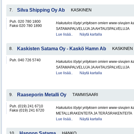
7.
Silva Shipping Oy Ab
KASKINEN
Puh. 020 780 1800
Hakutulos löytyi yrityksen omien www-sivujen ka
Faksi 020 780 1890
SATAMAPALVELUJA JA AHTAUSPALVELUJA
Lue lisää..
Näytä kartalla
8.
Kaskisten Satama Oy - Kaskö Hamn Ab
KASKINEN
Puh. 040 726 5740
Hakutulos löytyi yrityksen omien www-sivujen ka
SATAMAPALVELUJA JA AHTAUSPALVELUJA
Lue lisää..
Näytä kartalla
9.
Raaseporin Metalli Oy
TAMMISAARI
Puh. (019) 241 6710
Hakutulos löytyi yrityksen omien www-sivujen ka
Faksi (019) 241 6720
METALLIRAKENTEITA JA TERÄSRAKENTEITA
Lue lisää..
Näytä kartalla
10.
Hangon Satama
HANKO