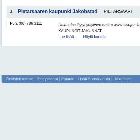
3.
Pietarsaaren kaupunki Jakobstad
PIETARSAARI
Puh. (06) 786 3111
Hakutulos löytyi yrityksen omien www-sivujen ka
KAUPUNGIT JA KUNNAT
Lue lisää..
Näytä kartalla
Rekisteriseloste
Yhteystiedot
Palaute
Lisää Suosikkeihin
Hakemisto