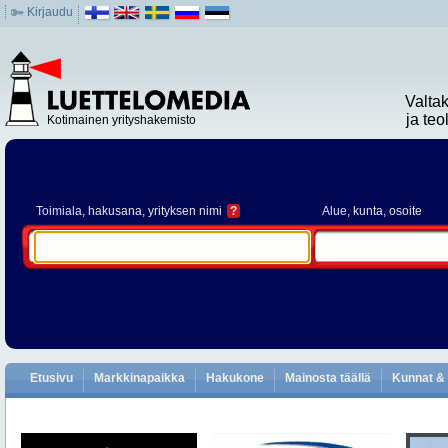
Kirjaudu
Valta
ja te
Kotimainen yrityshakemisto
Toimiala
, hakusana, yrityksen nimi
?
Alue
, kunta, osoite
Etusivu
Markkinapaikka
Hakukone
Mainosta täällä
Kunnat & 