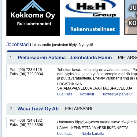
Jacobstad
Hakusanalla jacobstad löytyi
3
yritystä.
1.
Pietarsaaren Satama - Jakobstads Hamn
PIETARS
Puh. (06) 723 6128
Tehokas tavarankäsittely on avainasemassa. P
Faksi (06) 723 0034
edellytyksiä kuljettaa yhä suurempia määriä kap
ja puutavaratuotteita. Effektiv varuhantering är i
LOGISTIIKKAA
SATAMAPALVELUJA JA AHTAUSPALVELUJA
Lue lisää..
Kotisivut
Tuotteet ja palvelut
2.
Wasa Trawl Oy Ab
PIETARSAARI
Puh. (06) 724 8132
Hakutulos löytyi yrityksen omien www-sivujen ka
Faksi (06) 724 8390
LAIVALIIKENNETTÄ JA VESILIIKENNETTÄ
Lue lisää..
Näytä kartalla