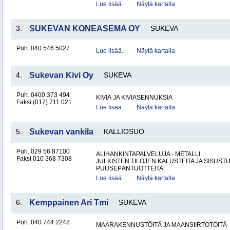
Lue lisää..
Näytä kartalla
3.
SUKEVAN KONEASEMA OY
SUKEVA
Puh. 040 546 5027
Lue lisää..
Näytä kartalla
4.
Sukevan Kivi Oy
SUKEVA
Puh. 0400 373 494
KIVIÄ JA KIVIASENNUKSIA
Faksi (017) 711 021
Lue lisää..
Näytä kartalla
5.
Sukevan vankila
KALLIOSUO
Puh. 029 56 87100
ALIHANKINTAPALVELUJA - METALLI
Faksi 010 368 7308
JULKISTEN TILOJEN KALUSTEITA JA SISUST
PUUSEPÄNTUOTTEITA
Lue lisää..
Näytä kartalla
6.
Kemppainen Ari Tmi
SUKEVA
Puh. 040 744 2248
MAARAKENNUSTÖITÄ JA MAANSIIRTOTÖITÄ