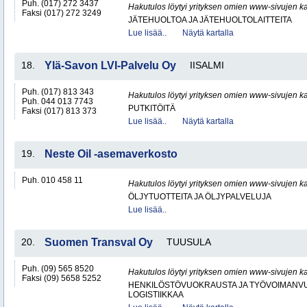
Puh. (017) 272 3437
Hakutulos löytyi yrityksen omien www-sivujen ka
Faksi (017) 272 3249
JÄTEHUOLTOA JA JÄTEHUOLTOLAITTEITA
Lue lisää..
Näytä kartalla
18.
Ylä-Savon LVI-Palvelu Oy
IISALMI
Puh. (017) 813 343
Hakutulos löytyi yrityksen omien www-sivujen ka
Puh. 044 013 7743
PUTKITÖITÄ
Faksi (017) 813 373
Lue lisää..
Näytä kartalla
19.
Neste Oil -asemaverkosto
Puh. 010 458 11
Hakutulos löytyi yrityksen omien www-sivujen ka
ÖLJYTUOTTEITA JA ÖLJYPALVELUJA
Lue lisää..
20.
Suomen Transval Oy
TUUSULA
Puh. (09) 565 8520
Hakutulos löytyi yrityksen omien www-sivujen ka
Faksi (09) 5658 5252
HENKILÖSTÖVUOKRAUSTA JA TYÖVOIMANV
LOGISTIIKKAA