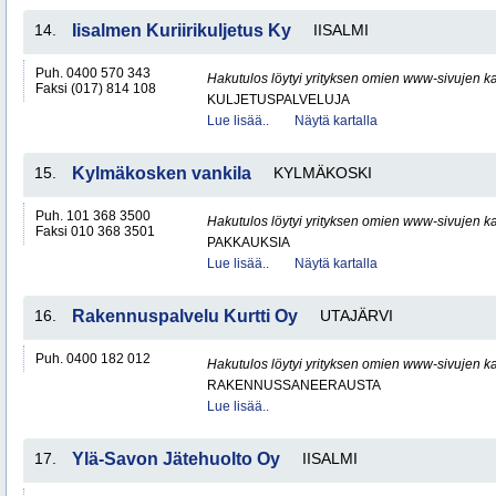
14.
Iisalmen Kuriirikuljetus Ky
IISALMI
Puh. 0400 570 343
Hakutulos löytyi yrityksen omien www-sivujen ka
Faksi (017) 814 108
KULJETUSPALVELUJA
Lue lisää..
Näytä kartalla
15.
Kylmäkosken vankila
KYLMÄKOSKI
Puh. 101 368 3500
Hakutulos löytyi yrityksen omien www-sivujen ka
Faksi 010 368 3501
PAKKAUKSIA
Lue lisää..
Näytä kartalla
16.
Rakennuspalvelu Kurtti Oy
UTAJÄRVI
Puh. 0400 182 012
Hakutulos löytyi yrityksen omien www-sivujen ka
RAKENNUSSANEERAUSTA
Lue lisää..
17.
Ylä-Savon Jätehuolto Oy
IISALMI