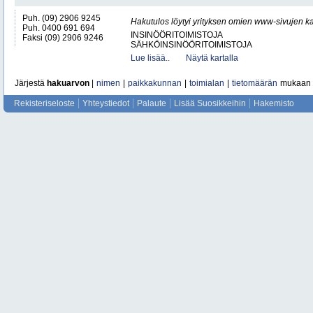
Puh. (09) 2906 9245
Hakutulos löytyi yrityksen omien www-sivujen ka
Puh. 0400 691 694
INSINÖÖRITOIMISTOJA
Faksi (09) 2906 9246
SÄHKÖINSINÖÖRITOIMISTOJA
Lue lisää..
Näytä kartalla
Järjestä
hakuarvon
|
nimen
|
paikkakunnan
|
toimialan
|
tietomäärän
mukaan
Rekisteriseloste
Yhteystiedot
Palaute
Lisää Suosikkeihin
Hakemisto