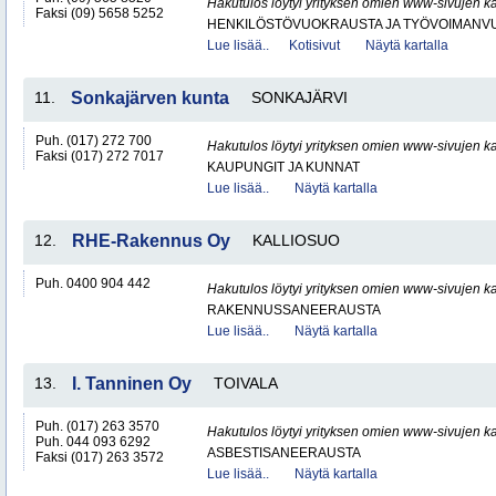
Hakutulos löytyi yrityksen omien www-sivujen ka
Faksi (09) 5658 5252
HENKILÖSTÖVUOKRAUSTA JA TYÖVOIMANV
Lue lisää..
Kotisivut
Näytä kartalla
11.
Sonkajärven kunta
SONKAJÄRVI
Puh. (017) 272 700
Hakutulos löytyi yrityksen omien www-sivujen ka
Faksi (017) 272 7017
KAUPUNGIT JA KUNNAT
Lue lisää..
Näytä kartalla
12.
RHE-Rakennus Oy
KALLIOSUO
Puh. 0400 904 442
Hakutulos löytyi yrityksen omien www-sivujen ka
RAKENNUSSANEERAUSTA
Lue lisää..
Näytä kartalla
13.
I. Tanninen Oy
TOIVALA
Puh. (017) 263 3570
Hakutulos löytyi yrityksen omien www-sivujen ka
Puh. 044 093 6292
ASBESTISANEERAUSTA
Faksi (017) 263 3572
Lue lisää..
Näytä kartalla