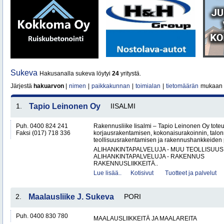
Sukeva
Hakusanalla sukeva löytyi
24
yritystä.
Järjestä
hakuarvon
|
nimen
|
paikkakunnan
|
toimialan
|
tietomäärän
mukaan
1.
Tapio Leinonen Oy
IISALMI
Puh. 0400 824 241
Rakennusliike Iisalmi – Tapio Leinonen Oy tote
Faksi (017) 718 336
korjausrakentamisen, kokonaisurakoinnin, talo
teollisuusrakentamisen ja rakennushankkeiden p
ALIHANKINTAPALVELUJA - MUU TEOLLISUUS
ALIHANKINTAPALVELUJA - RAKENNUS
RAKENNUSLIIKKEITÄ..
Lue lisää..
Kotisivut
Tuotteet ja palvelut
2.
Maalausliike J. Sukeva
PORI
Puh. 0400 830 780
MAALAUSLIIKKEITÄ JA MAALAREITA