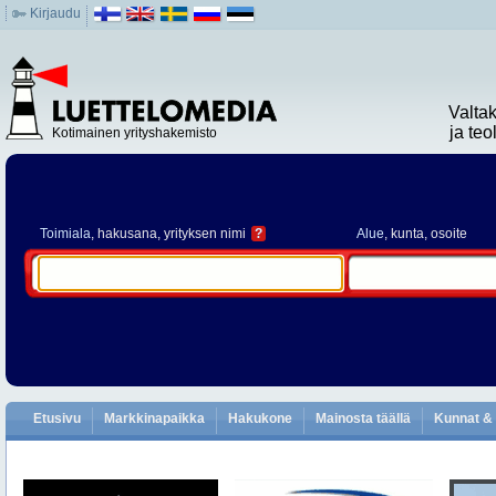
Kirjaudu
Valta
ja te
Kotimainen yrityshakemisto
Toimiala
, hakusana, yrityksen nimi
?
Alue
, kunta, osoite
Etusivu
Markkinapaikka
Hakukone
Mainosta täällä
Kunnat & 