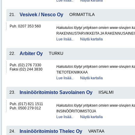
Lue lisää..
Näytä kartalla
21.
Vesivek / Nesco Oy
ORIMATTILA
Puh. 0207 353 560
Hakutulos löytyi yrityksen omien www-sivujen ka
RAKENNUSTARVIKKEITA JA RAKENNUSAINEI
Lue lisää..
Näytä kartalla
22.
Arbiter Oy
TURKU
Puh. (02) 276 7330
Hakutulos löytyi yrityksen omien www-sivujen ka
Faksi (02) 244 3830
TIETOTEKNIIKKAA
Lue lisää..
Näytä kartalla
23.
Insinööritoimisto Savolainen Oy
IISALMI
Puh. (017) 821 1511
Hakutulos löytyi yrityksen omien www-sivujen ka
Puh. 0500 279 012
INSINÖÖRITOIMISTOJA
Lue lisää..
Näytä kartalla
24.
Insinööritoimisto Thelec Oy
VANTAA