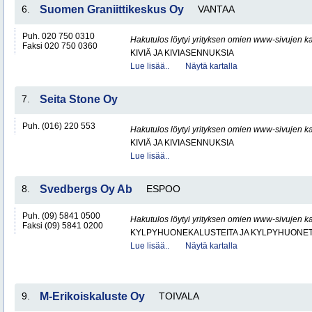
6.
Suomen Graniittikeskus Oy
VANTAA
Puh. 020 750 0310
Hakutulos löytyi yrityksen omien www-sivujen ka
Faksi 020 750 0360
KIVIÄ JA KIVIASENNUKSIA
Lue lisää..
Näytä kartalla
7.
Seita Stone Oy
Puh. (016) 220 553
Hakutulos löytyi yrityksen omien www-sivujen ka
KIVIÄ JA KIVIASENNUKSIA
Lue lisää..
8.
Svedbergs Oy Ab
ESPOO
Puh. (09) 5841 0500
Hakutulos löytyi yrityksen omien www-sivujen ka
Faksi (09) 5841 0200
KYLPYHUONEKALUSTEITA JA KYLPYHUONET
Lue lisää..
Näytä kartalla
9.
M-Erikoiskaluste Oy
TOIVALA