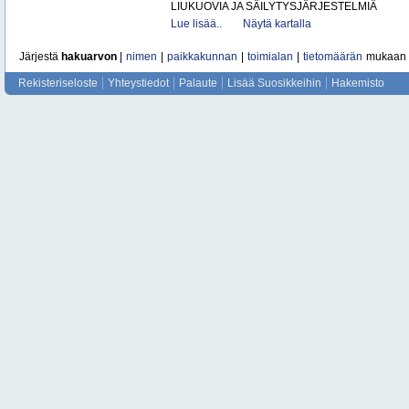
LIUKUOVIA JA SÄILYTYSJÄRJESTELMIÄ
Lue lisää..
Näytä kartalla
Järjestä
hakuarvon
|
nimen
|
paikkakunnan
|
toimialan
|
tietomäärän
mukaan
Rekisteriseloste
Yhteystiedot
Palaute
Lisää Suosikkeihin
Hakemisto