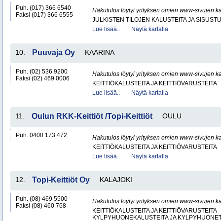
Puh. (017) 366 6540
Hakutulos löytyi yrityksen omien www-sivujen ka
Faksi (017) 366 6555
JULKISTEN TILOJEN KALUSTEITA JA SISUST
Lue lisää..
Näytä kartalla
10.
Puuvaja Oy
KAARINA
Puh. (02) 536 9200
Hakutulos löytyi yrityksen omien www-sivujen ka
Faksi (02) 469 0006
KEITTIÖKALUSTEITA JA KEITTIÖVARUSTEITA
Lue lisää..
Näytä kartalla
11.
Oulun RKK-Keittiöt /Topi-Keittiöt
OULU
Puh. 0400 173 472
Hakutulos löytyi yrityksen omien www-sivujen ka
KEITTIÖKALUSTEITA JA KEITTIÖVARUSTEITA
Lue lisää..
Näytä kartalla
12.
Topi-Keittiöt Oy
KALAJOKI
Puh. (08) 469 5500
Hakutulos löytyi yrityksen omien www-sivujen ka
Faksi (08) 460 768
KEITTIÖKALUSTEITA JA KEITTIÖVARUSTEITA
KYLPYHUONEKALUSTEITA JA KYLPYHUONET