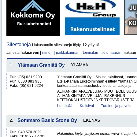
Silestoneja
Hakusanalla silestoneja löytyi
12
yritystä.
Järjestä
hakuarvon
|
nimen
|
paikkakunnan
|
toimialan
|
tietomäärän
mukaan
1.
Ylämaan Graniitti Oy
YLÄMAA
Puh. (05) 621 9200
Ylämaan Graniitti Oy – Sisustuskivitasot, luonnonk
Puh. 0500 883 935
Etelä-Karjala Liiketoiminnan esittely Ylämaan Gr
Faksi (05) 621 9224
korkealaatuisia sisustuskivituotteita, tasoja ja ..
ALIHANKINTAPALVELUJA - MUU TEOLLISUUS
ALIHANKINTAPALVELUJA - RAKENNUS
KEITTIÖKALUSTEITA JA KEITTIÖVARUSTEITA..
Lue lisää..
Kotisivut
Tuotteet ja palvelut
2.
Sommarö Basic Stone Oy
EKENÄS
Puh. 040 570 2029
Hakutulos löytyi yrityksen omien www-sivujen ka
Faksi (019) 223 2701