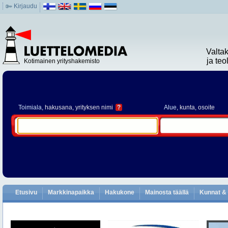
Kirjaudu
Valta
ja te
Kotimainen yrityshakemisto
Toimiala
, hakusana, yrityksen nimi
?
Alue
, kunta, osoite
Etusivu
Markkinapaikka
Hakukone
Mainosta täällä
Kunnat & 