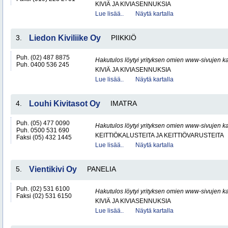
KIVIÄ JA KIVIASENNUKSIA
Lue lisää..
Näytä kartalla
3.
Liedon Kiviliike Oy
PIIKKIÖ
Puh. (02) 487 8875
Hakutulos löytyi yrityksen omien www-sivujen ka
Puh. 0400 536 245
KIVIÄ JA KIVIASENNUKSIA
Lue lisää..
Näytä kartalla
4.
Louhi Kivitasot Oy
IMATRA
Puh. (05) 477 0090
Hakutulos löytyi yrityksen omien www-sivujen ka
Puh. 0500 531 690
KEITTIÖKALUSTEITA JA KEITTIÖVARUSTEITA
Faksi (05) 432 1445
Lue lisää..
Näytä kartalla
5.
Vientikivi Oy
PANELIA
Puh. (02) 531 6100
Hakutulos löytyi yrityksen omien www-sivujen ka
Faksi (02) 531 6150
KIVIÄ JA KIVIASENNUKSIA
Lue lisää..
Näytä kartalla