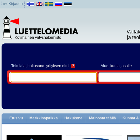
Kirjaudu
Valta
ja te
Kotimainen yrityshakemisto
Toimiala
, hakusana, yrityksen nimi
?
Alue
, kunta, osoite
Etusivu
Markkinapaikka
Hakukone
Mainosta täällä
Kunnat & 