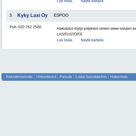
Lue lisää..
Näytä kartalla
3.
Kyky Lasi Oy
ESPOO
Puh. 020 762 2500
Hakutulos löytyi yrityksen omien www-sivujen ka
LASITUSTÖITÄ
Lue lisää..
Näytä kartalla
Rekisteriseloste
Yhteystiedot
Palaute
Lisää Suosikkeihin
Hakemisto