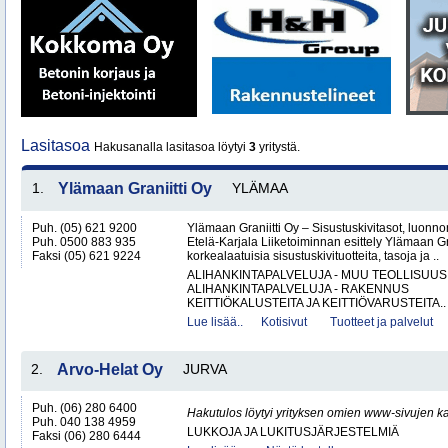
Lasitasoa
Hakusanalla lasitasoa löytyi
3
yritystä.
1.
Ylämaan Graniitti Oy
YLÄMAA
Puh. (05) 621 9200
Ylämaan Graniitti Oy – Sisustuskivitasot, luonnonk
Puh. 0500 883 935
Etelä-Karjala Liiketoiminnan esittely Ylämaan Gr
Faksi (05) 621 9224
korkealaatuisia sisustuskivituotteita, tasoja ja ..
ALIHANKINTAPALVELUJA - MUU TEOLLISUUS
ALIHANKINTAPALVELUJA - RAKENNUS
KEITTIÖKALUSTEITA JA KEITTIÖVARUSTEITA..
Lue lisää..
Kotisivut
Tuotteet ja palvelut
2.
Arvo-Helat Oy
JURVA
Puh. (06) 280 6400
Hakutulos löytyi yrityksen omien www-sivujen ka
Puh. 040 138 4959
LUKKOJA JA LUKITUSJÄRJESTELMIÄ
Faksi (06) 280 6444