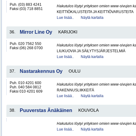
Puh. (03) 883 4241
Hakutulos löytyi yrityksen omien www-sivujen ka
Faksi (03) 718 8851
KEITTIÖKALUSTEITA JA KEITTIÖVARUSTEITA
Lue lisää..
Näytä kartalla
36.
Mirror Line Oy
KARIJOKI
Puh. 020 7562 550
Hakutulos löytyi yrityksen omien www-sivujen ka
Faksi (06) 268 0700
LIUKUOVIA JA SÄILYTYSJÄRJESTELMIÄ
Lue lisää..
Näytä kartalla
37.
Nastarakennus Oy
OULU
Puh. 010 4201 600
Hakutulos löytyi yrityksen omien www-sivujen ka
Puh. 040 584 0812
RAKENNUSLIIKKEITÄ
Faksi 010 4201 609
Lue lisää..
Näytä kartalla
38.
Puuverstas Änäkäinen
KOUVOLA
Hakutulos löytyi yrityksen omien www-sivujen ka
Lue lisää..
Näytä kartalla