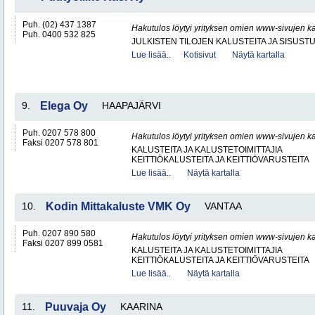
Puh. (02) 437 1387
Hakutulos löytyi yrityksen omien www-sivujen ka
Puh. 0400 532 825
JULKISTEN TILOJEN KALUSTEITA JA SISUST
Lue lisää..
Kotisivut
Näytä kartalla
9.
Elega Oy
HAAPAJÄRVI
Puh. 0207 578 800
Hakutulos löytyi yrityksen omien www-sivujen ka
Faksi 0207 578 801
KALUSTEITA JA KALUSTETOIMITTAJIA
KEITTIÖKALUSTEITA JA KEITTIÖVARUSTEITA
Lue lisää..
Näytä kartalla
10.
Kodin Mittakaluste VMK Oy
VANTAA
Puh. 0207 890 580
Hakutulos löytyi yrityksen omien www-sivujen ka
Faksi 0207 899 0581
KALUSTEITA JA KALUSTETOIMITTAJIA
KEITTIÖKALUSTEITA JA KEITTIÖVARUSTEITA
Lue lisää..
Näytä kartalla
11.
Puuvaja Oy
KAARINA