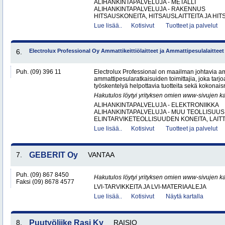
ALIHANKINTAPALVELUJA - METALLI
ALIHANKINTAPALVELUJA - RAKENNUS
HITSAUSKONEITA, HITSAUSLAITTEITA JA HIT
Lue lisää..
Kotisivut
Tuotteet ja palvelut
6.
Electrolux Professional Oy Ammattikeittiölaitteet ja Ammattipesulalaitteet
Puh. (09) 396 11
Electrolux Professional on maailman johtavia amm
ammattipesularatkaisuiden toimittajia, joka tarj
työskentelyä helpottavia tuotteita sekä kokonaisr
Hakutulos löytyi yrityksen omien www-sivujen ka
ALIHANKINTAPALVELUJA - ELEKTRONIIKKA
ALIHANKINTAPALVELUJA - MUU TEOLLISUUS
ELINTARVIKETEOLLISUUDEN KONEITA, LAITTE
Lue lisää..
Kotisivut
Tuotteet ja palvelut
7.
GEBERIT Oy
VANTAA
Puh. (09) 867 8450
Hakutulos löytyi yrityksen omien www-sivujen ka
Faksi (09) 8678 4577
LVI-TARVIKKEITA JA LVI-MATERIAALEJA
Lue lisää..
Kotisivut
Näytä kartalla
8.
Puutyöliike Rasi Ky
RAISIO