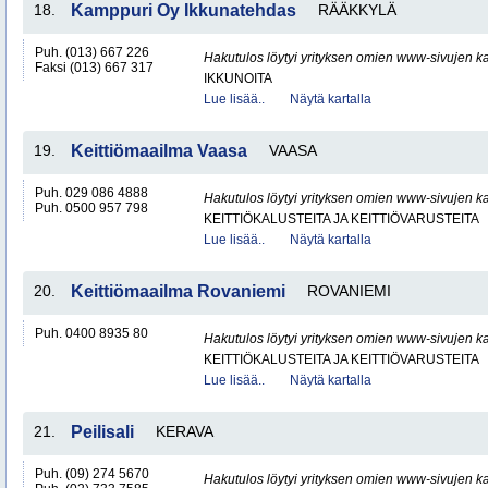
18.
Kamppuri Oy Ikkunatehdas
RÄÄKKYLÄ
Puh. (013) 667 226
Hakutulos löytyi yrityksen omien www-sivujen ka
Faksi (013) 667 317
IKKUNOITA
Lue lisää..
Näytä kartalla
19.
Keittiömaailma Vaasa
VAASA
Puh. 029 086 4888
Hakutulos löytyi yrityksen omien www-sivujen ka
Puh. 0500 957 798
KEITTIÖKALUSTEITA JA KEITTIÖVARUSTEITA
Lue lisää..
Näytä kartalla
20.
Keittiömaailma Rovaniemi
ROVANIEMI
Puh. 0400 8935 80
Hakutulos löytyi yrityksen omien www-sivujen ka
KEITTIÖKALUSTEITA JA KEITTIÖVARUSTEITA
Lue lisää..
Näytä kartalla
21.
Peilisali
KERAVA
Puh. (09) 274 5670
Hakutulos löytyi yrityksen omien www-sivujen ka