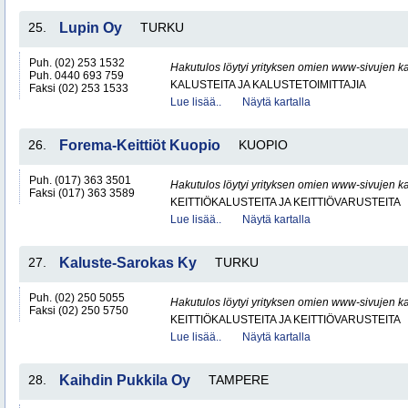
25.
Lupin Oy
TURKU
Puh. (02) 253 1532
Hakutulos löytyi yrityksen omien www-sivujen ka
Puh. 0440 693 759
KALUSTEITA JA KALUSTETOIMITTAJIA
Faksi (02) 253 1533
Lue lisää..
Näytä kartalla
26.
Forema-Keittiöt Kuopio
KUOPIO
Puh. (017) 363 3501
Hakutulos löytyi yrityksen omien www-sivujen ka
Faksi (017) 363 3589
KEITTIÖKALUSTEITA JA KEITTIÖVARUSTEITA
Lue lisää..
Näytä kartalla
27.
Kaluste-Sarokas Ky
TURKU
Puh. (02) 250 5055
Hakutulos löytyi yrityksen omien www-sivujen ka
Faksi (02) 250 5750
KEITTIÖKALUSTEITA JA KEITTIÖVARUSTEITA
Lue lisää..
Näytä kartalla
28.
Kaihdin Pukkila Oy
TAMPERE