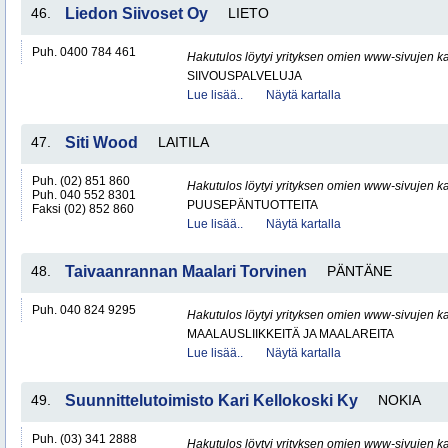
46.
Liedon Siivoset Oy
LIETO
Puh. 0400 784 461
Hakutulos löytyi yrityksen omien www-sivujen ka
SIIVOUSPALVELUJA
Lue lisää..
Näytä kartalla
47.
Siti Wood
LAITILA
Puh. (02) 851 860
Hakutulos löytyi yrityksen omien www-sivujen ka
Puh. 040 552 8301
PUUSEPÄNTUOTTEITA
Faksi (02) 852 860
Lue lisää..
Näytä kartalla
48.
Taivaanrannan Maalari Torvinen
PÄNTÄNE
Puh. 040 824 9295
Hakutulos löytyi yrityksen omien www-sivujen ka
MAALAUSLIIKKEITÄ JA MAALAREITA
Lue lisää..
Näytä kartalla
49.
Suunnittelutoimisto Kari Kellokoski Ky
NOKIA
Puh. (03) 341 2888
Hakutulos löytyi yrityksen omien www-sivujen ka