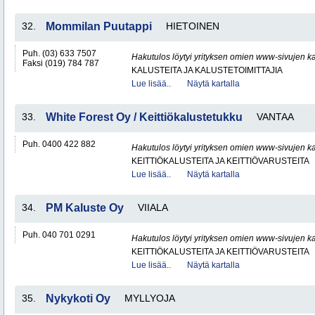
32.
Mommilan Puutappi
HIETOINEN
Puh. (03) 633 7507
Hakutulos löytyi yrityksen omien www-sivujen ka
Faksi (019) 784 787
KALUSTEITA JA KALUSTETOIMITTAJIA
Lue lisää..
Näytä kartalla
33.
White Forest Oy / Keittiökalustetukku
VANTAA
Puh. 0400 422 882
Hakutulos löytyi yrityksen omien www-sivujen ka
KEITTIÖKALUSTEITA JA KEITTIÖVARUSTEITA
Lue lisää..
Näytä kartalla
34.
PM Kaluste Oy
VIIALA
Puh. 040 701 0291
Hakutulos löytyi yrityksen omien www-sivujen ka
KEITTIÖKALUSTEITA JA KEITTIÖVARUSTEITA
Lue lisää..
Näytä kartalla
35.
Nykykoti Oy
MYLLYOJA