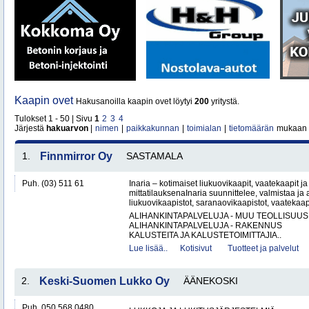
Kaapin ovet
Hakusanoilla kaapin ovet löytyi
200
yritystä.
Tulokset 1 - 50 | Sivu
1
2
3
4
Järjestä
hakuarvon
|
nimen
|
paikkakunnan
|
toimialan
|
tietomäärän
mukaan
1.
Finnmirror Oy
SASTAMALA
Puh. (03) 511 61
Inaria – kotimaiset liukuovikaapit, vaatekaapit ja 
mittatilauksenaInaria suunnittelee, valmistaa ja a
liukuovikaapistot, saranaovikaapistot, vaatekaap
ALIHANKINTAPALVELUJA - MUU TEOLLISUUS
ALIHANKINTAPALVELUJA - RAKENNUS
KALUSTEITA JA KALUSTETOIMITTAJIA..
Lue lisää..
Kotisivut
Tuotteet ja palvelut
2.
Keski-Suomen Lukko Oy
ÄÄNEKOSKI
Puh. 050 568 0480