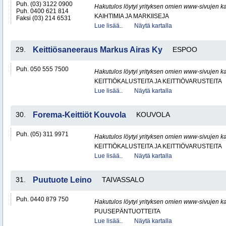
Puh. (03) 3122 0900
Hakutulos löytyi yrityksen omien www-sivujen ka
Puh. 0400 621 814
KAIHTIMIA JA MARKIISEJA
Faksi (03) 214 6531
Lue lisää..
Näytä kartalla
29.
Keittiösaneeraus Markus Airas Ky
ESPOO
Puh. 050 555 7500
Hakutulos löytyi yrityksen omien www-sivujen ka
KEITTIÖKALUSTEITA JA KEITTIÖVARUSTEITA
Lue lisää..
Näytä kartalla
30.
Forema-Keittiöt Kouvola
KOUVOLA
Puh. (05) 311 9971
Hakutulos löytyi yrityksen omien www-sivujen ka
KEITTIÖKALUSTEITA JA KEITTIÖVARUSTEITA
Lue lisää..
Näytä kartalla
31.
Puutuote Leino
TAIVASSALO
Puh. 0440 879 750
Hakutulos löytyi yrityksen omien www-sivujen ka
PUUSEPÄNTUOTTEITA
Lue lisää..
Näytä kartalla