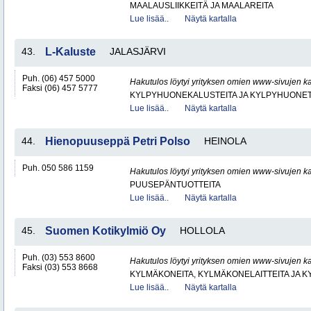
MAALAUSLIIKKEITÄ JA MAALAREITA
Lue lisää..
Näytä kartalla
43.
L-Kaluste
JALASJÄRVI
Puh. (06) 457 5000
Hakutulos löytyi yrityksen omien www-sivujen ka
Faksi (06) 457 5777
KYLPYHUONEKALUSTEITA JA KYLPYHUONET
Lue lisää..
Näytä kartalla
44.
Hienopuuseppä Petri Polso
HEINOLA
Puh. 050 586 1159
Hakutulos löytyi yrityksen omien www-sivujen ka
PUUSEPÄNTUOTTEITA
Lue lisää..
Näytä kartalla
45.
Suomen Kotikylmiö Oy
HOLLOLA
Puh. (03) 553 8600
Hakutulos löytyi yrityksen omien www-sivujen ka
Faksi (03) 553 8668
KYLMÄKONEITA, KYLMÄKONELAITTEITA JA
Lue lisää..
Näytä kartalla