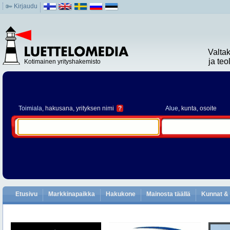
Kirjaudu
Valta
ja te
Kotimainen yrityshakemisto
Toimiala
, hakusana, yrityksen nimi
?
Alue
, kunta, osoite
Etusivu
Markkinapaikka
Hakukone
Mainosta täällä
Kunnat & 