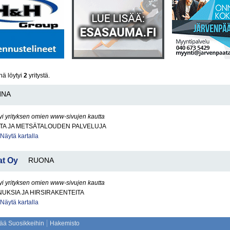
nä löytyi
2
yritystä.
NNA
yi yrityksen omien www-sivujen kautta
TA JA METSÄTALOUDEN PALVELUJA
Näytä kartalla
at Oy
RUONA
yi yrityksen omien www-sivujen kautta
UKSIA JA HIRSIRAKENTEITA
Näytä kartalla
sää Suosikkeihin
Hakemisto