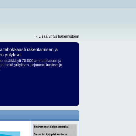
» Lisää yritys hakemistoon
ja tehokkaasti rakentamisen ja
en yritykset
 sisältää yli 70.000 ammattilaisen ja
dot sekä yrityksen tarjoamat tuotteet ja
ä