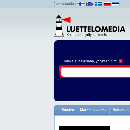
Kirjaudu
Kotimainen yrityshakemisto
Toimiala
, hakusana, yrityksen nimi
?
Etusivu
Markkinapaikka
Hakukone