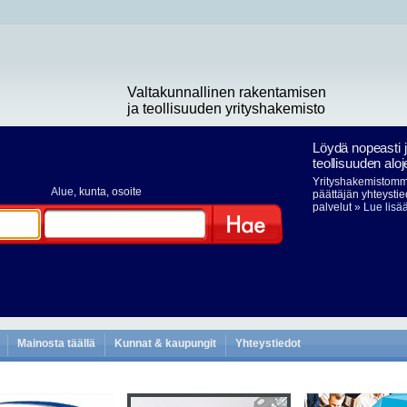
Valtakunnallinen rakentamisen
ja teollisuuden yrityshakemisto
Löydä nopeasti 
teollisuuden aloj
Yrityshakemistomme
Alue
, kunta, osoite
päättäjän yhteystie
palvelut
» Lue lisä
Hae
Mainosta täällä
Kunnat & kaupungit
Yhteystiedot