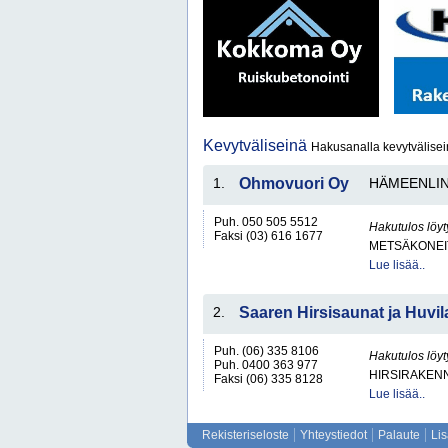
Kevytväliseinä
Hakusanalla kevytvälisei
1.
Ohmovuori Oy
HÄMEENLI
Puh. 050 505 5512
Hakutulos löyt
Faksi (03) 616 1677
METSÄKONEI
Lue lisää..
2.
Saaren Hirsisaunat ja Huvil
Puh. (06) 335 8106
Hakutulos löyt
Puh. 0400 363 977
HIRSIRAKENN
Faksi (06) 335 8128
Lue lisää..
Rekisteriseloste
Yhteystiedot
Palaute
Li