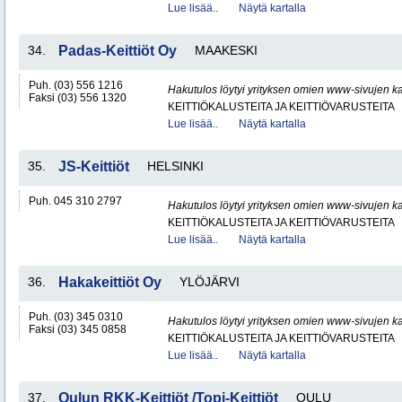
Lue lisää..
Näytä kartalla
34.
Padas-Keittiöt Oy
MAAKESKI
Puh. (03) 556 1216
Hakutulos löytyi yrityksen omien www-sivujen ka
Faksi (03) 556 1320
KEITTIÖKALUSTEITA JA KEITTIÖVARUSTEITA
Lue lisää..
Näytä kartalla
35.
JS-Keittiöt
HELSINKI
Puh. 045 310 2797
Hakutulos löytyi yrityksen omien www-sivujen ka
KEITTIÖKALUSTEITA JA KEITTIÖVARUSTEITA
Lue lisää..
Näytä kartalla
36.
Hakakeittiöt Oy
YLÖJÄRVI
Puh. (03) 345 0310
Hakutulos löytyi yrityksen omien www-sivujen ka
Faksi (03) 345 0858
KEITTIÖKALUSTEITA JA KEITTIÖVARUSTEITA
Lue lisää..
Näytä kartalla
37.
Oulun RKK-Keittiöt /Topi-Keittiöt
OULU