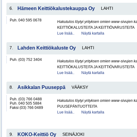
6.
Hämeen Keittiökalustekauppa Oy
LAHTI
Puh. 040 595 0678
Hakutulos löytyi yrityksen omien www-sivujen ka
KEITTIÖKALUSTEITA JA KEITTIÖVARUSTEITA
Lue lisää..
Näytä kartalla
7.
Lahden Keittiökaluste Oy
LAHTI
Puh. (03) 752 3404
Hakutulos löytyi yrityksen omien www-sivujen ka
KEITTIÖKALUSTEITA JA KEITTIÖVARUSTEITA
Lue lisää..
Näytä kartalla
8.
Asikkalan Puuseppä
VÄÄKSY
Puh. (03) 766 0488
Hakutulos löytyi yrityksen omien www-sivujen ka
Puh. 040 505 5884
PUUSEPÄNTUOTTEITA
Faksi (03) 766 0489
Lue lisää..
Näytä kartalla
9.
KOKO-Keittiö Oy
SEINÄJOKI