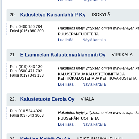
Lue lisää..
Näytä kartalla
20.
Kalustetyö Kaisanlahti P Ky
ISOKYLÄ
Puh. 0400 150 784
Hakutulos löytyi yrityksen omien www-sivujen ka
Faksi (016) 880 300
PUUSEPÄNTUOTTEITA
Lue lisää..
Näytä kartalla
21.
E Lammelan Kalustemarkkinointi Oy
VIRKKALA
Puh. (019) 343 130
Hakutulos löytyi yrityksen omien www-sivujen ka
Puh. 0500 471 702
KALUSTEITA JA KALUSTETOIMITTAJIA
Faksi (019) 343 138
KEITTIÖKALUSTEITA JA KEITTIÖVARUSTEITA
Lue lisää..
Näytä kartalla
22.
Kalustetuote Eerola Oy
VIIALA
Puh. 010 524 4020
Hakutulos löytyi yrityksen omien www-sivujen ka
Faksi (03) 543 3063
PUUSEPÄNTUOTTEITA
Lue lisää..
Näytä kartalla