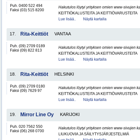
Puh. 0400 522 494
Hakutulos löytyi yrityksen omien www-sivujen ka
Faksi (03) 515 8200
KEITTIÖKALUSTEITA JA KEITTIÖVARUSTEITA
Lue lisää..
Näytä kartalla
17.
Rita-Keittiöt
VANTAA
Puh. (09) 2709 0189
Hakutulos löytyi yrityksen omien www-sivujen ka
Faksi (09) 822 813
KEITTIÖKALUSTEITA JA KEITTIÖVARUSTEITA
Lue lisää..
Näytä kartalla
18.
Rita-Keittiöt
HELSINKI
Puh. (09) 2709 0180
Hakutulos löytyi yrityksen omien www-sivujen ka
Faksi (09) 7629 97
KEITTIÖKALUSTEITA JA KEITTIÖVARUSTEITA
Lue lisää..
Näytä kartalla
19.
Mirror Line Oy
KARIJOKI
Puh. 020 7562 550
Hakutulos löytyi yrityksen omien www-sivujen ka
Faksi (06) 268 0700
LIUKUOVIA JA SÄILYTYSJÄRJESTELMIÄ