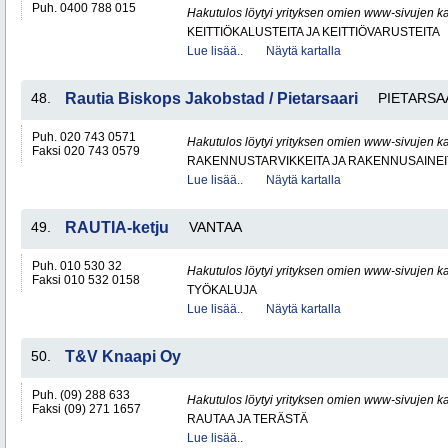
Puh. 0400 788 015
Hakutulos löytyi yrityksen omien www-sivujen ka
KEITTIÖKALUSTEITA JA KEITTIÖVARUSTEITA
Lue lisää..
Näytä kartalla
48.
Rautia Biskops Jakobstad / Pietarsaari
PIETARSA
Puh. 020 743 0571
Hakutulos löytyi yrityksen omien www-sivujen ka
Faksi 020 743 0579
RAKENNUSTARVIKKEITA JA RAKENNUSAINEI
Lue lisää..
Näytä kartalla
49.
RAUTIA-ketju
VANTAA
Puh. 010 530 32
Hakutulos löytyi yrityksen omien www-sivujen ka
Faksi 010 532 0158
TYÖKALUJA
Lue lisää..
Näytä kartalla
50.
T&V Knaapi Oy
Puh. (09) 288 633
Hakutulos löytyi yrityksen omien www-sivujen ka
Faksi (09) 271 1657
RAUTAA JA TERÄSTÄ
Lue lisää..