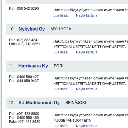
Puh. 050 542 6290
Hakutulos löytyi yrityksen omien www-sivujen ka
Lue lisää..
Näytä kartalla
10.
Nykykoti Oy
MYLLYOJA
Puh. (03) 883 4241
Hakutulos löytyi yrityksen omien www-sivujen ka
Faksi (03) 718 8851
KEITTIÖKALUSTEITA JA KEITTIÖVARUSTEITA
Lue lisää..
Näytä kartalla
11.
Harrivaara Ky
PORI
Puh. 0400 590 427
Hakutulos löytyi yrityksen omien www-sivujen ka
Puh. 044 059 0427
KEITTIÖKALUSTEITA JA KEITTIÖVARUSTEITA
Lue lisää..
Näytä kartalla
12.
KJ-Markkinointi Oy
SEINÄJOKI
Puh. (06) 428 8800
Hakutulos löytyi yrityksen omien www-sivujen ka
Puh. 0400 550 465
PUUSEPÄNTUOTTEITA
Faksi (06) 428 8820
Lue lisää..
Näytä kartalla