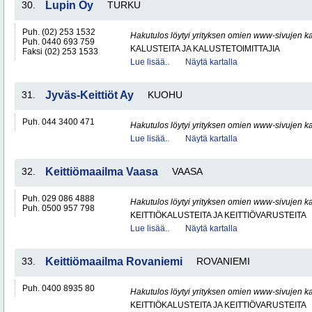
30.
Lupin Oy
TURKU
Puh. (02) 253 1532
Hakutulos löytyi yrityksen omien www-sivujen ka
Puh. 0440 693 759
KALUSTEITA JA KALUSTETOIMITTAJIA
Faksi (02) 253 1533
Lue lisää..
Näytä kartalla
31.
Jyväs-Keittiöt Ay
KUOHU
Puh. 044 3400 471
Hakutulos löytyi yrityksen omien www-sivujen ka
Lue lisää..
Näytä kartalla
32.
Keittiömaailma Vaasa
VAASA
Puh. 029 086 4888
Hakutulos löytyi yrityksen omien www-sivujen ka
Puh. 0500 957 798
KEITTIÖKALUSTEITA JA KEITTIÖVARUSTEITA
Lue lisää..
Näytä kartalla
33.
Keittiömaailma Rovaniemi
ROVANIEMI
Puh. 0400 8935 80
Hakutulos löytyi yrityksen omien www-sivujen ka
KEITTIÖKALUSTEITA JA KEITTIÖVARUSTEITA