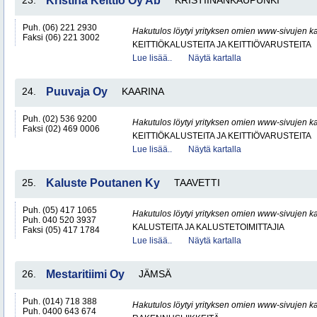
23.
Kristina Keittiö Oy Ab
KRISTIINANKAUPUNKI
Puh. (06) 221 2930
Hakutulos löytyi yrityksen omien www-sivujen ka
Faksi (06) 221 3002
KEITTIÖKALUSTEITA JA KEITTIÖVARUSTEITA
Lue lisää..
Näytä kartalla
24.
Puuvaja Oy
KAARINA
Puh. (02) 536 9200
Hakutulos löytyi yrityksen omien www-sivujen ka
Faksi (02) 469 0006
KEITTIÖKALUSTEITA JA KEITTIÖVARUSTEITA
Lue lisää..
Näytä kartalla
25.
Kaluste Poutanen Ky
TAAVETTI
Puh. (05) 417 1065
Hakutulos löytyi yrityksen omien www-sivujen ka
Puh. 040 520 3937
KALUSTEITA JA KALUSTETOIMITTAJIA
Faksi (05) 417 1784
Lue lisää..
Näytä kartalla
26.
Mestaritiimi Oy
JÄMSÄ
Puh. (014) 718 388
Hakutulos löytyi yrityksen omien www-sivujen ka
Puh. 0400 643 674