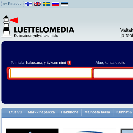
Kirjaudu
Valta
ja te
Kotimainen yrityshakemisto
Toimiala
, hakusana, yrityksen nimi
?
Alue
, kunta, osoite
Etusivu
Markkinapaikka
Hakukone
Mainosta täällä
Kunnat & 