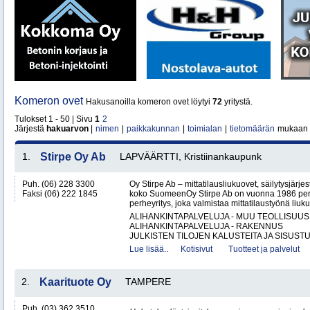
Komeron ovet
Hakusanoilla komeron ovet löytyi
72
yritystä.
Tulokset 1 - 50 | Sivu
1
2
Järjestä
hakuarvon
|
nimen
|
paikkakunnan
|
toimialan
|
tietomäärän
mukaan
1.
Stirpe Oy Ab
LAPVÄÄRTTI, Kristiinankaupunk
Puh. (06) 228 3300
Oy Stirpe Ab – mittatilausliukuovet, säilytysjärj
Faksi (06) 222 1845
koko SuomeenOy Stirpe Ab on vuonna 1986 per
perheyritys, joka valmistaa mittatilaustyönä liuk
ALIHANKINTAPALVELUJA - MUU TEOLLISUUS
ALIHANKINTAPALVELUJA - RAKENNUS
JULKISTEN TILOJEN KALUSTEITA JA SISUSTU
Lue lisää..
Kotisivut
Tuotteet ja palvelut
2.
Kaarituote Oy
TAMPERE
Puh. (03) 362 3510