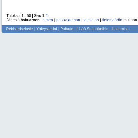
Tulokset 1 - 50 | Sivu
1
2
Järjestä
hakuarvon
|
nimen
|
paikkakunnan
|
toimialan
|
tietomäärän
mukaan
Rekisteriseloste
Yhteystiedot
Palaute
Lisää Suosikkeihin
Hakemisto