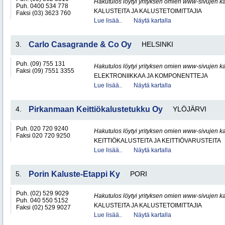
Hakutulos löytyi yrityksen omien www-sivujen ka
Puh. 0400 534 778
KALUSTEITA JA KALUSTETOIMITTAJIA
Faksi (03) 3623 760
Lue lisää..
Näytä kartalla
3.
Carlo Casagrande & Co Oy
HELSINKI
Puh. (09) 755 131
Hakutulos löytyi yrityksen omien www-sivujen ka
Faksi (09) 7551 3355
ELEKTRONIIKKAA JA KOMPONENTTEJA
Lue lisää..
Näytä kartalla
4.
Pirkanmaan Keittiökalustetukku Oy
YLÖJÄRVI
Puh. 020 720 9240
Hakutulos löytyi yrityksen omien www-sivujen ka
Faksi 020 720 9250
KEITTIÖKALUSTEITA JA KEITTIÖVARUSTEITA
Lue lisää..
Näytä kartalla
5.
Porin Kaluste-Etappi Ky
PORI
Puh. (02) 529 9029
Hakutulos löytyi yrityksen omien www-sivujen ka
Puh. 040 550 5152
KALUSTEITA JA KALUSTETOIMITTAJIA
Faksi (02) 529 9027
Lue lisää..
Näytä kartalla