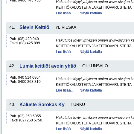
Puh. 0400 743 750
Hakutulos löytyi yrityksen omien www-sivujen ka
KEITTIÖKALUSTEITA JA KEITTIÖVARUSTEITA
Lue lisää..
Näytä kartalla
41.
Sievin Keittiö
YLIVIESKA
Puh. (08) 420 040
Hakutulos löytyi yrityksen omien www-sivujen ka
Faksi (08) 425 899
KEITTIÖKALUSTEITA JA KEITTIÖVARUSTEITA
Lue lisää..
Näytä kartalla
42.
Lumia keittiöt avoin yhtiö
OULUNSALO
Puh. 040 514 6804
Hakutulos löytyi yrityksen omien www-sivujen ka
Puh. 0400 268 810
KEITTIÖKALUSTEITA JA KEITTIÖVARUSTEITA
Lue lisää..
Näytä kartalla
43.
Kaluste-Sarokas Ky
TURKU
Puh. (02) 250 5055
Hakutulos löytyi yrityksen omien www-sivujen ka
Faksi (02) 250 5750
KEITTIÖKALUSTEITA JA KEITTIÖVARUSTEITA
Lue lisää..
Näytä kartalla