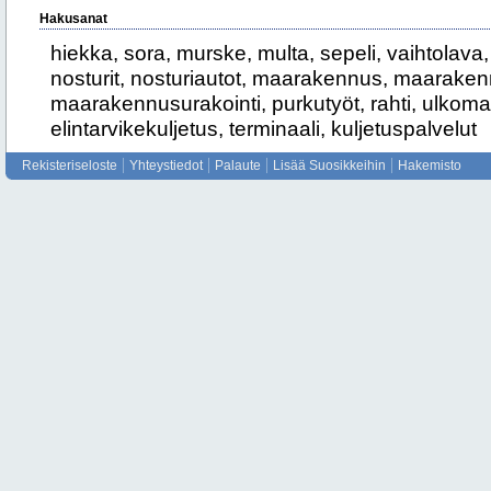
Hakusanat
hiekka, sora, murske, multa, sepeli, vaihtolava,
nosturit, nosturiautot, maarakennus, maarakenn
maarakennusurakointi, purkutyöt, rahti, ulkoma
elintarvikekuljetus, terminaali, kuljetuspalvelut
Rekisteriseloste
Yhteystiedot
Palaute
Lisää Suosikkeihin
Hakemisto