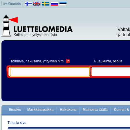
Kirjaudu
Valta
ja te
Kotimainen yrityshakemisto
Toimiala
, hakusana, yrityksen nimi
?
Alue
, kunta, osoite
Etusivu
Markkinapaikka
Hakukone
Mainosta täällä
Kunnat & 
Tulosta sivu