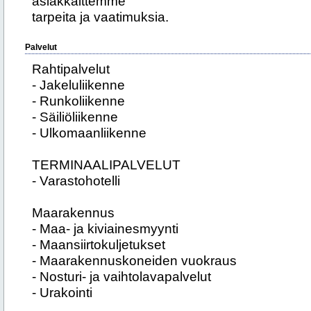
asiakkaittemme
tarpeita ja vaatimuksia.
Palvelut
Rahtipalvelut
- Jakeluliikenne
- Runkoliikenne
- Säiliöliikenne
- Ulkomaanliikenne
TERMINAALIPALVELUT
- Varastohotelli
Maarakennus
- Maa- ja kiviainesmyynti
- Maansiirtokuljetukset
- Maarakennuskoneiden vuokraus
- Nosturi- ja vaihtolavapalvelut
- Urakointi