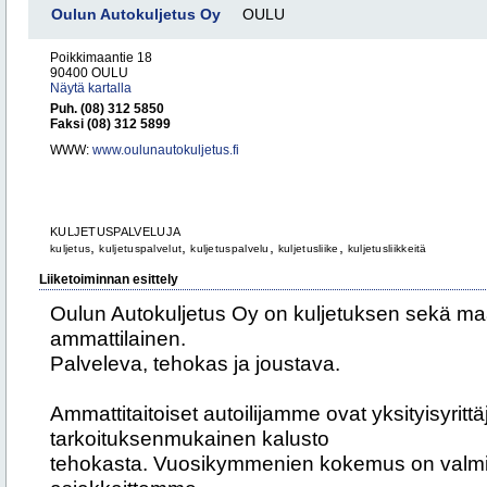
Oulun Autokuljetus Oy
OULU
Poikkimaantie 18
90400 OULU
Näytä kartalla
Puh. (08) 312 5850
Faksi (08) 312 5899
WWW:
www.oulunautokuljetus.fi
KULJETUSPALVELUJA
,
,
,
,
kuljetus
kuljetuspalvelut
kuljetuspalvelu
kuljetusliike
kuljetusliikkeitä
Liiketoiminnan esittely
Oulun Autokuljetus Oy on kuljetuksen sekä ma
ammattilainen.
Palveleva, tehokas ja joustava.
Ammattitaitoiset autoilijamme ovat yksityisyrittäj
tarkoituksenmukainen kalusto
tehokasta. Vuosikymmenien kokemus on valm