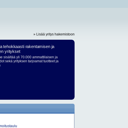
» Lisää yritys hakemistoon
ja tehokkaasti rakentamisen ja
en yritykset
 sisältää yli 70.000 ammattilaisen ja
dot sekä yrityksen tarjoamat tuotteet ja
ä
moitustaulu