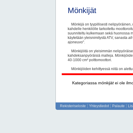
Mönkijät
Mönkijä on tyypillisesti nelipyöräinen, 
kahdelle henkilölle tarkoitettu moottoroi
suunniteltu kulkemaan sekä huonossa maa
käytetään yleisnimitystä ATV, sanasta
all
ajoneuvo".
Mönkijöitä on yleisimmän nelipyöräise
kahdeksanpyöräisiä malleja. Mönkijöiden 
40-1000 cm² polttomoottori.
Mönkijöiden kehittyessä niitä on alet
hyötyajoneuvoina ja työkoneina. Mönkijö
esimerkiksi rankojen, halkojen tai muide
kuljettamiseen. Mönkijöihin on saatavissa
Kategoriassa
mönkijät
ei ole ilmo
vinssejä ja töiden apuvälineitä. Traktori
auttavat niitä pienissä töissä ja ne eivät 
käytettäessä.
Rekisteriseloste
Yhteystiedot
Palaute
Li