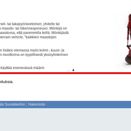
neli- tai takapyörävetoinen, yhdelle tai
tu maasto- tai liikenneajoneuvo. Mönkijä on
stossa, että paremmilla teillä. Mönkijästä
-terrain vehicle
, "kaikkien maastojen
n lisäksi olemassa myös kolmi-, kuusi- ja
moottorina on tyypillisesti yksisylinterinen
tu käyttää enenevässä määrin
...
ihin on saatavissa monenlaisia peräkärryjä
n kuljetusta vaativien esineiden
 erilaisia työkaluja kuten lumiauroja,
ituksia.
in verrattuna mönkijän keveys ja ketteryys
jätä luontoon yhtä suuria jälkiä kuin traktoria
sää Suosikkeihin
Hakemisto