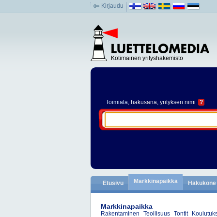
Kirjaudu
Kotimainen yrityshakemisto
Toimiala
, hakusana, yrityksen nimi
?
Markkinapaikka
Etusivu
Hakukone
Markkinapaikka
Rakentaminen
Teollisuus
Tontit
Koulutukse