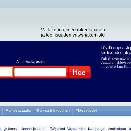
Valtakunnallinen rakentamisen
ja teollisuuden yrityshakemisto
Löydä nopeasti 
teollisuuden aloj
Yrityshakemistomme
Alue
, kunta, osoite
päättäjän yhteystie
palvelut
» Lue lisä
Hae
Mainosta täällä
Kunnat & kaupungit
Yhteystiedot
t ja kurssit
Koneet ja laitteet
Työpaikat
Vapaa-aika
Kampanjat
Vuokrataan
Il