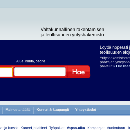
Valtakunnallinen rakentamisen
ja teollisuuden yrityshakemisto
Löydä nopeasti 
teollisuuden aloj
Yrityshakemistomme
Alue
, kunta, osoite
päättäjän yhteystie
palvelut
» Lue lisä
Hae
Mainosta täällä
Kunnat & kaupungit
Yhteystiedot
t ja kurssit
Koneet ja laitteet
Työpaikat
Vapaa-aika
Kampanjat
Vuokrataan
Il