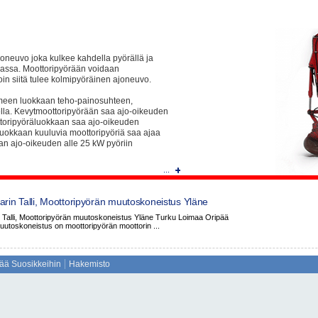
joneuvo joka kulkee kahdella pyörällä ja
jassa. Moottoripyörään voidaan
oin siitä tulee kolmipyöräinen ajoneuvo.
meen luokkaan teho-painosuhteen,
ella. Kevytmoottoripyörään saa ajo-oikeuden
ttoripyöräluokkaan saa ajo-oikeuden
luokkaan kuuluvia moottoripyöriä saa ajaa
aan ajo-oikeuden alle 25 kW pyöriin
...
llinen nopeus on 45 km/h ja iskutilavuus
 Mopo on usein kooltaan pienempi kuin
koon ja tehon, sekä huippunopeuksien
rin Talli, Moottoripyörän muutoskoneistus Yläne
 Oripää
 Talli, Moottoripyörän muutoskoneistus Yläne Turku Loimaa Oripää
utoskoneistus on moottoripyörän moottorin ...
irakenne. Runkoon kiinnittyvät niin
 muut keskeiset moottoripyörän osa. Nykyään
miinista. Ennen alumiinia moottoripyörien
inista valmistetun rungon nimi on palkkirunko,
sää Suosikkeihin
Hakemisto
ja.
ja kytkin muodostavat useimmiten kiinteän
a niin, että kampiakseli on pyörän
oikittaissuunnassa. Moottoripyörän kytkin on