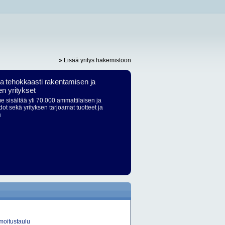
» Lisää yritys hakemistoon
ja tehokkaasti rakentamisen ja
en yritykset
 sisältää yli 70.000 ammattilaisen ja
dot sekä yrityksen tarjoamat tuotteet ja
ä
moitustaulu