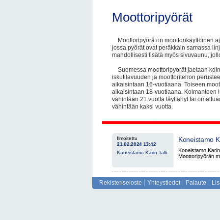
Moottoripyörät
Moottoripyörä on moottorikäyttöinen a
jossa pyörät ovat peräkkäin samassa lin
mahdollisesti lisätä myös sivuvaunu, joll
Suomessa moottoripyörät jaetaan kol
iskutilavuuden ja moottoritehon peruste
aikaisintaan 16-vuotiaana. Toiseen moo
aikaisintaan 18-vuotiaana. Kolmanteen 
vähintään 21 vuotta täyttänyt tai omattu
vähintään kaksi vuotta.
Moottoripyörää, jonka suurin rakentee
korkeintaan 50 cm3 kutsutaan mopoksi.
moottoripyörä ja eroaa myös moottorin 
Ilmoitettu
Koneistamo Ka
osalta.
21.02.2024 13:42
Turku Loimaa
Koneistamo Karin
Koneistamo Karin Talli
Moottoripyörän mu
Runko on moottoripyörän keskeisin tuk
etuhaarukka, takahaarukka, moottori ja
moottoripyörien runko on valmistettu alu
rungot valmistettiin teräsputkista. Alumi
Rekisteriseloste
Yhteystiedot
Palaute
Li
skoottereissa käytetään monokokkirunko
Moottoripyörässä moottori, vaihteisto 
kokonaisuuden. Moottori voidaan sijoitta
pituusakselin suhteen joko pituus- tai p