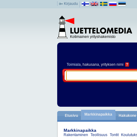
Kirjaudu
Kotimainen yrityshakemisto
Toimiala
, hakusana, yrityksen nimi
?
Markkinapaikka
Etusivu
Hakukone
Markkinapaikka
Rakentaminen
Teollisuus
Tontit
Koulutukse