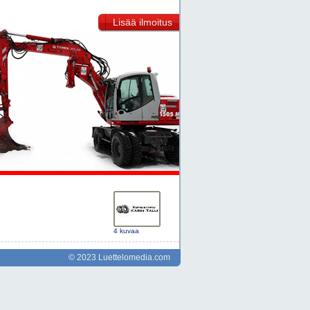
Lisää ilmoitus
4 kuvaa
© 2023 Luettelomedia.com