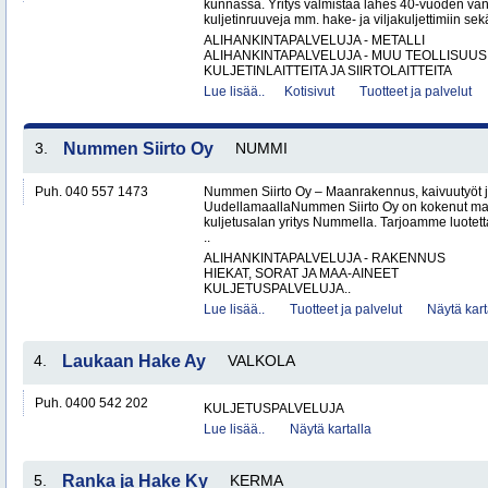
kunnassa. Yritys valmistaa lähes 40-vuoden va
kuljetinruuveja mm. hake- ja viljakuljettimiin sekä 
ALIHANKINTAPALVELUJA - METALLI
ALIHANKINTAPALVELUJA - MUU TEOLLISUUS
KULJETINLAITTEITA JA SIIRTOLAITTEITA
Lue lisää..
Kotisivut
Tuotteet ja palvelut
3.
Nummen Siirto Oy
NUMMI
Puh. 040 557 1473
Nummen Siirto Oy – Maanrakennus, kaivuutyöt j
UudellamaallaNummen Siirto Oy on kokenut ma
kuljetusalan yritys Nummella. Tarjoamme luotett
..
ALIHANKINTAPALVELUJA - RAKENNUS
HIEKAT, SORAT JA MAA-AINEET
KULJETUSPALVELUJA..
Lue lisää..
Tuotteet ja palvelut
Näytä kart
4.
Laukaan Hake Ay
VALKOLA
Puh. 0400 542 202
KULJETUSPALVELUJA
Lue lisää..
Näytä kartalla
5.
Ranka ja Hake Ky
KERMA