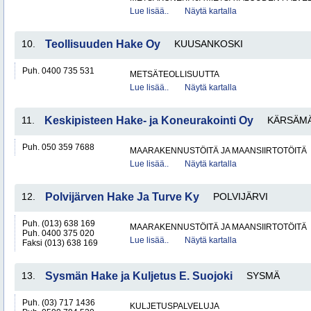
Lue lisää..
Näytä kartalla
10.
Teollisuuden Hake Oy
KUUSANKOSKI
Puh. 0400 735 531
METSÄTEOLLISUUTTA
Lue lisää..
Näytä kartalla
11.
Keskipisteen Hake- ja Koneurakointi Oy
KÄRSÄMÄ
Puh. 050 359 7688
MAARAKENNUSTÖITÄ JA MAANSIIRTOTÖITÄ
Lue lisää..
Näytä kartalla
12.
Polvijärven Hake Ja Turve Ky
POLVIJÄRVI
Puh. (013) 638 169
MAARAKENNUSTÖITÄ JA MAANSIIRTOTÖITÄ
Puh. 0400 375 020
Lue lisää..
Näytä kartalla
Faksi (013) 638 169
13.
Sysmän Hake ja Kuljetus E. Suojoki
SYSMÄ
Puh. (03) 717 1436
KULJETUSPALVELUJA