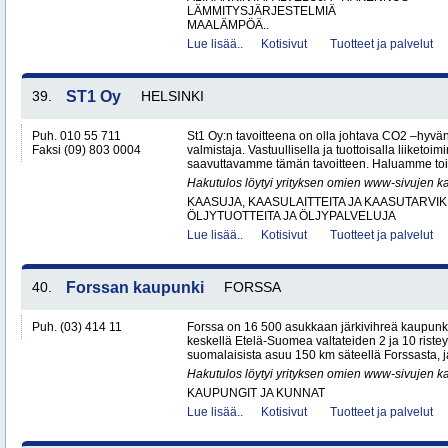
LÄMMITYSJÄRJESTELMIÄ
MAALÄMPÖÄ..
Lue lisää..
Kotisivut
Tuotteet ja palvelut
39.
ST1 Oy
HELSINKI
Puh. 010 55 711
St1 Oy:n tavoitteena on olla johtava CO2 –hyvä
Faksi (09) 803 0004
valmistaja. Vastuullisella ja tuottoisalla liiketo
saavuttavamme tämän tavoitteen. Haluamme toi
Hakutulos löytyi yrityksen omien www-sivujen ka
KAASUJA, KAASULAITTEITA JA KAASUTARVIK
ÖLJYTUOTTEITA JA ÖLJYPALVELUJA
Lue lisää..
Kotisivut
Tuotteet ja palvelut
40.
Forssan kaupunki
FORSSA
Puh. (03) 414 11
Forssa on 16 500 asukkaan järkivihreä kaupun
keskellä Etelä-Suomea valtateiden 2 ja 10 ristey
suomalaisista asuu 150 km säteellä Forssasta,
Hakutulos löytyi yrityksen omien www-sivujen ka
KAUPUNGIT JA KUNNAT
Lue lisää..
Kotisivut
Tuotteet ja palvelut