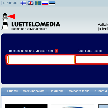
Kirjaudu
Valta
ja te
Kotimainen yrityshakemisto
Toimiala
, hakusana, yrityksen nimi
?
Alue
, kunta, osoite
Etusivu
Markkinapaikka
Hakukone
Mainosta täällä
Kunnat & 