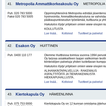
41.
Metropolia Ammattikorkeakoulu Oy
METROPOLIA
Puh. 020 783 5000
Oppimisyhteisönä Metropolia edistää jäsentensä
Faksi 020 783 5005
hyvinvointia. Ammattikorkeakouluna se vahvistaa 
pääkaupunkiseudun työelämää, kulttuuria ja yhtei
Hakutulos löytyi yrityksen omien www-sivujen ka
KOULUTUSTA
Lue lisää..
Kotisivut
Tuotteet ja palvelut
42.
Esakon Oy
HUITTINEN
Puh. 0400 110 177
Olemme Huittisissa toimiva vuonna 1994 peruste
Oy tarjoaa asiakkailleen laajan valikoiman teol
kiinteistöjen palveluja yhden luotettavan kumppa
Hakutulos löytyi yrityksen omien www-sivujen ka
ALIHANKINTAPALVELUJA - RAKENNUS
ASFALTTITÖITÄ JA TIENRAKENNUSTA
HIEKKAPUHALLUSTA..
Lue lisää..
Kotisivut
Tuotteet ja palvelut
43.
Kiertokapula Oy
HÄMEENLINNA
Puh. 075 753 0000
Kiertokapula Oy on 12 kunnan omistama jätehuo