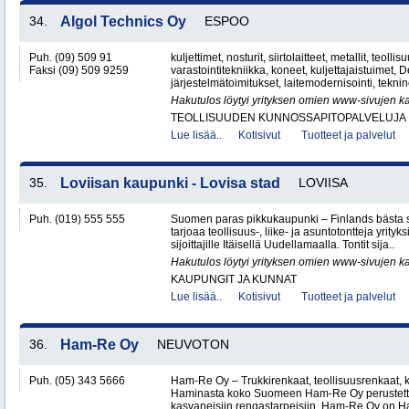
34.
Algol Technics Oy
ESPOO
Puh. (09) 509 91
kuljettimet, nosturit, siirtolaitteet, metallit, teolli
Faksi (09) 509 9259
varastointitekniikka, koneet, kuljettajaistuimet,
järjestelmätoimitukset, laitemodernisointi, teknin
Hakutulos löytyi yrityksen omien www-sivujen ka
TEOLLISUUDEN KUNNOSSAPITOPALVELUJA
Lue lisää..
Kotisivut
Tuotteet ja palvelut
35.
Loviisan kaupunki - Lovisa stad
LOVIISA
Puh. (019) 555 555
Suomen paras pikkukaupunki – Finlands bästa 
tarjoaa teollisuus-, liike- ja asuntotontteja yrityksi
sijoittajille Itäisellä Uudellamaalla. Tontit sija..
Hakutulos löytyi yrityksen omien www-sivujen ka
KAUPUNGIT JA KUNNAT
Lue lisää..
Kotisivut
Tuotteet ja palvelut
36.
Ham-Re Oy
NEUVOTON
Puh. (05) 343 5666
Ham-Re Oy – Trukkirenkaat, teollisuusrenkaat, k
Haminasta koko Suomeen Ham-Re Oy perustetti
kasvaneisiin rengastarpeisiin. Ham-Re Oy on 