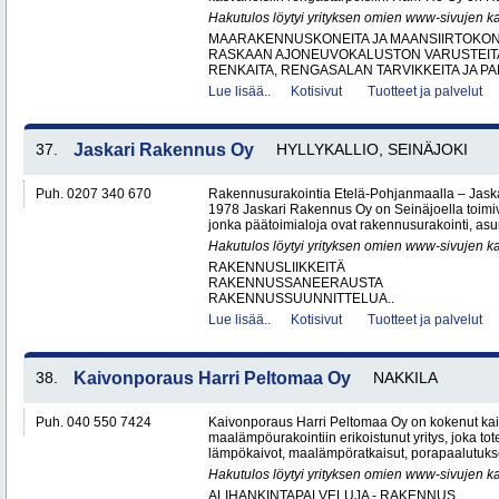
Hakutulos löytyi yrityksen omien www-sivujen ka
MAARAKENNUSKONEITA JA MAANSIIRTOKONE
RASKAAN AJONEUVOKALUSTON VARUSTEITA 
RENKAITA, RENGASALAN TARVIKKEITA JA PA
Lue lisää..
Kotisivut
Tuotteet ja palvelut
37.
Jaskari Rakennus Oy
HYLLYKALLIO, SEINÄJOKI
Puh. 0207 340 670
Rakennusurakointia Etelä-Pohjanmaalla – Jask
1978 Jaskari Rakennus Oy on Seinäjoella toimiv
jonka päätoimialoja ovat rakennusurakointi, as
Hakutulos löytyi yrityksen omien www-sivujen ka
RAKENNUSLIIKKEITÄ
RAKENNUSSANEERAUSTA
RAKENNUSSUUNNITTELUA..
Lue lisää..
Kotisivut
Tuotteet ja palvelut
38.
Kaivonporaus Harri Peltomaa Oy
NAKKILA
Puh. 040 550 7424
Kaivonporaus Harri Peltomaa Oy on kokenut kai
maalämpöurakointiin erikoistunut yritys, joka tot
lämpökaivot, maalämpöratkaisut, porapaalutukset 
Hakutulos löytyi yrityksen omien www-sivujen ka
ALIHANKINTAPALVELUJA - RAKENNUS