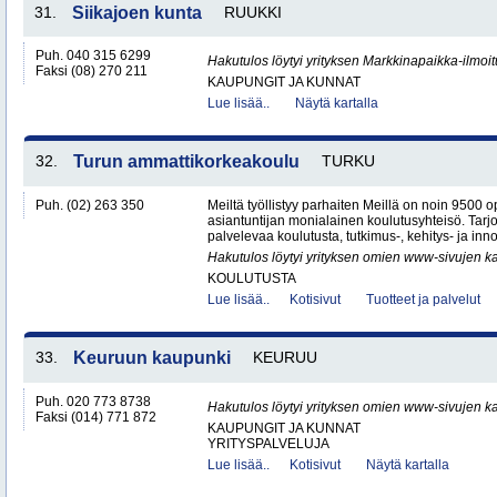
31.
Siikajoen kunta
RUUKKI
Puh. 040 315 6299
Hakutulos löytyi yrityksen Markkinapaikka-ilmoi
Faksi (08) 270 211
KAUPUNGIT JA KUNNAT
Lue lisää..
Näytä kartalla
32.
Turun ammattikorkeakoulu
TURKU
Puh. (02) 263 350
Meiltä työllistyy parhaiten Meillä on noin 9500 o
asiantuntijan monialainen koulutusyhteisö. Ta
palvelevaa koulutusta, tutkimus-, kehitys- ja inno
Hakutulos löytyi yrityksen omien www-sivujen ka
KOULUTUSTA
Lue lisää..
Kotisivut
Tuotteet ja palvelut
33.
Keuruun kaupunki
KEURUU
Puh. 020 773 8738
Hakutulos löytyi yrityksen omien www-sivujen ka
Faksi (014) 771 872
KAUPUNGIT JA KUNNAT
YRITYSPALVELUJA
Lue lisää..
Kotisivut
Näytä kartalla