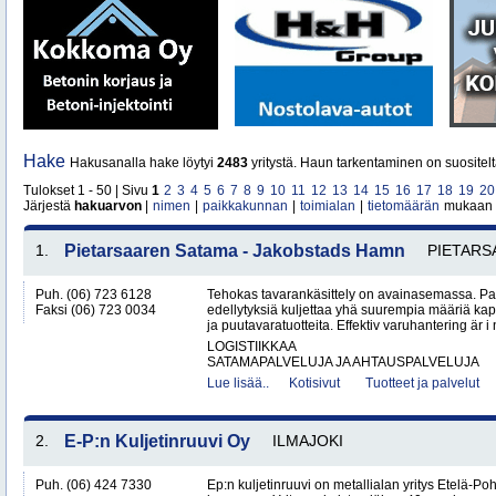
Hake
Hakusanalla hake löytyi
2483
yritystä. Haun tarkentaminen on suositel
Tulokset 1 - 50 | Sivu
1
2
3
4
5
6
7
8
9
10
11
12
13
14
15
16
17
18
19
20
Järjestä
hakuarvon
|
nimen
|
paikkakunnan
|
toimialan
|
tietomäärän
mukaan
1.
Pietarsaaren Satama - Jakobstads Hamn
PIETARS
Puh. (06) 723 6128
Tehokas tavarankäsittely on avainasemassa. P
Faksi (06) 723 0034
edellytyksiä kuljettaa yhä suurempia määriä kap
ja puutavaratuotteita. Effektiv varuhantering är i
LOGISTIIKKAA
SATAMAPALVELUJA JA AHTAUSPALVELUJA
Lue lisää..
Kotisivut
Tuotteet ja palvelut
2.
E-P:n Kuljetinruuvi Oy
ILMAJOKI
Puh. (06) 424 7330
Ep:n kuljetinruuvi on metallialan yritys Etelä-P