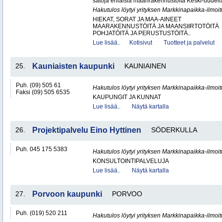
satoja erilaisia maanrakennustöitä Keski-uudell
Hakutulos löytyi yrityksen Markkinapaikka-ilmoi
HIEKAT, SORAT JA MAA-AINEET
MAARAKENNUSTÖITÄ JA MAANSIIRTOTÖITÄ
POHJATÖITÄ JA PERUSTUSTÖITÄ..
Lue lisää..
Kotisivut
Tuotteet ja palvelut
25.
Kauniaisten kaupunki
KAUNIAINEN
Puh. (09) 505 61
Hakutulos löytyi yrityksen Markkinapaikka-ilmoi
Faksi (09) 505 6535
KAUPUNGIT JA KUNNAT
Lue lisää..
Näytä kartalla
26.
Projektipalvelu Eino Hyttinen
SÖDERKULLA
Puh. 045 175 5383
Hakutulos löytyi yrityksen Markkinapaikka-ilmoi
KONSULTOINTIPALVELUJA
Lue lisää..
Näytä kartalla
27.
Porvoon kaupunki
PORVOO
Puh. (019) 520 211
Hakutulos löytyi yrityksen Markkinapaikka-ilmoi