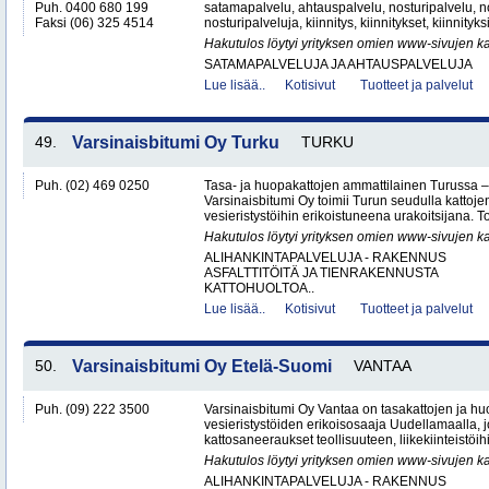
Puh. 0400 680 199
satamapalvelu, ahtauspalvelu, nosturipalvelu, no
Faksi (06) 325 4514
nosturipalveluja, kiinnitys, kiinnitykset, kiinnityk
Hakutulos löytyi yrityksen omien www-sivujen ka
SATAMAPALVELUJA JA AHTAUSPALVELUJA
Lue lisää..
Kotisivut
Tuotteet ja palvelut
49.
Varsinaisbitumi Oy Turku
TURKU
Puh. (02) 469 0250
Tasa- ja huopakattojen ammattilainen Turussa –
Varsinaisbitumi Oy toimii Turun seudulla kattoje
vesieristystöihin erikoistuneena urakoitsijana. 
Hakutulos löytyi yrityksen omien www-sivujen ka
ALIHANKINTAPALVELUJA - RAKENNUS
ASFALTTITÖITÄ JA TIENRAKENNUSTA
KATTOHUOLTOA..
Lue lisää..
Kotisivut
Tuotteet ja palvelut
50.
Varsinaisbitumi Oy Etelä-Suomi
VANTAA
Puh. (09) 222 3500
Varsinaisbitumi Oy Vantaa on tasakattojen ja hu
vesieristystöiden erikoisosaaja Uudellamaalla, j
kattosaneeraukset teollisuuteen, liikekiinteistöihin
Hakutulos löytyi yrityksen omien www-sivujen ka
ALIHANKINTAPALVELUJA - RAKENNUS