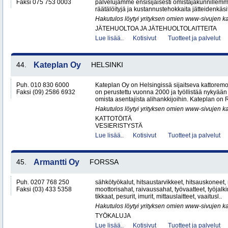
Faksi 075 753 0003
palvelujamme ensisijaisesti omistajakunnillemm
räätälöityjä ja kustannustehokkaita jätteidenkäsit
Hakutulos löytyi yrityksen omien www-sivujen ka
JÄTEHUOLTOA JA JÄTEHUOLTOLAITTEITA
Lue lisää..
Kotisivut
Tuotteet ja palvelut
44.
Kateplan Oy
HELSINKI
Puh. 010 830 6000
Kateplan Oy on Helsingissä sijaitseva kattoremo
Faksi (09) 2586 6932
on perustettu vuonna 2000 ja työllistää nykyään 
omista asentajista alihankkijoihin. Kateplan on 
Hakutulos löytyi yrityksen omien www-sivujen ka
KATTOTÖITÄ
VESIERISTYSTÄ
Lue lisää..
Kotisivut
Tuotteet ja palvelut
45.
Armantti Oy
FORSSA
Puh. 0207 768 250
sähkötyökalut, hitsaustarvikkeet, hitsauskoneet,
Faksi (03) 433 5358
moottorisahat, raivaussahat, työvaatteet, työjalk
tikkaat, pesurit, imurit, mittauslaitteet, vaaitusl..
Hakutulos löytyi yrityksen omien www-sivujen ka
TYÖKALUJA
Lue lisää..
Kotisivut
Tuotteet ja palvelut