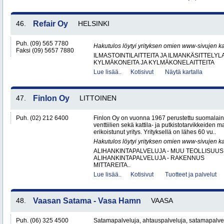
46.
Refair Oy
HELSINKI
Puh. (09) 565 7780
Hakutulos löytyi yrityksen omien www-sivujen ka
Faksi (09) 5657 7880
ILMASTOINTILAITTEITA JA ILMANKÄSITTELYLA
KYLMÄKONEITA JA KYLMÄKONELAITTEITA
Lue lisää..
Kotisivut
Näytä kartalla
47.
Finlon Oy
LITTOINEN
Puh. (02) 212 6400
Finlon Oy on vuonna 1967 perustettu suomalainen
venttiilien sekä kattila- ja putkistotarvikkeiden 
erikoistunut yritys. Yrityksellä on lähes 60 vu..
Hakutulos löytyi yrityksen omien www-sivujen ka
ALIHANKINTAPALVELUJA - MUU TEOLLISUUS
ALIHANKINTAPALVELUJA - RAKENNUS
MITTAREITA..
Lue lisää..
Kotisivut
Tuotteet ja palvelut
48.
Vaasan Satama - Vasa Hamn
VAASA
Puh. (06) 325 4500
Satamapalveluja, ahtauspalveluja, satamapalvel