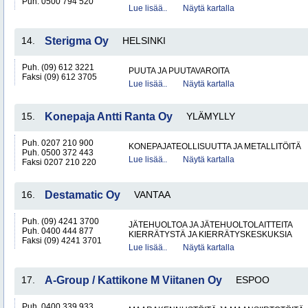
Puh. 0500 794 520
Lue lisää..
Näytä kartalla
14.
Sterigma Oy
HELSINKI
Puh. (09) 612 3221
PUUTA JA PUUTAVAROITA
Faksi (09) 612 3705
Lue lisää..
Näytä kartalla
15.
Konepaja Antti Ranta Oy
YLÄMYLLY
Puh. 0207 210 900
KONEPAJATEOLLISUUTTA JA METALLITÖITÄ
Puh. 0500 372 443
Lue lisää..
Näytä kartalla
Faksi 0207 210 220
16.
Destamatic Oy
VANTAA
Puh. (09) 4241 3700
JÄTEHUOLTOA JA JÄTEHUOLTOLAITTEITA
Puh. 0400 444 877
KIERRÄTYSTÄ JA KIERRÄTYSKESKUKSIA
Faksi (09) 4241 3701
Lue lisää..
Näytä kartalla
17.
A-Group / Kattikone M Viitanen Oy
ESPOO
Puh. 0400 339 933