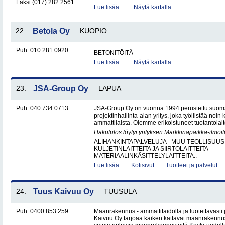
Faksi (017) 282 2561
Lue lisää..
Näytä kartalla
22.
Betola Oy
KUOPIO
Puh. 010 281 0920
BETONITÖITÄ
Lue lisää..
Näytä kartalla
23.
JSA-Group Oy
LAPUA
Puh. 040 734 0713
JSA-Group Oy on vuonna 1994 perustettu suoma
projektinhallinta-alan yritys, joka työllistää no
ammattilaista. Olemme erikoistuneet tuotantolai
Hakutulos löytyi yrityksen Markkinapaikka-ilmoi
ALIHANKINTAPALVELUJA - MUU TEOLLISUUS
KULJETINLAITTEITA JA SIIRTOLAITTEITA
MATERIAALINKÄSITTELYLAITTEITA..
Lue lisää..
Kotisivut
Tuotteet ja palvelut
24.
Tuus Kaivuu Oy
TUUSULA
Puh. 0400 853 259
Maanrakennus - ammattitaidolla ja luotettavasti
Kaivuu Oy tarjoaa kaiken kattavat maanraken­nu