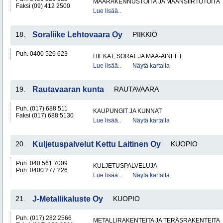
MAARAKENNUSTÖITÄ JA MAANSIIRTOTÖITÄ
Faksi (09) 412 2500
Lue lisää..
18.
Soraliike Lehtovaara Oy
PIIKKIÖ
Puh. 0400 526 623
HIEKAT, SORAT JA MAA-AINEET
Lue lisää..
Näytä kartalla
19.
Rautavaaran kunta
RAUTAVAARA
Puh. (017) 688 511
KAUPUNGIT JA KUNNAT
Faksi (017) 688 5130
Lue lisää..
Näytä kartalla
20.
Kuljetuspalvelut Kettu Laitinen Oy
KUOPIO
Puh. 040 561 7009
KULJETUSPALVELUJA
Puh. 0400 277 226
Lue lisää..
Näytä kartalla
21.
J-Metallikaluste Oy
KUOPIO
Puh. (017) 282 2566
METALLIRAKENTEITA JA TERÄSRAKENTEITA