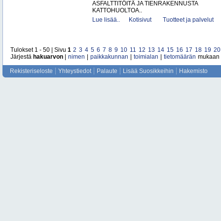
ASFALTTITÖITÄ JA TIENRAKENNUSTA
KATTOHUOLTOA..
Lue lisää..
Kotisivut
Tuotteet ja palvelut
Tulokset 1 - 50 | Sivu
1
2
3
4
5
6
7
8
9
10
11
12
13
14
15
16
17
18
19
20
Järjestä
hakuarvon
|
nimen
|
paikkakunnan
|
toimialan
|
tietomäärän
mukaan
Rekisteriseloste
Yhteystiedot
Palaute
Lisää Suosikkeihin
Hakemisto