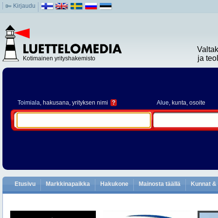
Kirjaudu
Valta
ja te
Kotimainen yrityshakemisto
Toimiala
, hakusana, yrityksen nimi
?
Alue
, kunta, osoite
Etusivu
Markkinapaikka
Hakukone
Mainosta täällä
Kunnat & 