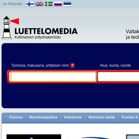
Kirjaudu
Valta
ja te
Kotimainen yrityshakemisto
Toimiala
, hakusana, yrityksen nimi
?
Alue
, kunta, osoite
Etusivu
Markkinapaikka
Hakukone
Mainosta täällä
Kunnat & 