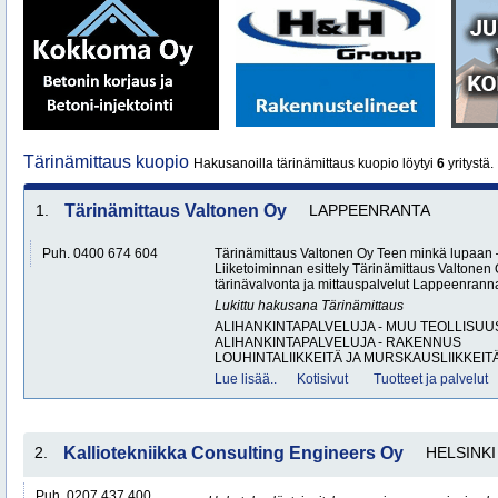
Tärinämittaus kuopio
Hakusanoilla tärinämittaus kuopio löytyi
6
yritystä.
1.
Tärinämittaus Valtonen Oy
LAPPEENRANTA
Puh. 0400 674 604
Tärinämittaus Valtonen Oy Teen minkä lupaa
Liiketoiminnan esittely Tärinämittaus Valtonen 
tärinävalvonta ja mittauspalvelut Lappeenran
Lukittu hakusana
Tärinämittaus
ALIHANKINTAPALVELUJA - MUU TEOLLISUU
ALIHANKINTAPALVELUJA - RAKENNUS
LOUHINTALIIKKEITÄ JA MURSKAUSLIIKKEITÄ
Lue lisää..
Kotisivut
Tuotteet ja palvelut
2.
Kalliotekniikka Consulting Engineers Oy
HELSINKI
Puh. 0207 437 400