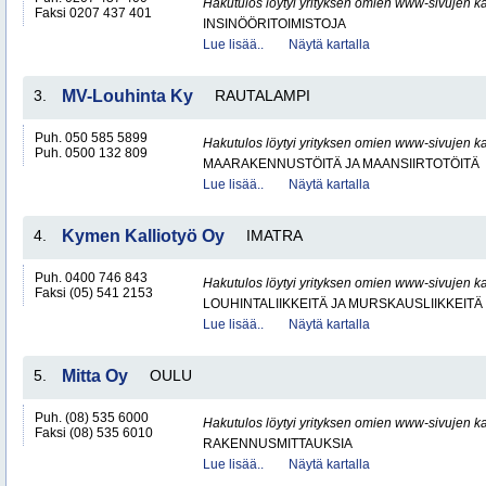
Hakutulos löytyi yrityksen omien www-sivujen ka
Faksi 0207 437 401
INSINÖÖRITOIMISTOJA
Lue lisää..
Näytä kartalla
3.
MV-Louhinta Ky
RAUTALAMPI
Puh. 050 585 5899
Hakutulos löytyi yrityksen omien www-sivujen ka
Puh. 0500 132 809
MAARAKENNUSTÖITÄ JA MAANSIIRTOTÖITÄ
Lue lisää..
Näytä kartalla
4.
Kymen Kalliotyö Oy
IMATRA
Puh. 0400 746 843
Hakutulos löytyi yrityksen omien www-sivujen ka
Faksi (05) 541 2153
LOUHINTALIIKKEITÄ JA MURSKAUSLIIKKEITÄ
Lue lisää..
Näytä kartalla
5.
Mitta Oy
OULU
Puh. (08) 535 6000
Hakutulos löytyi yrityksen omien www-sivujen ka
Faksi (08) 535 6010
RAKENNUSMITTAUKSIA
Lue lisää..
Näytä kartalla