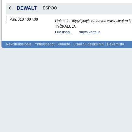
6.
DEWALT
ESPOO
Puh. 010 400 430
Hakutulos löytyi yrityksen omien www-sivujen ka
TYÖKALUJA
Lue lisää..
Näytä kartalla
Rekisteriseloste
Yhteystiedot
Palaute
Lisää Suosikkeihin
Hakemisto