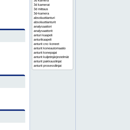
3d kamera
3d kamerat
3d mittaus
3d-kamera
absoluuttianturi
absoluuttianturit
analysaattori
analysaattorit
anturi kaapeli
anturikaapeli
anturit cnc-koneet
anturit koneautomaatio
anturit konepajat
anturit kuljetinjärjestelmät
anturit pakkauslinjat
anturit prosessilinjat
anturit robotiikka
anturit teollisuus
anturit tuotantolinjat
anturit työstökoneet
automaatio
automaatio teollisuus
automaatioanturi
automaatioanturi koneautomaatio
automaatioanturi kuljetinjärjestelmä
automaatioanturi pakkauslinja
automaatioanturi robotti
automaatioanturi tuotantolinja
automaatioanturit
automaatiojärjestelmä