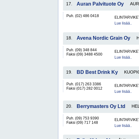
17.
Auran Palvituote Oy
AUR
Puh. (02) 486 0418
ELINTARVIKE
Lue lisää..
18.
Avena Nordic Grain Oy
H
Puh. (09) 348 844
ELINTARVIKE
Faksi (09) 3488 4500
Lue lisää..
19.
BD Best Drink Ky
KUOPI
Puh. (017) 263 3386
ELINTARVIKE
Faksi (017) 282 0012
Lue lisää..
20.
Berrymasters Oy Ltd
HEL
Puh. (09) 753 9390
ELINTARVIKE
Faksi (09) 717 148
Lue lisää..