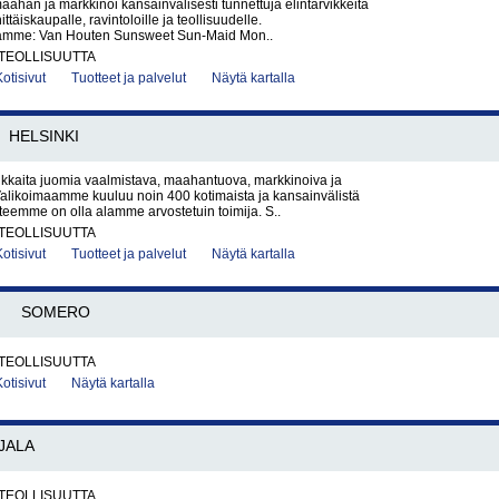
aahan ja markkinoi kansainvälisesti tunnettuja elintarvikkeita
hittäiskaupalle, ravintoloille ja teollisuudelle.
ämme: Van Houten Sunsweet Sun-Maid Mon..
TEOLLISUUTTA
Kotisivut
Tuotteet ja palvelut
Näytä kartalla
HELSINKI
kaita juomia vaalmistava, maahantuova, markkinoiva ja
Valikoimaamme kuuluu noin 400 kotimaista ja kansainvälistä
itteemme on olla alamme arvostetuin toimija. S..
TEOLLISUUTTA
Kotisivut
Tuotteet ja palvelut
Näytä kartalla
SOMERO
TEOLLISUUTTA
Kotisivut
Näytä kartalla
JALA
TEOLLISUUTTA