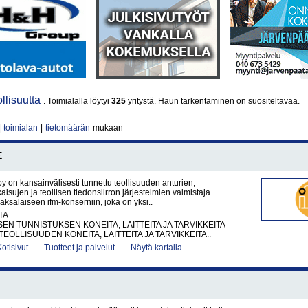
ollisuutta
. Toimialalla löytyi
325
yritystä. Haun tarkentaminen on suositeltavaa.
|
toimialan
|
tietomäärän
mukaan
E
oy on kansainvälisesti tunnettu teollisuuden anturien,
isujen ja teollisen tiedonsiirron järjestelmien valmistaja.
saksalaiseen ifm-konserniin, joka on yksi..
TA
EN TUNNISTUKSEN KONEITA, LAITTEITA JA TARVIKKEITA
EOLLISUUDEN KONEITA, LAITTEITA JA TARVIKKEITA..
Kotisivut
Tuotteet ja palvelut
Näytä kartalla