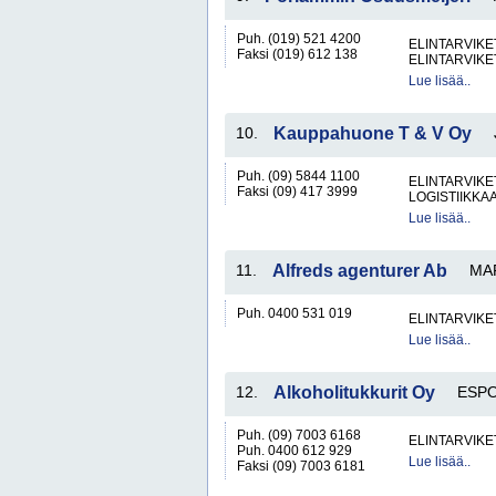
Puh. (019) 521 4200
ELINTARVIKE
Faksi (019) 612 138
ELINTARVIKE
Lue lisää..
10.
Kauppahuone T & V Oy
Puh. (09) 5844 1100
ELINTARVIKE
Faksi (09) 417 3999
LOGISTIIKKA
Lue lisää..
11.
Alfreds agenturer Ab
MA
Puh. 0400 531 019
ELINTARVIKE
Lue lisää..
12.
Alkoholitukkurit Oy
ESP
Puh. (09) 7003 6168
ELINTARVIKE
Puh. 0400 612 929
Lue lisää..
Faksi (09) 7003 6181