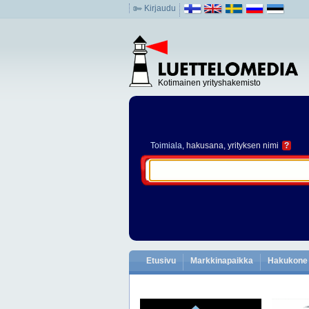
Kirjaudu
Kotimainen yrityshakemisto
Toimiala
, hakusana, yrityksen nimi
?
Etusivu
Markkinapaikka
Hakukone