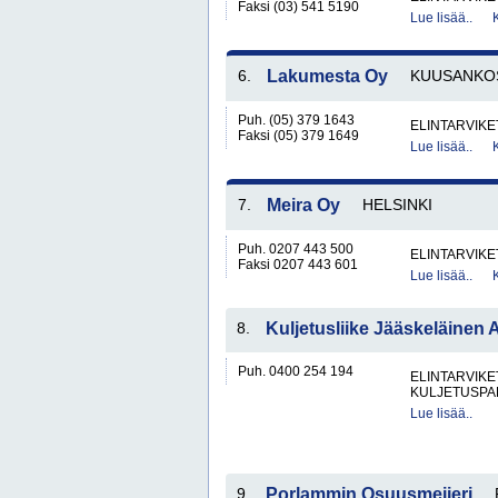
Faksi (03) 541 5190
Lue lisää..
6.
Lakumesta Oy
KUUSANKO
Puh. (05) 379 1643
ELINTARVIKE
Faksi (05) 379 1649
Lue lisää..
7.
Meira Oy
HELSINKI
Puh. 0207 443 500
ELINTARVIKE
Faksi 0207 443 601
Lue lisää..
8.
Kuljetusliike Jääskeläinen 
Puh. 0400 254 194
ELINTARVIKE
KULJETUSPA
Lue lisää..
9.
Porlammin Osuusmeijeri