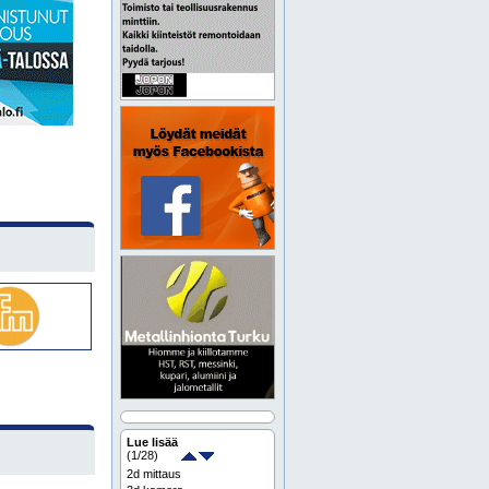
Lue lisää
(
1
/28)
2d mittaus