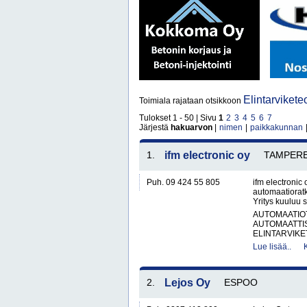
Elintarvikete
Toimiala rajataan otsikkoon
Tulokset 1 - 50 | Sivu
1
2
3
4
5
6
7
Järjestä
hakuarvon
|
nimen
|
paikkakunnan
1.
ifm electronic oy
TAMPER
Puh. 09 424 55 805
ifm electronic 
automaatioratka
Yritys kuuluu 
AUTOMAATIO
AUTOMAATTIS
ELINTARVIKET
Lue lisää..
2.
Lejos Oy
ESPOO