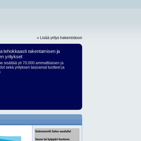
» Lisää yritys hakemistoon
ja tehokkaasti rakentamisen ja
en yritykset
 sisältää yli 70.000 ammattilaisen ja
dot sekä yrityksen tarjoamat tuotteet ja
ä