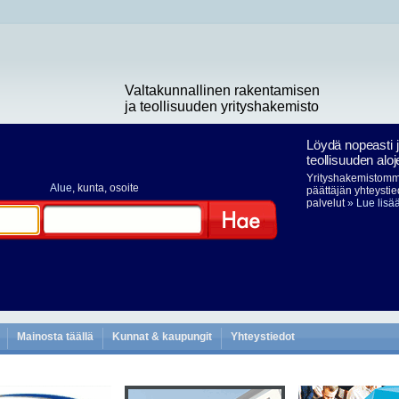
Valtakunnallinen rakentamisen
ja teollisuuden yrityshakemisto
Löydä nopeasti 
teollisuuden aloj
Yrityshakemistomme
Alue
, kunta, osoite
päättäjän yhteystie
palvelut
» Lue lisä
Hae
Mainosta täällä
Kunnat & kaupungit
Yhteystiedot