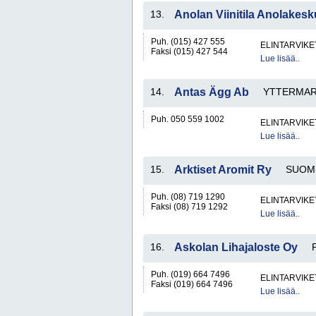
13.
Anolan Viinitila Anolakes
Puh. (015) 427 555
ELINTARVIKE
Faksi (015) 427 544
Lue lisää..
14.
Antas Ägg Ab
YTTERMA
Puh. 050 559 1002
ELINTARVIKE
Lue lisää..
15.
Arktiset Aromit Ry
SUOM
Puh. (08) 719 1290
ELINTARVIKE
Faksi (08) 719 1292
Lue lisää..
16.
Askolan Lihajaloste Oy
Puh. (019) 664 7496
ELINTARVIKE
Faksi (019) 664 7496
Lue lisää..