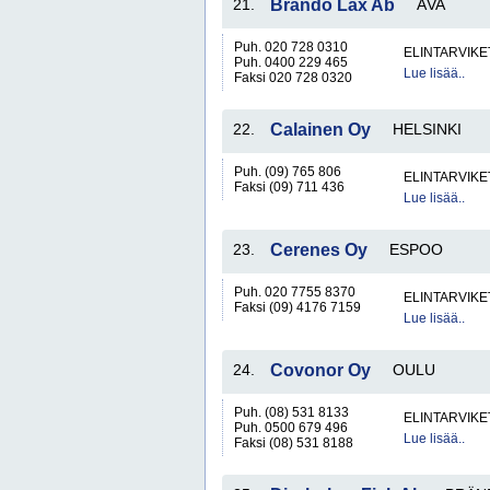
21.
Brändö Lax Ab
ÅVA
Puh. 020 728 0310
ELINTARVIKE
Puh. 0400 229 465
Lue lisää..
Faksi 020 728 0320
22.
Calainen Oy
HELSINKI
Puh. (09) 765 806
ELINTARVIKE
Faksi (09) 711 436
Lue lisää..
23.
Cerenes Oy
ESPOO
Puh. 020 7755 8370
ELINTARVIKE
Faksi (09) 4176 7159
Lue lisää..
24.
Covonor Oy
OULU
Puh. (08) 531 8133
ELINTARVIKE
Puh. 0500 679 496
Lue lisää..
Faksi (08) 531 8188