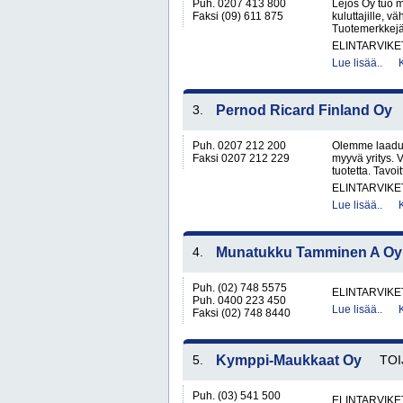
Puh. 0207 413 800
Lejos Oy tuo m
Faksi (09) 611 875
kuluttajille, vä
Tuotemerkkej
ELINTARVIKE
Lue lisää..
3.
Pernod Ricard Finland Oy
Puh. 0207 212 200
Olemme laaduk
Faksi 0207 212 229
myyvä yritys. 
tuotetta. Tavo
ELINTARVIKE
Lue lisää..
4.
Munatukku Tamminen A Oy
Puh. (02) 748 5575
ELINTARVIKE
Puh. 0400 223 450
Lue lisää..
Faksi (02) 748 8440
5.
Kymppi-Maukkaat Oy
TOI
Puh. (03) 541 500
ELINTARVIKE