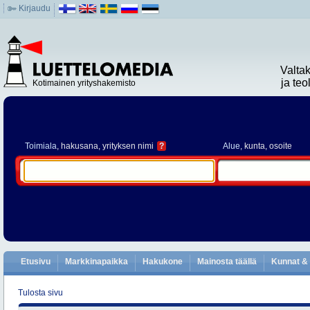
Kirjaudu
Valta
ja te
Kotimainen yrityshakemisto
Toimiala
, hakusana, yrityksen nimi
?
Alue
, kunta, osoite
Etusivu
Markkinapaikka
Hakukone
Mainosta täällä
Kunnat & 
Tulosta sivu