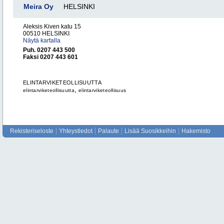
Meira Oy
HELSINKI
Aleksis Kiven katu 15
00510 HELSINKI
Näytä kartalla
Puh. 0207 443 500
Faksi 0207 443 601
ELINTARVIKETEOLLISUUTTA
,
elintarviketeollisuutta
elintarviketeollisuus
Rekisteriseloste
Yhteystiedot
Palaute
Lisää Suosikkeihin
Hakemisto