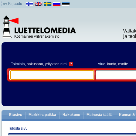
Kirjaudu
Valta
ja te
Kotimainen yrityshakemisto
Toimiala
, hakusana, yrityksen nimi
?
Alue
, kunta, osoite
Etusivu
Markkinapaikka
Hakukone
Mainosta täällä
Kunnat & 
Tulosta sivu