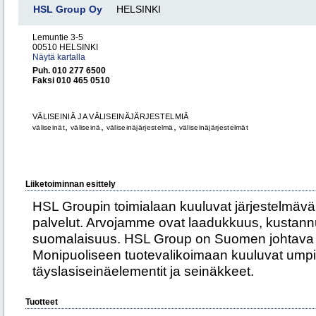
HSL Group Oy
HELSINKI
Lemuntie 3-5
00510 HELSINKI
Näytä kartalla
Puh. 010 277 6500
Faksi 010 465 0510
VÄLISEINIÄ JA VÄLISEINÄJÄRJESTELMIÄ
,
,
,
väliseinät
väliseinä
väliseinäjärjestelmä
väliseinäjärjestelmät
Liiketoiminnan esittely
HSL Groupin toimialaan kuuluvat järjestelmäväl
palvelut. Arvojamme ovat laadukkuus, kustann
suomalaisuus. HSL Group on Suomen johtava jä
Monipuoliseen tuotevalikoimaan kuuluvat umpi-, 
täyslasiseinäelementit ja seinäkkeet.
Tuotteet