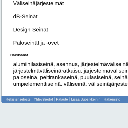
Väliseinäjärjestelmät
dB-Seinät
Design-Seinät
Paloseinät ja -ovet
Hakusanat
alumiinilasiseinä, asennus, järjestelmäväliseinä
järjestelmäväliseinäratkaisu, järjestelmävälisein
paloseinä, peltirankaseinä, puulasiseinä, seinä
umpielementtiseinä, väliseinä, väliseinäjärjest
Rekisteriseloste
Yhteystiedot
Palaute
Lisää Suosikkeihin
Hakemisto