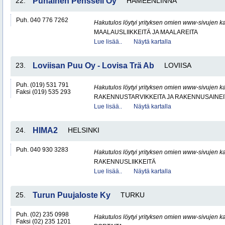
22.
Punainen Pensseli Oy
HÄMEENLINNA
Puh. 040 776 7262
Hakutulos löytyi yrityksen omien www-sivujen ka
MAALAUSLIIKKEITÄ JA MAALAREITA
Lue lisää..
Näytä kartalla
23.
Loviisan Puu Oy - Lovisa Trä Ab
LOVIISA
Puh. (019) 531 791
Hakutulos löytyi yrityksen omien www-sivujen ka
Faksi (019) 535 293
RAKENNUSTARVIKKEITA JA RAKENNUSAINEI
Lue lisää..
Näytä kartalla
24.
HIMA2
HELSINKI
Puh. 040 930 3283
Hakutulos löytyi yrityksen omien www-sivujen ka
RAKENNUSLIIKKEITÄ
Lue lisää..
Näytä kartalla
25.
Turun Puujaloste Ky
TURKU
Puh. (02) 235 0998
Hakutulos löytyi yrityksen omien www-sivujen ka
Faksi (02) 235 1201