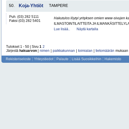
50.
Koja-Yhtiöt
TAMPERE
Puh. (03) 282 5111
Hakutulos löytyi yrityksen omien www-sivujen ka
Faksi (03) 282 5401
ILMASTOINTILAITTEITA JA ILMANKÄSITTELYLA
Lue lisää..
Näytä kartalla
Tulokset 1 - 50 | Sivu
1
2
Järjestä
hakuarvon
|
nimen
|
paikkakunnan
|
toimialan
|
tietomäärän
mukaan
Rekisteriseloste
Yhteystiedot
Palaute
Lisää Suosikkeihin
Hakemisto