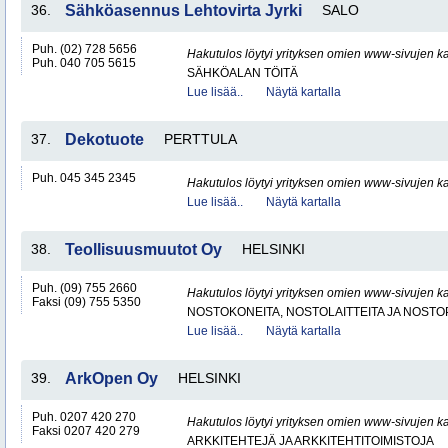
36.
Sähköasennus Lehtovirta Jyrki
SALO
Puh. (02) 728 5656
Hakutulos löytyi yrityksen omien www-sivujen ka
Puh. 040 705 5615
SÄHKÖALAN TÖITÄ
Lue lisää..
Näytä kartalla
37.
Dekotuote
PERTTULA
Puh. 045 345 2345
Hakutulos löytyi yrityksen omien www-sivujen ka
Lue lisää..
Näytä kartalla
38.
Teollisuusmuutot Oy
HELSINKI
Puh. (09) 755 2660
Hakutulos löytyi yrityksen omien www-sivujen ka
Faksi (09) 755 5350
NOSTOKONEITA, NOSTOLAITTEITA JA NOST
Lue lisää..
Näytä kartalla
39.
ArkOpen Oy
HELSINKI
Puh. 0207 420 270
Hakutulos löytyi yrityksen omien www-sivujen ka
Faksi 0207 420 279
ARKKITEHTEJÄ JA ARKKITEHTITOIMISTOJA