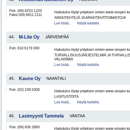
Puh. (09) 8253 1220
Hakutulos löytyi yrityksen omien www-sivujen ka
Faksi (09) 6811 2111
ARKKITEHTEJÄ JA ARKKITEHTITOIMISTOJA
Lue lisää..
Näytä kartalla
44.
M-Lite Oy
JÄRVENPÄÄ
Puh. 010 6179 300
Hakutulos löytyi yrityksen omien www-sivujen ka
TURVALLISUUSJÄRJESTELMIÄ JA TURVALL
VALAISIMIA
Lue lisää..
Näytä kartalla
45.
Kaune Oy
NAANTALI
Puh. (02) 239 5300
Hakutulos löytyi yrityksen omien www-sivujen ka
LASITUSTÖITÄ
Lue lisää..
Näytä kartalla
46.
Lasimyynti Tammela
VANTAA
Puh. (09) 836 2660
Hakutulos löytyi yrityksen omien www-sivujen ka