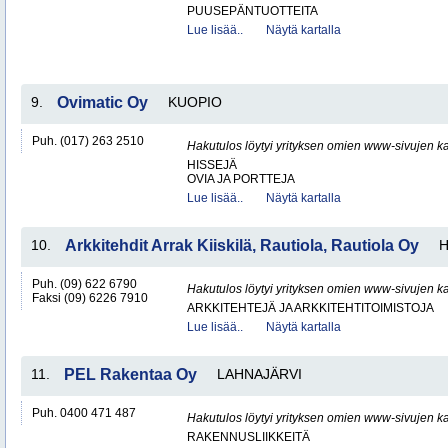
PUUSEPÄNTUOTTEITA
Lue lisää..
Näytä kartalla
9.
Ovimatic Oy
KUOPIO
Puh. (017) 263 2510
Hakutulos löytyi yrityksen omien www-sivujen ka
HISSEJÄ
OVIA JA PORTTEJA
Lue lisää..
Näytä kartalla
10.
Arkkitehdit Arrak Kiiskilä, Rautiola, Rautiola Oy
H
Puh. (09) 622 6790
Hakutulos löytyi yrityksen omien www-sivujen ka
Faksi (09) 6226 7910
ARKKITEHTEJÄ JA ARKKITEHTITOIMISTOJA
Lue lisää..
Näytä kartalla
11.
PEL Rakentaa Oy
LAHNAJÄRVI
Puh. 0400 471 487
Hakutulos löytyi yrityksen omien www-sivujen ka
RAKENNUSLIIKKEITÄ