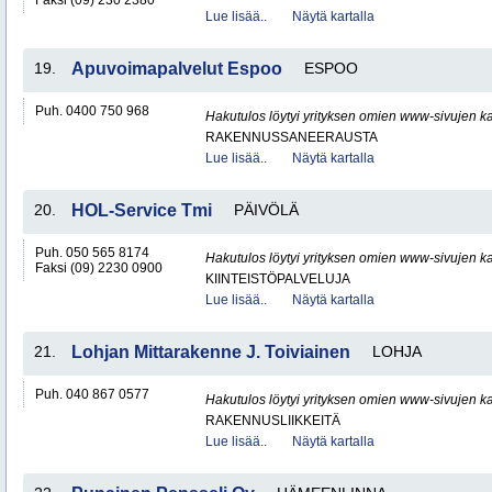
Faksi (09) 230 2380
Lue lisää..
Näytä kartalla
19.
Apuvoimapalvelut Espoo
ESPOO
Puh. 0400 750 968
Hakutulos löytyi yrityksen omien www-sivujen ka
RAKENNUSSANEERAUSTA
Lue lisää..
Näytä kartalla
20.
HOL-Service Tmi
PÄIVÖLÄ
Puh. 050 565 8174
Hakutulos löytyi yrityksen omien www-sivujen ka
Faksi (09) 2230 0900
KIINTEISTÖPALVELUJA
Lue lisää..
Näytä kartalla
21.
Lohjan Mittarakenne J. Toiviainen
LOHJA
Puh. 040 867 0577
Hakutulos löytyi yrityksen omien www-sivujen ka
RAKENNUSLIIKKEITÄ
Lue lisää..
Näytä kartalla