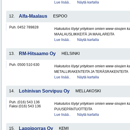
Lue lisää..
Näytä kartalla
12.
Alfa-Maalaus
ESPOO
Puh. 0452 789828
Hakutulos löytyi yrityksen omien www-sivujen ka
MAALAUSLIIKKEITÄ JA MAALAREITA
Lue lisää..
Näytä kartalla
13.
RM-Hitsaamo Oy
HELSINKI
Puh. 0500 510 630
Hakutulos löytyi yrityksen omien www-sivujen ka
METALLIRAKENTEITA JA TERÄSRAKENTEITA
Lue lisää..
Näytä kartalla
14.
Lohinivan Sorvipuu Oy
MELLAKOSKI
Puh. (016) 543 136
Hakutulos löytyi yrityksen omien www-sivujen ka
Faksi (016) 543 136
PUUSEPÄNTUOTTEITA
Lue lisää..
Näytä kartalla
15.
Lappiporras Oy
KEMI