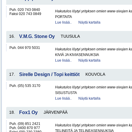
Puh. 020 743 0840
Hakutulos löytyi yrityksen omien www-sivujen ka
Faksi 020 743 0849
PORTAITA
Lue lisää..
Näytä kartalla
16.
V.M.G. Stone Oy
TUUSULA
Puh. 044 970 5031
Hakutulos löytyi yrityksen omien www-sivujen ka
KIVIÄ JA KIVIASENNUKSIA
Lue lisää..
Näytä kartalla
17.
Sirelle Design / Topi keittiöt
KOUVOLA
Puh. (05) 535 3170
Hakutulos löytyi yrityksen omien www-sivujen ka
SISUSTUSTA
Lue lisää..
Näytä kartalla
18.
Fox1 Oy
JÄRVENPÄÄ
Puh. (09) 851 2421
Hakutulos löytyi yrityksen omien www-sivujen ka
Puh. 0400 870 977
TELINEITÄ JA TELINEASENNUKSIA