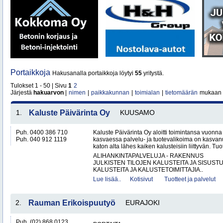
Portaikkoja
Hakusanalla portaikkoja löytyi
55
yritystä.
Tulokset 1 - 50 | Sivu
1
2
Järjestä
hakuarvon
|
nimen
|
paikkakunnan
|
toimialan
|
tietomäärän
mukaan
1.
Kaluste Päivärinta Oy
KUUSAMO
Puh. 0400 386 710
Kaluste Päivärinta Oy aloitti toimintansa vuonn
Puh. 040 912 1119
kasvaessa palvelu- ja tuotevalikoima on kasvanu
katon alta lähes kaiken kalusteisiin liittyvän. Tuot
ALIHANKINTAPALVELUJA - RAKENNUS
JULKISTEN TILOJEN KALUSTEITA JA SISUST
KALUSTEITA JA KALUSTETOIMITTAJIA..
Lue lisää..
Kotisivut
Tuotteet ja palvelut
2.
Rauman Erikoispuutyö
EURAJOKI
Puh. (02) 868 0123