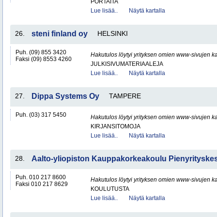
PORTAITA
Lue lisää..
Näytä kartalla
26.
steni finland oy
HELSINKI
Puh. (09) 855 3420
Hakutulos löytyi yrityksen omien www-sivujen ka
Faksi (09) 8553 4260
JULKISIVUMATERIAALEJA
Lue lisää..
Näytä kartalla
27.
Dippa Systems Oy
TAMPERE
Puh. (03) 317 5450
Hakutulos löytyi yrityksen omien www-sivujen ka
KIRJANSITOMOJA
Lue lisää..
Näytä kartalla
28.
Aalto-yliopiston Kauppakorkeakoulu Pienyrityske
Puh. 010 217 8600
Hakutulos löytyi yrityksen omien www-sivujen ka
Faksi 010 217 8629
KOULUTUSTA
Lue lisää..
Näytä kartalla