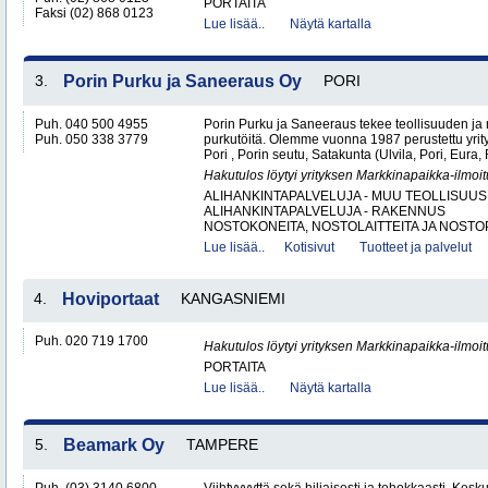
PORTAITA
Faksi (02) 868 0123
Lue lisää..
Näytä kartalla
3.
Porin Purku ja Saneeraus Oy
PORI
Puh. 040 500 4955
Porin Purku ja Saneeraus tekee teollisuuden ja
Puh. 050 338 3779
purkutöitä. Olemme vuonna 1987 perustettu yri
Pori , Porin seutu, Satakunta (Ulvila, Pori, Eur
Hakutulos löytyi yrityksen Markkinapaikka-ilmoi
ALIHANKINTAPALVELUJA - MUU TEOLLISUUS
ALIHANKINTAPALVELUJA - RAKENNUS
NOSTOKONEITA, NOSTOLAITTEITA JA NOSTO
Lue lisää..
Kotisivut
Tuotteet ja palvelut
4.
Hoviportaat
KANGASNIEMI
Puh. 020 719 1700
Hakutulos löytyi yrityksen Markkinapaikka-ilmoi
PORTAITA
Lue lisää..
Näytä kartalla
5.
Beamark Oy
TAMPERE