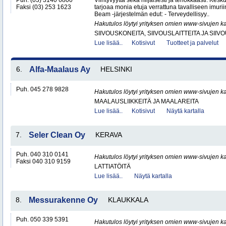
Puh. (03) 3140 6800
Viihtyvyyttä sekä hiljaisesti ja tehokkaasti. Kes
Faksi (03) 253 1623
tarjoaa monia etuja verrattuna tavalliseen imurii
Beam -järjestelmän edut: - Terveydellisyy..
Hakutulos löytyi yrityksen omien www-sivujen ka
SIIVOUSKONEITA, SIIVOUSLAITTEITA JA SIIV
Lue lisää..
Kotisivut
Tuotteet ja palvelut
6.
Alfa-Maalaus Ay
HELSINKI
Puh. 045 278 9828
Hakutulos löytyi yrityksen omien www-sivujen ka
MAALAUSLIIKKEITÄ JA MAALAREITA
Lue lisää..
Kotisivut
Näytä kartalla
7.
Seler Clean Oy
KERAVA
Puh. 040 310 0141
Hakutulos löytyi yrityksen omien www-sivujen ka
Faksi 040 310 9159
LATTIATÖITÄ
Lue lisää..
Näytä kartalla
8.
Messurakenne Oy
KLAUKKALA
Puh. 050 339 5391
Hakutulos löytyi yrityksen omien www-sivujen ka