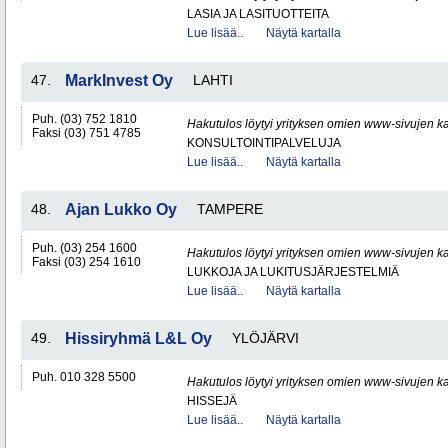
LASIA JA LASITUOTTEITA
Lue lisää..
Näytä kartalla
47.
MarkInvest Oy
LAHTI
Puh. (03) 752 1810
Hakutulos löytyi yrityksen omien www-sivujen ka
Faksi (03) 751 4785
KONSULTOINTIPALVELUJA
Lue lisää..
Näytä kartalla
48.
Ajan Lukko Oy
TAMPERE
Puh. (03) 254 1600
Hakutulos löytyi yrityksen omien www-sivujen ka
Faksi (03) 254 1610
LUKKOJA JA LUKITUSJÄRJESTELMIÄ
Lue lisää..
Näytä kartalla
49.
Hissiryhmä L&L Oy
YLÖJÄRVI
Puh. 010 328 5500
Hakutulos löytyi yrityksen omien www-sivujen ka
HISSEJÄ
Lue lisää..
Näytä kartalla