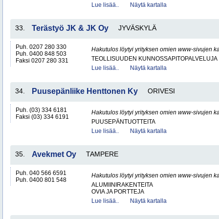
Lue lisää..
Näytä kartalla
33.
Terästyö JK & JK Oy
JYVÄSKYLÄ
Puh. 0207 280 330
Hakutulos löytyi yrityksen omien www-sivujen ka
Puh. 0400 848 503
TEOLLISUUDEN KUNNOSSAPITOPALVELUJA
Faksi 0207 280 331
Lue lisää..
Näytä kartalla
34.
Puusepänliike Henttonen Ky
ORIVESI
Puh. (03) 334 6181
Hakutulos löytyi yrityksen omien www-sivujen ka
Faksi (03) 334 6191
PUUSEPÄNTUOTTEITA
Lue lisää..
Näytä kartalla
35.
Avekmet Oy
TAMPERE
Puh. 040 566 6591
Hakutulos löytyi yrityksen omien www-sivujen ka
Puh. 0400 801 548
ALUMIINIRAKENTEITA
OVIA JA PORTTEJA
Lue lisää..
Näytä kartalla