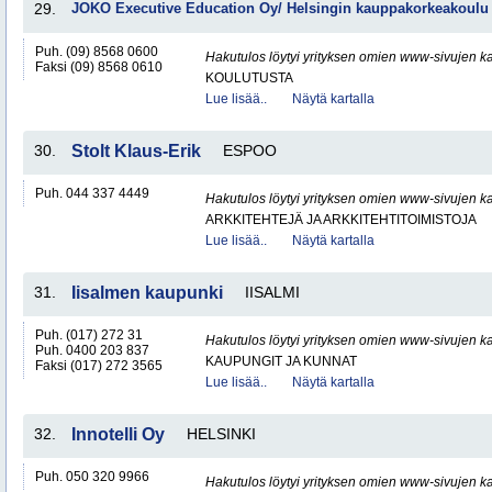
29.
JOKO Executive Education Oy/ Helsingin kauppakorkeakoulu
Puh. (09) 8568 0600
Hakutulos löytyi yrityksen omien www-sivujen ka
Faksi (09) 8568 0610
KOULUTUSTA
Lue lisää..
Näytä kartalla
30.
Stolt Klaus-Erik
ESPOO
Puh. 044 337 4449
Hakutulos löytyi yrityksen omien www-sivujen ka
ARKKITEHTEJÄ JA ARKKITEHTITOIMISTOJA
Lue lisää..
Näytä kartalla
31.
Iisalmen kaupunki
IISALMI
Puh. (017) 272 31
Hakutulos löytyi yrityksen omien www-sivujen ka
Puh. 0400 203 837
KAUPUNGIT JA KUNNAT
Faksi (017) 272 3565
Lue lisää..
Näytä kartalla
32.
Innotelli Oy
HELSINKI
Puh. 050 320 9966
Hakutulos löytyi yrityksen omien www-sivujen ka