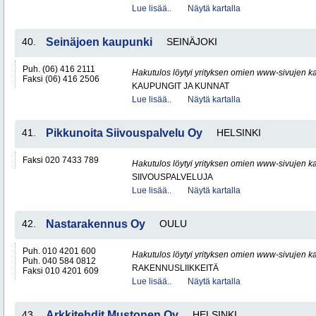
Lue lisää..
Näytä kartalla
40.
Seinäjoen kaupunki
SEINÄJOKI
Puh. (06) 416 2111
Hakutulos löytyi yrityksen omien www-sivujen ka
Faksi (06) 416 2506
KAUPUNGIT JA KUNNAT
Lue lisää..
Näytä kartalla
41.
Pikkunoita Siivouspalvelu Oy
HELSINKI
Faksi 020 7433 789
Hakutulos löytyi yrityksen omien www-sivujen ka
SIIVOUSPALVELUJA
Lue lisää..
Näytä kartalla
42.
Nastarakennus Oy
OULU
Puh. 010 4201 600
Hakutulos löytyi yrityksen omien www-sivujen ka
Puh. 040 584 0812
RAKENNUSLIIKKEITÄ
Faksi 010 4201 609
Lue lisää..
Näytä kartalla
43.
Arkkitehdit Mustonen Oy
HELSINKI