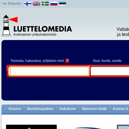
Kirjaudu
Valta
ja te
Kotimainen yrityshakemisto
Toimiala
, hakusana, yrityksen nimi
?
Alue
, kunta, osoite
Etusivu
Markkinapaikka
Hakukone
Mainosta täällä
Kunnat & 