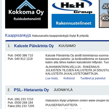
Kaappisänkyjä
Hakusanalla kaappisänkyjä löytyi
5
yritystä.
1.
Kaluste Päivärinta Oy
KUUSAMO
Puh. 0400 386 710
Kaluste Päivärinta Oy aloitti toimintansa vuonn
Puh. 040 912 1119
kasvaessa palvelu- ja tuotevalikoima on kasvanu
katon alta lähes kaiken kalusteisiin liittyvän. Tuot
ALIHANKINTAPALVELUJA - RAKENNUS
JULKISTEN TILOJEN KALUSTEITA JA SISUST
KALUSTEITA JA KALUSTETOIMITTAJIA..
Lue lisää..
Kotisivut
Tuotteet ja palvelut
2.
PSL- Hietaranta Oy
JUONIKYLÄ
Puh. (06) 233 7210
Hakutulos löytyi yrityksen omien www-sivujen ka
Puh. 0500 268 184
PUUSEPÄNTUOTTEITA
Faksi (06) 233 7205