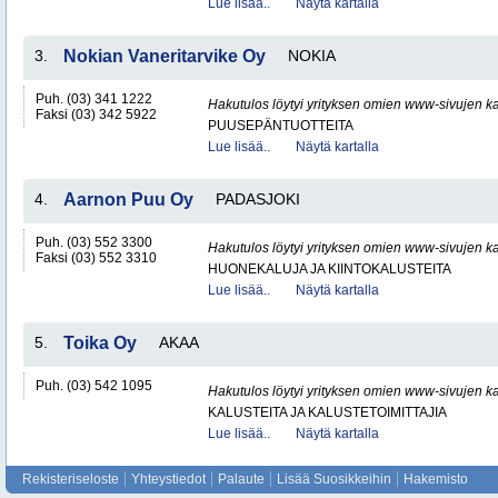
Lue lisää..
Näytä kartalla
3.
Nokian Vaneritarvike Oy
NOKIA
Puh. (03) 341 1222
Hakutulos löytyi yrityksen omien www-sivujen ka
Faksi (03) 342 5922
PUUSEPÄNTUOTTEITA
Lue lisää..
Näytä kartalla
4.
Aarnon Puu Oy
PADASJOKI
Puh. (03) 552 3300
Hakutulos löytyi yrityksen omien www-sivujen ka
Faksi (03) 552 3310
HUONEKALUJA JA KIINTOKALUSTEITA
Lue lisää..
Näytä kartalla
5.
Toika Oy
AKAA
Puh. (03) 542 1095
Hakutulos löytyi yrityksen omien www-sivujen ka
KALUSTEITA JA KALUSTETOIMITTAJIA
Lue lisää..
Näytä kartalla
Rekisteriseloste
Yhteystiedot
Palaute
Lisää Suosikkeihin
Hakemisto