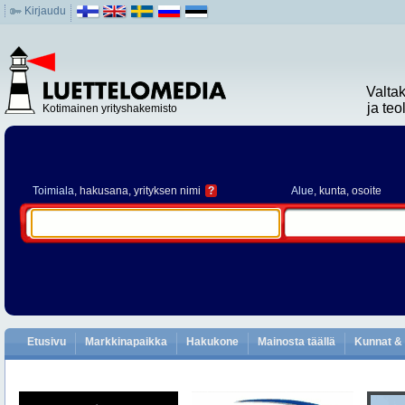
Kirjaudu
Valta
ja te
Kotimainen yrityshakemisto
Toimiala
, hakusana, yrityksen nimi
?
Alue
, kunta, osoite
Etusivu
Markkinapaikka
Hakukone
Mainosta täällä
Kunnat & 